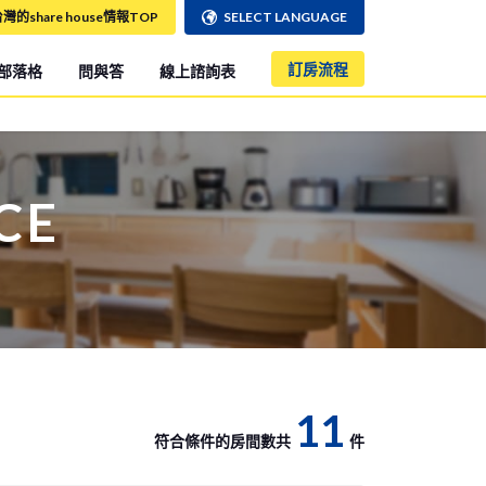
灣的share house情報TOP
SELECT LANGUAGE
訂房流程
部落格
問與答
線上諮詢表
CE
11
符合條件的房間數共
件