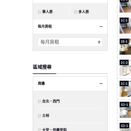
單人房
多人房
1C-1
毎月房租
1B-1
1C-2
區域搜尋
周邊
1C-1
台北・西門
1D-1
士林
1D-1
大安・信義安和