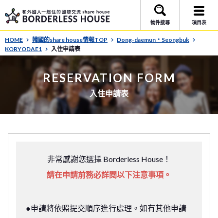
物件搜尋
項目表
HOME
韓國的share house情報TOP
Dong-daemun・Seongbuk
KORYODAE1
入住申請表
RESERVATION FORM
入住申請表
非常感謝您選擇 Borderless House！
請在申請前務必詳閱以下注意事項。
●申請將依照提交順序進行處理。如有其他申請