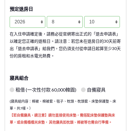
預定退房日
在入住申請確定後，請務必從官網寄出正式的「退去申請表」
以確定您正確的退租日。請注意：若您未在退房日的30天前寄
出「退去申請表」給我們，您仍須支付從申請日起算至少30天
份的房租和水電光熱費。
寢具組合
租借 (一次性付款 60,000韓圓)
自備寢具
(寢具組内容：棉被、棉被套、毯子、枕頭、枕頭套、床墊保護墊、床
單，共7樣。）
【若自備寢具，請注意】請勿直接使用床墊，需搭配床墊保護墊與床
單，或自備榻榻米床墊， 其他寢具如枕頭、棉被等也需自行準備。