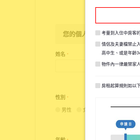
考量到入住中房客
您的個人資訊
情侶及夫妻檔禁止
高中生、或是年齡3
姓名
*
物件內一律嚴禁家
房租起算規則如以
性別
*
男性
女性
年齢