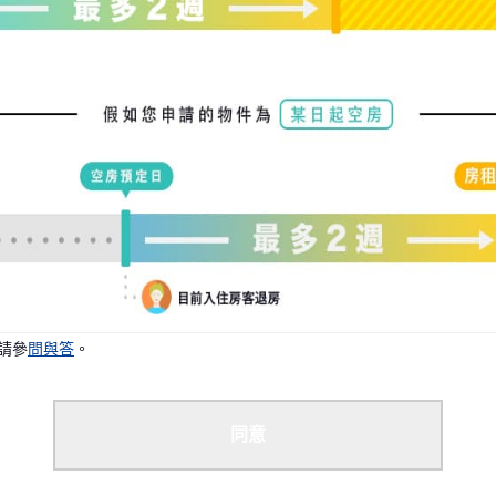
請參
問與答
。
同意