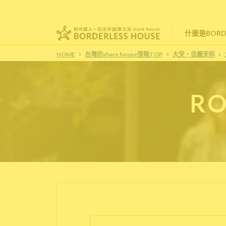
什麼是BORDE
HOME
台灣的share house情報TOP
大安・信義安和
RO