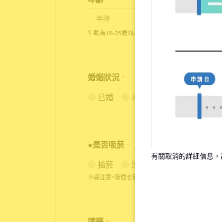
*
年齡為18-35歲的人才可入住。
婚姻狀況
*
已婚
未婚
●是否吸菸
*
有關取消的詳細信息，
抽菸
沒抽菸
※請注意，吸煙者無法入住全面禁煙的物件。
國籍