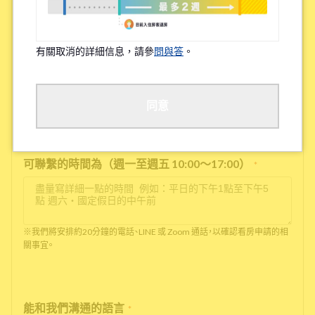
有關取消的詳細信息，請參
問與答
。
電話號碼
*
沒有電話號碼的話，請輸入'0'
同意
可聯繫的時間為（週一至週五 10:00～17:00）
*
※我們將安排約20分鐘的電話、LINE 或 Zoom 通話，以確認看房申請的相
關事宜。
能和我們溝通的語言
*