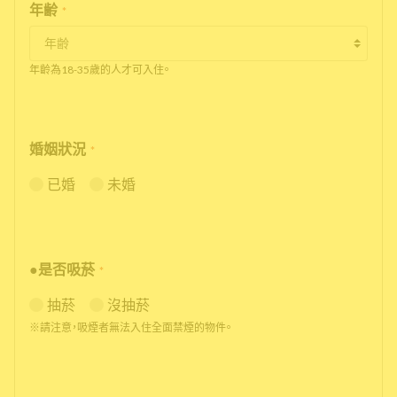
年齢
*
年齡為18-35歲的人才可入住。
婚姻狀況
*
已婚
未婚
●是否吸菸
*
抽菸
沒抽菸
※請注意，吸煙者無法入住全面禁煙的物件。