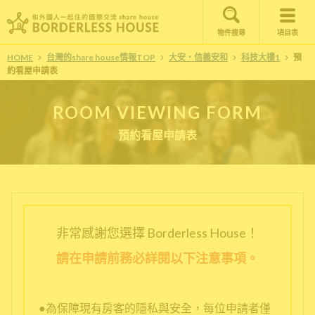
物件搜尋
項目表
HOME
台灣的share house情報TOP
大安・信義安和
科技大樓1
預
約看屋申請表
ROOM VIEWING FORM
預約看屋申請表
非常感謝您選擇 Borderless House！
請在申請前務必詳閱以下注意事項。
●為保障現有房客的隱私與安全，每位申請者僅