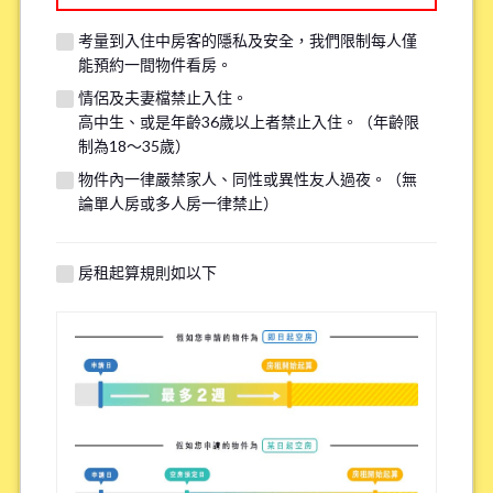
考量到入住中房客的隱私及安全，我們限制每人僅
我們的系統目前無法接收來自Hotmail、Live Mailc和Outlook 的信件。請提
能預約一間物件看房。
供其他信箱（如 Gmail、Yahoo等），或點擊
連結
協助解決此問題，以確保能
收到我們的回信。
情侶及夫妻檔禁止入住。
若您在 2-3 天內未收到回覆，請透過 LINE 或電話聯繫我們。謝謝！
高中生、或是年齡36歲以上者禁止入住。（年齡限
制為18～35歲）
物件內一律嚴禁家人、同性或異性友人過夜。（無
論單人房或多人房一律禁止）
電子信箱(確認)
*
房租起算規則如以下
聯絡方式
*
Zoom
LINE
※如果沒有的話請填寫N/A