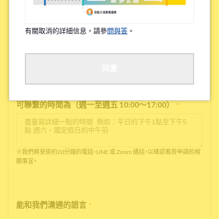
電話號碼
*
有關取消的詳細信息，請參
問與答
。
沒有電話號碼的話，請輸入'0'
同意
可聯繫的時間為（週一至週五 10:00～17:00）
*
※我們將安排約20分鐘的電話、LINE 或 Zoom 通話，以確認看房申請的相
關事宜。
能和我們溝通的語言
*