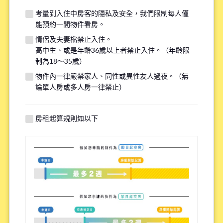
我們的系統目前無法接收來自Hotmail、Live Mailc和Outlook 的信件。請提
考量到入住中房客的隱私及安全，我們限制每人僅
供其他信箱（如 Gmail、Yahoo等），或點擊
連結
協助解決此問題，以確保能
能預約一間物件看房。
收到我們的回信。
情侶及夫妻檔禁止入住。
若您在 2-3 天內未收到回覆，請透過 LINE 或電話聯繫我們。謝謝！
高中生、或是年齡36歲以上者禁止入住。（年齡限
制為18～35歲）
物件內一律嚴禁家人、同性或異性友人過夜。（無
電子信箱(確認)
論單人房或多人房一律禁止）
*
房租起算規則如以下
聯絡方式
*
Zoom
LINE
※如果沒有的話請填寫N/A