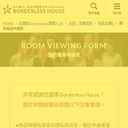
物件搜尋
項目表
HOME
台灣的share house情報TOP
大安・信義安和
科技大樓1
預
約看屋申請表
ROOM VIEWING FORM
預約看屋申請表
非常感謝您選擇 Borderless House！
請在申請前務必詳閱以下注意事項。
●為保障現有房客的隱私與安全，每位申請者僅