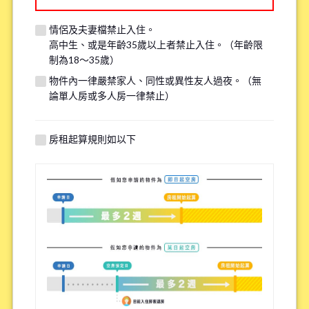
情侶及夫妻檔禁止入住。
※我們將安排約20分鐘的電話、LINE 或 Zoom 通話，以確認看房申請的
高中生、或是年齡35歲以上者禁止入住。（年齡限
相關事宜。
制為18～35歲）
※如果您已經看過房了，請填寫「已看房」
物件內一律嚴禁家人、同性或異性友人過夜。（無
論單人房或多人房一律禁止）
●是否吸菸
*
房租起算規則如以下
抽菸
沒抽菸
※請注意，吸煙者無法入住全面禁煙的物件。
有關自行車停車場
*
需要
不需要
※請注意有些物件可能沒有自行車停車場。