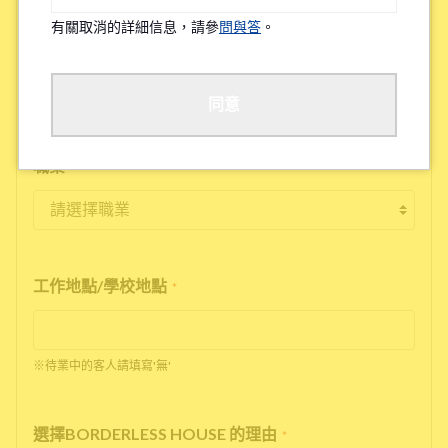
特殊過敏/慢性疾病
*
有關取消的詳細信息，請參
問與答
。
有
無
※確保您舒適的居住在我們的物件，因此詢問該問題。
同意
職業
*
工作地點/學校地點
*
※待業中的客人請填寫'無'
選擇BORDERLESS HOUSE 的理由
*