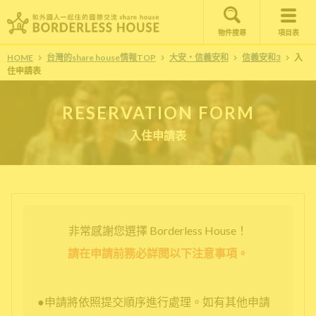
物件搜尋
項目表
HOME
台灣的share house情報TOP
大安・信義安和
信義安和3
入
住申請表
RESERVATION FORM
入住申請表
非常感謝您選擇 Borderless House！
請在申請前務必詳閱以下注意事項。
●申請將依照提交順序進行處理。如有其他申請