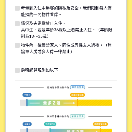
我們的系統目前無法接收來自Hotmail、Live Mailc和Outlook 的信件。請提
考量到入住中房客的隱私及安全，我們限制每人僅
供其他信箱（如 Gmail、Yahoo等），或點擊
連結
協助解決此問題，以確保能
能預約一間物件看房。
收到我們的回信。
情侶及夫妻檔禁止入住。
若您在 2-3 天內未收到回覆，請透過 LINE 或電話聯繫我們。謝謝！
高中生、或是年齡36歲以上者禁止入住。（年齡限
制為18～35歲）
物件內一律嚴禁家人、同性或異性友人過夜。（無
電子信箱(確認)
論單人房或多人房一律禁止）
*
房租起算規則如以下
聯絡方式
*
Zoom
LINE
※如果沒有的話請填寫N/A