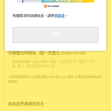
電話號碼
*
有關取消的詳細信息，請參
問與答
。
沒有電話號碼的話，請輸入'0'
同意
可聯繫的時間為（週一至週五 10:00～17:00）
*
※我們將安排約20分鐘的電話、LINE 或 Zoom 通話，以確認看房申請的相
關事宜。
能和我們溝通的語言
*