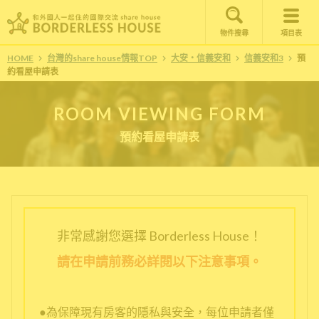
物件搜尋
項目表
HOME
台灣的share house情報TOP
大安・信義安和
信義安和3
預
約看屋申請表
ROOM VIEWING FORM
預約看屋申請表
非常感謝您選擇 Borderless House！
請在申請前務必詳閱以下注意事項。
●為保障現有房客的隱私與安全，每位申請者僅