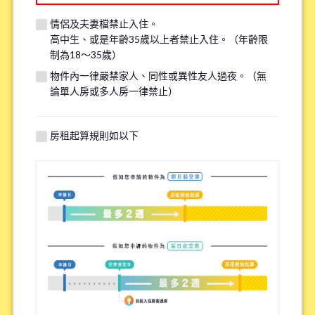
情侶及夫妻檔禁止入住。
※我們將安排約20分鐘的電話、LINE 或 Zoom 通話，以確認看房申請的
高中生、或是年齡35歲以上者禁止入住。（年齡限
相關事宜。
制為18～35歲）
※如果您已經看過房了，請填寫「已看房」
物件內一律嚴禁家人、同性或異性友人過夜。（無
論單人房或多人房一律禁止）
●是否吸菸
*
抽菸
沒抽菸
房租起算規則如以下
※請注意，吸煙者無法入住全面禁煙的物件。
有關自行車停車場
*
需要
不需要
※請注意有些物件可能沒有自行車停車場。
特殊過敏/慢性疾病