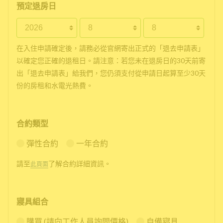
預定退房日
在入住申請確定後，請務必從官網寄出正式的「退去申請表」
以確定您正確的退租日。請注意：若您未在退房日的30天前寄
出「退去申請表」給我們，您仍須支付從申請日起算至少30天
份的房租和水電光熱費。
合約類型
彈性合約
一年合約
請至
了解合約詳細資訊。
此頁面
寢具組合
購買 (請向工作人員詢問價格)
自備寢具