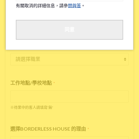
*
有關取消的詳細信息，請參
問與答
。
有
無
※確保您舒適的居住在我們的物件，因此詢問該問題。
同意
職業
*
工作地點/學校地點
*
※待業中的客人請填寫'無'
選擇BORDERLESS HOUSE 的理由
*