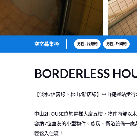
空室募集枠
男性×台灣籍
男性×外國籍
BORDERLESS HO
【淡水/信義線、松山/新店線】中山捷運站步行
中山2HOUSE位於電梯大廈五樓，物件內部以
容納7位室友的小型物件。廚房、衛浴設備一應
輕鬆入住囉！