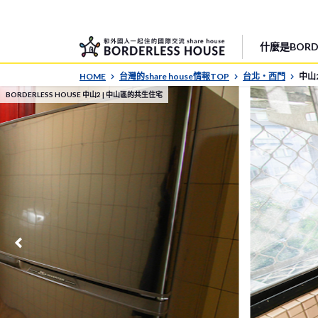
什麼是BORDE
HOME
台灣的share house情報TOP
台北・西門
中山
BORDERLESS HOUSE 中山2 | 中山區的共生住宅