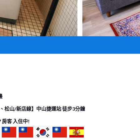
邊
、松山/新店線】中山捷運站 徒步3分鐘
7
房客 入住中!