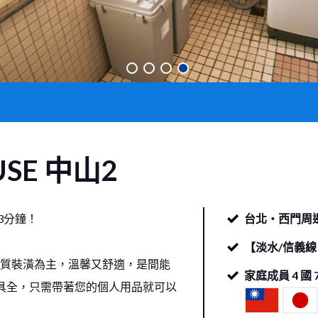
USE
中山2
3分鐘！
台北・西門周
【淡水/信義線
木質裝潢為主，溫馨又舒適，是間能
家庭成員
4
國
具全，只需帶著您的個人用品就可以