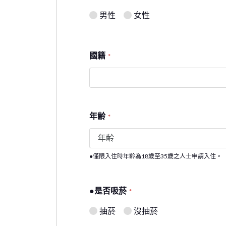
男性
女性
國籍
*
年齢
*
●僅限入住時年齡為18歲至35歲之人士申請入住。
●是否吸菸
*
抽菸
沒抽菸