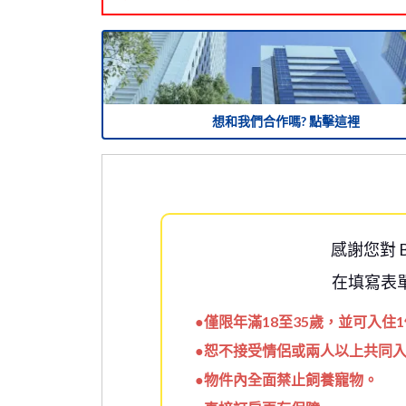
想和我們合作嗎? 點擊這裡
感謝您對 B
在填寫表
●僅限年滿18至35歲，並可入
●恕不接受情侶或兩人以上共同
●物件內全面禁止飼養寵物。