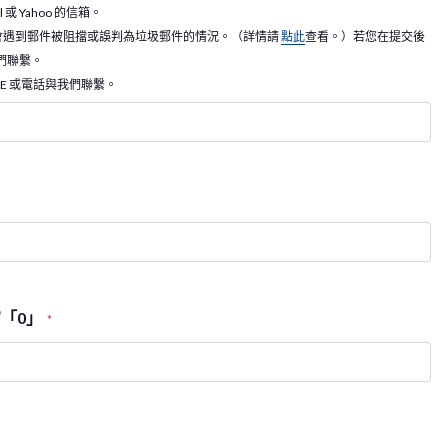
 Yahoo 的信箱。
k 的用戶，可能會遇到郵件被阻擋或誤判為垃圾郵件的情況。（詳情請
點此
查看。）若您在提交後
我們聯繫。
NE 或電話與我們聯繫。
「0」
*