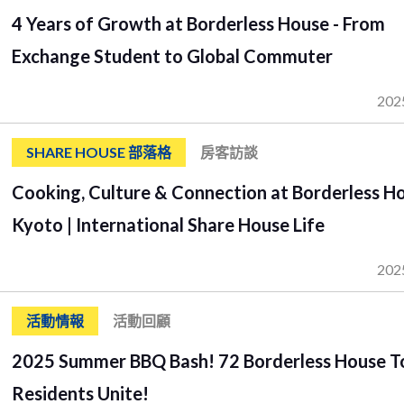
4 Years of Growth at Borderless House - From
Exchange Student to Global Commuter
202
SHARE HOUSE 部落格
房客訪談
Cooking, Culture & Connection at Borderless H
Kyoto | International Share House Life
202
活動情報
活動回顧
2025 Summer BBQ Bash! 72 Borderless House 
Residents Unite!