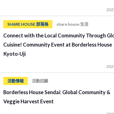
202
SHARE HOUSE 部落格
share house 生活
Connect with the Local Community Through Gl
Cuisine! Community Event at Borderless House
Kyoto-Uji
202
活動情報
活動回顧
Borderless House Sendai: Global Community &
Veggie Harvest Event
202