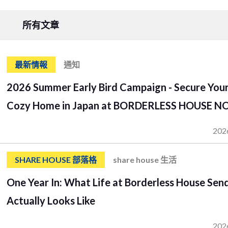
所有文章
最新情報
通知
2026 Summer Early Bird Campaign - Secure You
Cozy Home in Japan at BORDERLESS HOUSE N
202
SHARE HOUSE 部落格
share house 生活
One Year In: What Life at Borderless House Sen
Actually Looks Like
202