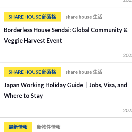
SHARE HOUSE 部落格
share house 生活
Borderless House Sendai: Global Community &
Veggie Harvest Event
202
SHARE HOUSE 部落格
share house 生活
Japan Working Holiday Guide｜Jobs, Visa, and
Where to Stay
202
最新情報
新物件情報