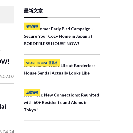
最新文章
最新情報
2026 Summer Early Bird Campaign -
Secure Your Cozy Home in Japan at
BORDERLESS HOUSE NOW!
r
OW!
SHARE HOUSE 部落格
One Year In: What Life at Borderless
House Sendai Actually Looks Like
6.07.07
活動情報
New Year, New Connections: Reunited
with 60+ Residents and Alums in
dai
Tokyo!
6.04.24