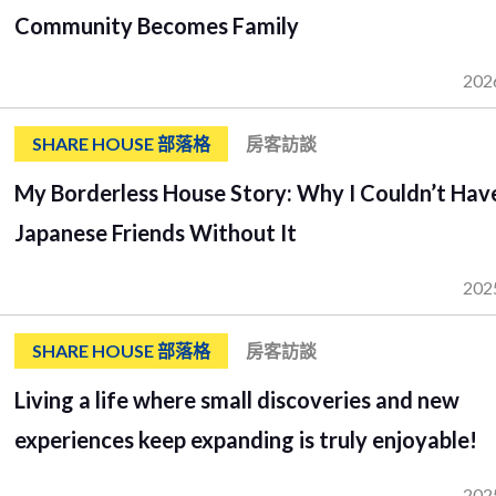
Community Becomes Family
202
SHARE HOUSE 部落格
房客訪談
My Borderless House Story: Why I Couldn’t Hav
Japanese Friends Without It
202
SHARE HOUSE 部落格
房客訪談
Living a life where small discoveries and new
experiences keep expanding is truly enjoyable!
202