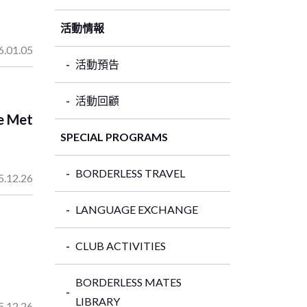
活動情報
6.01.05
活動預告
活動回顧
e Met
SPECIAL PROGRAMS
BORDERLESS TRAVEL
5.12.26
LANGUAGE EXCHANGE
CLUB ACTIVITIES
BORDERLESS MATES
LIBRARY
5.12.26