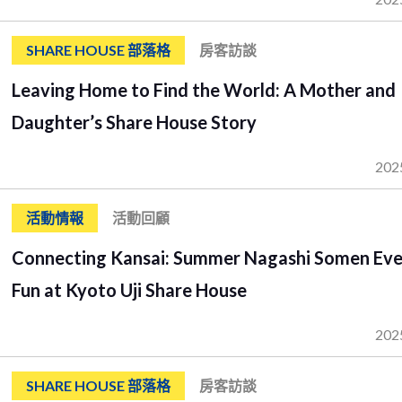
SHARE HOUSE 部落格
房客訪談
Leaving Home to Find the World: A Mother and
Daughter’s Share House Story
202
活動情報
活動回顧
Connecting Kansai: Summer Nagashi Somen Ev
Fun at Kyoto Uji Share House
202
SHARE HOUSE 部落格
房客訪談