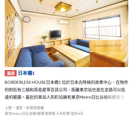
日本橋1
滿房
BORDERLESS HOUSE日本橋1 位於日本古時候的商業中心，在物件
的附近有三越和高島屋等百貨公司，距離東京站也是在走路可以抵
達的範圍。最近的車站人形町站擁有東京Metro日比谷線和都營淺
草線 兩條線，要抵達東京的市中心方便，距離著名的觀光景點－淺
上野・淺草・秋葉原周邊
草，搭電車更只需要六分鐘便可以抵達！ 日本橋1 Share House的木
東京Metro日比谷線/都營淺草線 人形町駅 徒歩4分
頭內裝讓人有種非常溫暖安心的感覺，加上寬廣的公共空間，室友
們能夠常常聚在這裡一起吃飯、聊天甚至開派對！物件內還有一面