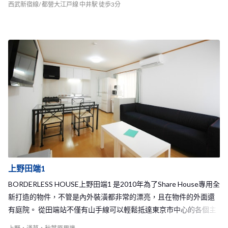
武新宿線的下落合站，只要10分鐘的車程即可以抵達新宿站，在新
西武新宿線/ 都營大江戸線 中井駅 徒歩3分
宿車站可以輕鬆的轉乘到達東京的各個地方，交通相當便利！大大
節省了通勤和通學的時間。 新宿中井1 Share House皆為單人房，在
這裡可以和來自世界各地的室友們在公共的空間互動交流，同時又
能夠擁有自己的私人空間，歡迎將到東京展開新生活的你加入我們
的大家庭唷！
上野田端1
BORDERLESS HOUSE上野田端1 是2010年為了Share House專用全
新打造的物件，不管是內外裝潢都非常的漂亮，且在物件的外面還
有庭院。 從田端站不僅有山手線可以輕鬆抵達東京市中心的各個主
要大站以外，還有京濱東北線可以利用，要到上野、秋葉原、東京