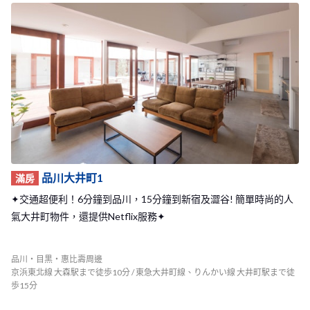
牆上放滿了大家在這裡開新生活的照片、充滿的大家在這間Share H
ouse各種回憶。 如此舒適的生活環境，加上優越的地理位置，絕對
能為你的東京生活帶來美好的開始！
品川大井町1
滿房
✦交通超便利！6分鐘到品川，15分鐘到新宿及澀谷! 簡單時尚的人
氣大井町物件，還提供Netflix服務✦
品川・目黒・惠比壽周邊
京浜東北線 大森駅まで徒歩10分 / 東急大井町線、りんかい線 大井町駅まで徒
歩15分