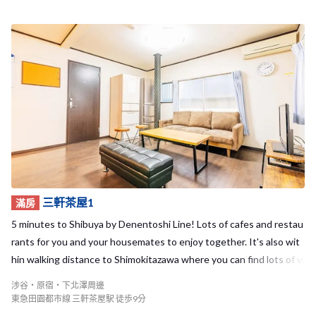
三軒茶屋1
滿房
5 minutes to Shibuya by Denentoshi Line! Lots of cafes and restau
rants for you and your housemates to enjoy together. It's also wit
hin walking distance to Shimokitazawa where you can find lots of vi
ntage clothes, live houses, etc.
涉谷・原宿・下北澤周邊
東急田園都市線 三軒茶屋駅 徒歩9分