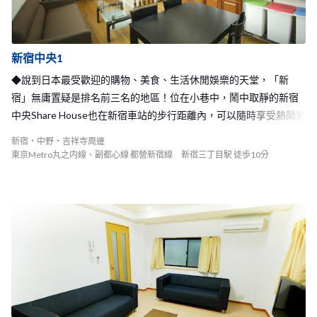
新宿中央1
◆說到日本最受歡迎的購物、美食、生活休閒娛樂的天堂，「新
宿」無庸置疑是排名前三名的地區！位在小巷中，鬧中取靜的新宿
中央Share House也在新宿車站的步行距離內，可以隨時享受熱鬧繁
華的東京生活◆
新宿・中野・吉祥寺周邊
東京Metro丸之内線、副都心線 都營新宿線 新宿三丁目駅 徒歩10分