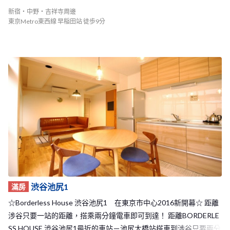
近也有著便宜又好吃，在學生間相當受歡迎的餐廳食堂和居酒屋，
新宿・中野・吉祥寺周邊
更有著便宜的二手書店，相當推薦給學生族群入住！ 同時在這裡逛
東京Metro東西線 早稲田站 徒歩9分
街散步你也能隨時有新發現，不管是時尚的咖啡廳或是小店家，還
有神社和寺廟，當想放鬆時也有著環境相當舒服的公園哦，可以說
是應有盡有的一條有趣的街道呢！ 在早稻田車站的附近不僅有大型
的超市，也有百元商店和許多的便利超商，生活機能絕對是超級完
善方便！在回家的路途中就可以購買到所有你所想要的生活必需品
或是食物哦。 BORDERLESS HOUSE早稲田1 超級棒的生活環境，
等著你來加入～快來這裡和來自世界各地的房客們展開美好難忘的
東京新生活吧！ <span style="color:red;">※禁菸物件 本物件不接受
吸菸者入住。</span>
渋谷池尻1
滿房
☆Borderless House 渋谷池尻1 在東京市中心2016新開幕☆ 距離
涉谷只要一站的距離，搭乘兩分鐘電車即可到達！ 距離BORDERLE
SS HOUSE 渋谷池尻1最近的車站－池尻大橋站搭車到涉谷只要兩分