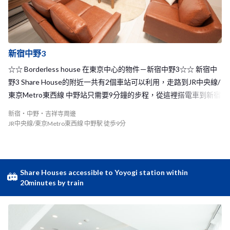
新宿中野3
☆☆ Borderless house 在東京中心的物件－新宿中野3☆☆ 新宿中
野3 Share House的附近一共有2個車站可以利用，走路到JR中央線/
東京Metro東西線 中野站只需要9分鐘的步程，從這裡搭電車到新宿
只需要4分鐘，到高田馬場只要6分鐘，到涉谷也僅需14分鐘。另外
新宿・中野・吉祥寺周邊
到東京Metro丸之内線的新中野站更只要6分鐘，地理交通位置非常
JR中央線/東京Metro東西線 中野駅 徒歩9分
的便利！ BORDERLESS HOUSE新宿中野3有著全新的裝潢，家裡相
當的乾淨明亮，更有著寬敞的空間可以在這裡和室友們互動交流，
且客廳有著大投影幕，能夠聚在這裡一起欣賞電影，享受同樂的時
光。 新宿中野3 Share House為在寧靜的住宅區，在徒步5分鐘的距
Share Houses accessible to Yoyogi station within
20minutes by train
離及可以抵達便利商店、超市或是公共澡堂，生活機能非常便利，
附近也有公園，可以在休假的時光和室友們一起到公園散步或野
餐！在中野車站附近更是相當的熱鬧，擁有許多的餐廳、居酒屋，
以及在商店街內也有各式各樣的店林立，可以到這裡逛街，或是購