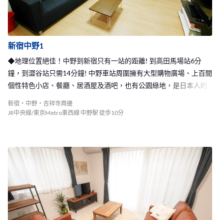
新宿中野1
◆地理位置絕佳！中野到新宿只有一站的距離! 到高田馬場站6分
鐘，到澀谷站只需14分鐘! 中野車站周圍擁有大型購物廣場、上百間
個性特色小店、餐廳、居酒屋及酒吧，也有公園綠地，是日本人的
人氣居住地！◆
新宿・中野・吉祥寺周邊
JR中央線/東京Metro東西線 中野駅 徒歩10分