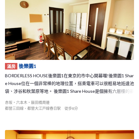
後樂園1
滿房
BORDERLESS HOUSE後樂園1在東京的市中心開幕囉!後樂園1 Shar
e House位在一個非常棒的地理位置，搭乘電車可以很輕易地抵達池
袋、涉谷和秋葉原等地。 後樂園1 Share House是個擁有六層樓的豪
華建築，一共有13間房間，總共可以容納14名房客的大型Share Ho
赤坂・六本木・飯田橋周邊
use！不僅有寬敞的客廳，廁所和浴室的數量設置也非常的充裕，樓
都營三田線、都營大江戸線春日駅 徒歩8分
上更有寬敞的陽台，因此相信您一定可以在這裡和室友們度過快樂
的生活時光！ 男女生皆可入住！如果你想要和許多來自世界各地的
人交流的話～請不要猶豫加入我們的BORDERLESS HOUSE後樂園1
吧！