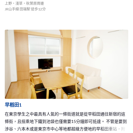
上野・淺草・秋葉原周邊
JR山手線 田端駅 徒歩12分
早稻田1
在東京學生之中最具有人氣的一條街道就是從早稻田通往新宿的這
條街，且搭乘地下鐵到池袋也僅需要15分鐘即可抵達。 不管是要到
涉谷、六本木或是東京市中心等地都超級方便地的早稻田車站，附