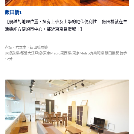
飯田橋1
【優越的地理位置，擁有上班及上學的絕佳便利性！ 飯田橋就在生
活機能方便的市中心，鄰近東京巨蛋城！】
赤坂・六本木・飯田橋周邊
JR總武線/都營大江戸線/東京Metro東西線/東京Metro有樂町線 飯田橋駅 徒歩
12分