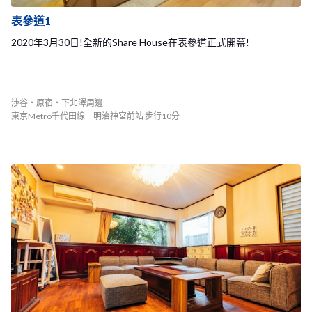
表參道1
2020年3月30日!全新的Share House在表參道正式開幕!
涉谷・原宿・下北澤周邊
東京Metro千代田線 明治神宮前站 步行10分