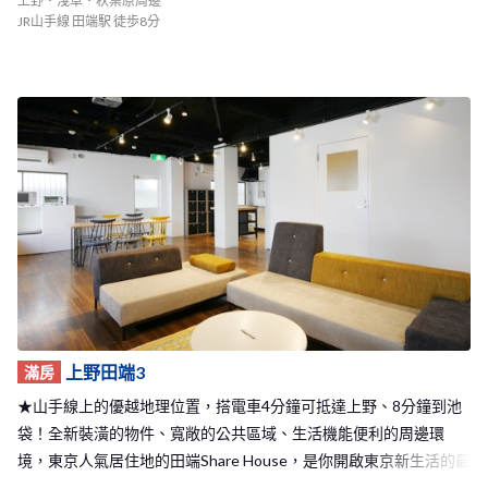
上野・淺草・秋葉原周邊
等站都非常的方便！從田端車站走路到上野田端1 Share House只需
JR山手線 田端駅 徒歩8分
要8分鐘的步程，且在車站樓上即有一棟百貨，從學校或是公司回到
這裡的時候可以在咖啡廳或是餐廳放鬆休息！且在車站的周邊也有
商店街，生活機能十分便利！ 上野田端1 Share House就像是個溫馨
的小家庭，大家感情都非常好，在休假的時候可以和室友們一起到
東京各地玩，或是在家開派對，平常也能聊聊天互相學習彼此的語
言或是交流彼此的國家文化，歡迎你加入BORDERLESS HOUSE上
野田端1和來自世界各地的人一起在東京快樂的生活唷。
上野田端3
滿房
★山手線上的優越地理位置，搭電車4分鐘可抵達上野、8分鐘到池
袋！全新裝潢的物件、寬敞的公共區域、生活機能便利的周邊環
境，東京人氣居住地的田端Share House，是你開啟東京新生活的最
佳選擇★