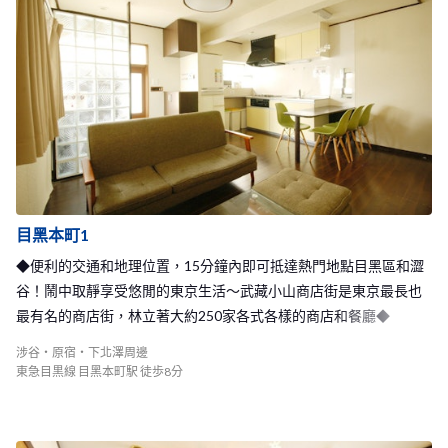
各地的人一起在日本快樂的生活吧！
目黑本町1
◆便利的交通和地理位置，15分鐘內即可抵達熱門地點目黑區和澀
谷！鬧中取靜享受悠閒的東京生活～武藏小山商店街是東京最長也
最有名的商店街，林立著大約250家各式各樣的商店和餐廳◆
涉谷・原宿・下北澤周邊
東急目黒線 目黑本町駅 徒歩8分