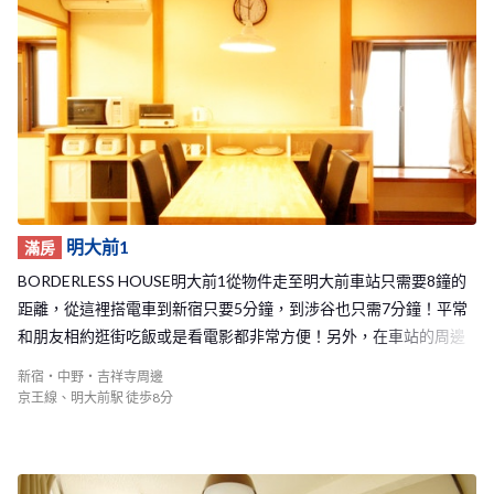
明大前1
滿房
BORDERLESS HOUSE明大前1從物件走至明大前車站只需要8鐘的
距離，從這裡搭電車到新宿只要5分鐘，到涉谷也只需7分鐘！平常
和朋友相約逛街吃飯或是看電影都非常方便！另外，在車站的周邊
也有大型的購物中心，是一個生活機能便利的地方！附近也有許多
新宿・中野・吉祥寺周邊
的學校，使這裡的氣氛有著充滿活力的感覺。 交通如此便利又有著
京王線、明大前駅 徒歩8分
舒適的生活環境的明大前1 Share House是BORDERLESS HOUSE的
Share House中相當有人氣的一件物件，如果有看到空房的話就請不
要猶豫了！快加入我們的明大前1 Share House大家庭，和來自世界