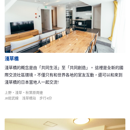
買到所有你所需要的商品，住在這裡完全不需要擔心會感到無聊。
新宿中野3 Share House的附近還有我們的新宿中野1和2 Share Hou
se，能夠擁有更多的機會交到來自世界各地的朋友！如此棒的的生
活環境，超級推薦給將至東京展開新生活的你唷！
淺草橋
淺草橋的概念是由「共同生活」至「共同創造」。 這裡是全新的國
際交流社區環境，不僅只有和世界各地的室友互動，還可以和來到
淺草橋的日本當地人一起交流!
上野・淺草・秋葉原周邊
JR総武線 浅草橋站 步行4分