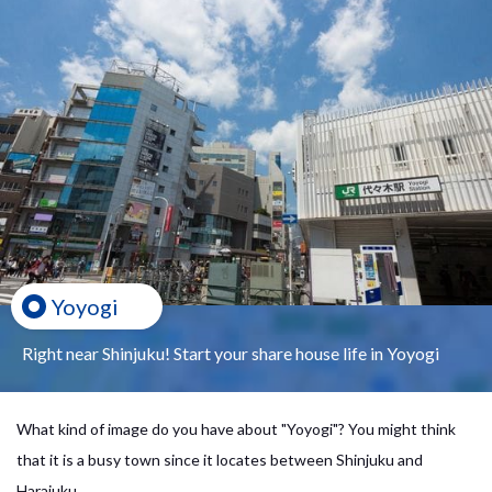
Yoyogi
Right near Shinjuku! Start your share house life in Yoyogi
What kind of image do you have about "Yoyogi"? You might think
that it is a busy town since it locates between Shinjuku and
Harajuku.