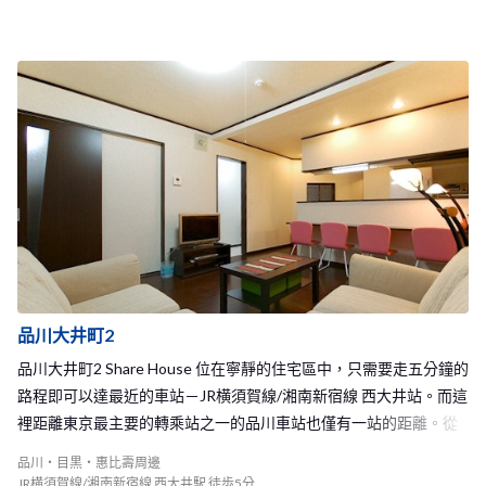
品川大井町2
品川大井町2 Share House 位在寧靜的住宅區中，只需要走五分鐘的
路程即可以達最近的車站－JR横須賀線/湘南新宿線 西大井站。而這
裡距離東京最主要的轉乘站之一的品川車站也僅有一站的距離。從
這裡的著名的觀光景點－橫濱也不需要轉乘及可以抵達！ 品川大井
品川・目黒・惠比壽周邊
町2Share House的一樓有著非常舒適的客廳和廚房，你可以在這裡
JR横須賀線/湘南新宿線 西大井駅 徒歩5分