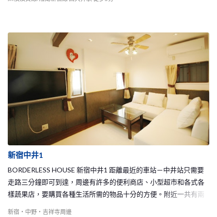
享受和室友們交流的快樂悠閒時光，或是一起在廚房下廚做各自的
拿手菜享受異國料理！8人大小適中的品川大井町2 Share House，
大家有著像家人般的好感情，溫馨的環境等你的加入唷！
新宿中井1
BORDERLESS HOUSE 新宿中井1 距離最近的車站－中井站只需要
走路三分鐘即可到達，周邊有許多的便利商店、小型超市和各式各
樣蔬果店，要購買各種生活所需的物品十分的方便。附近一共有兩
個車站可以利用，分別是西武新宿線和都營大江戸線的中井站和西
新宿・中野・吉祥寺周邊