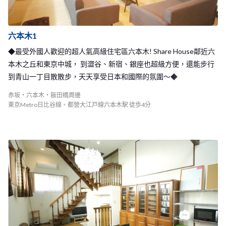
六本木1
◆最受外國人歡迎的超人氣高級住宅區六本木! Share House鄰近六
本木之丘和東京中城， 到澀谷、新宿、銀座也超級方便，還能步行
到青山一丁目散散步，天天享受日本和國際的氛圍～◆
赤坂・六本木・飯田橋周邊
東京Metro日比谷線、都營大江戸線六本木駅 徒歩4分