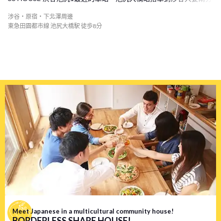
鐘，而從涉谷走路回家至渋谷池尻1 Share House也僅需30分鐘，不
涉谷・原宿・下北澤周邊
需要擔心趕不上最後一班電車。 【靠近市中心卻享有舒適寧靜的環
東急田園都市線 池尻大橋駅 徒歩8分
境】 雖然渋谷池尻1 Share House非常靠近市中心，但由於物件是位
在住宅區，因此環境相當的舒適寧靜，完全不用煩惱附近會很吵
雜，而在車站附近也有許多可愛獨特的小店、超市或是餐廳，甚至
酒吧，生活機能非常便利！ 在物件的附近也有著公園和庭園，最近
的世田谷公園有著游泳池和網球場，相當寬闊，此外，附近還有目
黒天空庭園，這裡有許多的植物，你可以在這裡享受四季的花草變
換，且在這裡的觀景台你也能夠欣賞到富士山的美景，如此棒的周
邊環境，能夠讓你在繁忙的生活中好好的放鬆！ 【一共九人的溫馨
Share House】 人數剛剛好的渋谷池尻1 Share House，在這裡有許
多機會和大家互動交流到，在假日時可以一起到涉谷逛街散步，或
是到附近的咖啡廳喝喝下午茶，在家的附近也有濃厚氣息的日本澡
堂可以去體驗傳統的日本文化。非常新的渋谷池尻1 Share House家
中的裝潢環境都非常舒適，木頭的內裝給人溫馨又舒適的感覺！ 想
要和來自世界各地的人交流練習日文英文，同時又想要住在東京的
市中心，如此優越的地理位置和全新的渋谷池尻1 Share House超級
Meet Japanese in a multicultural community house!
BORDERLESS SHARE HOUSE!
推薦給你！ <span style="color:red;"> ※禁菸物件 本物件不接受吸