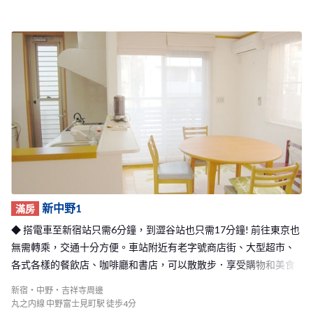
新中野1
滿房
◆ 搭電車至新宿站只需6分鐘，到澀谷站也只需17分鐘! 前往東京也
無需轉乘，交通十分方便。車站附近有老字號商店街、大型超市、
各式各樣的餐飲店、咖啡廳和書店，可以散散步．享受購物和美食
的樂趣！◆
新宿・中野・吉祥寺周邊
丸之内線 中野富士見町駅 徒歩4分