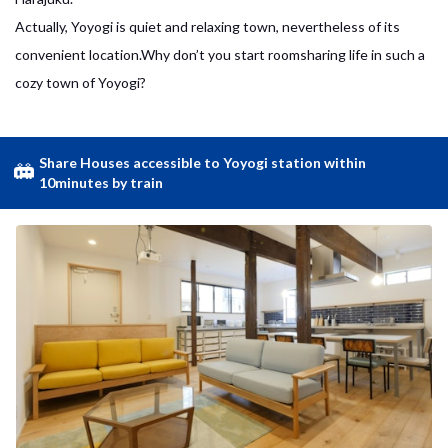
Actually, Yoyogi is quiet and relaxing town, nevertheless of its
convenient location.Why don’t you start roomsharing life in such a
cozy town of Yoyogi?
Share Houses accessible to Yoyogi station within
10minutes by train