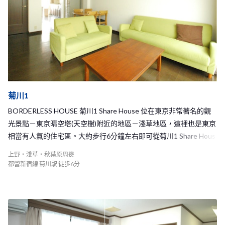
菊川1
BORDERLESS HOUSE 菊川1 Share House 位在東京非常著名的觀
光景點－東京晴空塔(天空樹)附近的地區－淺草地區，這裡也是東京
相當有人氣的住宅區。大約步行6分鐘左右即可從菊川1 Share Hous
e抵達都營新宿線的菊川車站，徒步7分鐘左右可以到達半藏門線的
上野・淺草・秋葉原周邊
住吉站，另外，從物件也可以騎腳踏車去上野、淺草或是秋葉原等
都營新宿線 菊川駅 徒歩6分
著名的觀光地區，地理位置非常的方便！而在車站的附近也有許多
的超市和便利商店林立，生活機能便利，可以在每天回家前在這裡
買到你所需要的各種商品。 菊川1 Share House 擁有四間房間，分
別是兩間單人房和兩間雙人房，是個只有六名房客的溫馨小物件，
每個人在家中都有足夠的自己的空間，又能夠和每位室友充分交流