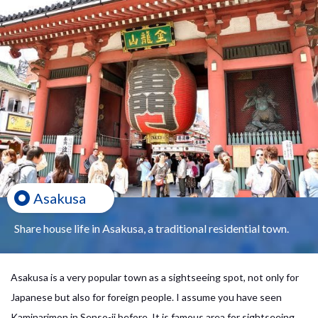
Asakusa
Share house life in Asakusa, a traditional residential town.
Asakusa is a very popular town as a sightseeing spot, not only for
Japanese but also for foreign people. I assume you have seen
Kaminarimon in Senso-ji before. It is famous area for sightseeing,