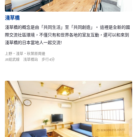
淺草橋
淺草橋的概念是由「共同生活」至「共同創造」。 這裡是全新的國
際交流社區環境，不僅只有和世界各地的室友互動，還可以和來到
淺草橋的日本當地人一起交流!
上野・淺草・秋葉原周邊
JR総武線 浅草橋站 步行4分