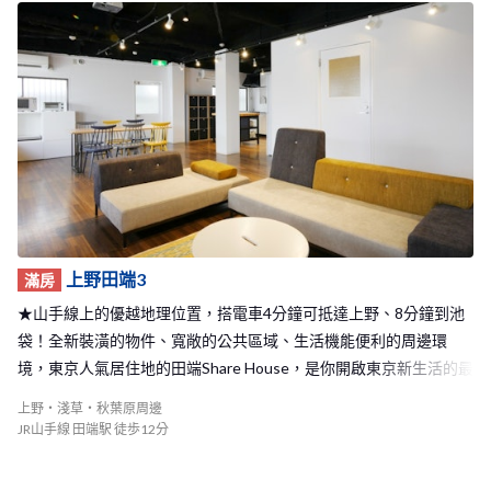
商店街，生活機能十分便利！ 上野田端1 Share House就像是個溫馨
的小家庭，大家感情都非常好，在休假的時候可以和室友們一起到
東京各地玩，或是在家開派對，平常也能聊聊天互相學習彼此的語
言或是交流彼此的國家文化，歡迎你加入BORDERLESS HOUSE上
野田端1和來自世界各地的人一起在東京快樂的生活唷。
上野田端3
滿房
★山手線上的優越地理位置，搭電車4分鐘可抵達上野、8分鐘到池
袋！全新裝潢的物件、寬敞的公共區域、生活機能便利的周邊環
境，東京人氣居住地的田端Share House，是你開啟東京新生活的最
佳選擇★
上野・淺草・秋葉原周邊
JR山手線 田端駅 徒歩12分