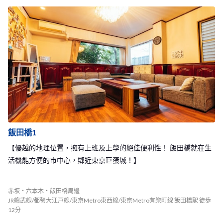
飯田橋1
【優越的地理位置，擁有上班及上學的絕佳便利性！ 飯田橋就在生
活機能方便的市中心，鄰近東京巨蛋城！】
赤坂・六本木・飯田橋周邊
JR總武線/都營大江戸線/東京Metro東西線/東京Metro有樂町線 飯田橋駅 徒歩
12分