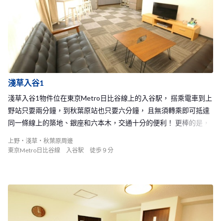
淺草入谷1
淺草入谷1物件位在東京Metro日比谷線上的入谷駅， 搭乘電車到上
野站只要兩分鐘，到秋葉原站也只要六分鐘， 且無須轉乘即可抵達
同一條線上的築地、銀座和六本木，交通十分的便利！ 更棒的是，
從淺草即可步行到我們的淺草入谷1Share House， 天氣好的時候可
上野・淺草・秋葉原周邊
以隨時到淺草去散步逛街！ 同時，位在充滿濃厚日本氣息的東京的
東京Metro日比谷線 入谷駅 徒歩９分
BORDERLESS HOUSE淺草入谷， 附近有入谷金美館商店街，且在
車站周邊也有許多的超市和便利商店 生活機能相當便利。 能夠在這
裡體驗到傳統日式氛圍的日本商店街及許多傳統美食餐廳， 有名的
天婦羅或是海鮮丼都可以在這裡輕易品嚐的到， 對日本人來說，這
裡也是一個相當有人氣的地區唷！ 而位在淺草入谷1 Share House的