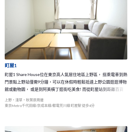
8個人的Share House，菊川1和2 Share House都在附近而已，因此
有很多機會可以認識到很多的新朋友哦，三個House的大家也能聚
在一起開派對呢! 如果你喜歡認識來自世界各地朋友或是想要和日本
人交流學習日文你的，相當推薦我們的菊川3 Share House給你！
町屋1
町屋1 Share House位在東京高人氣居住地區上野區， 搭乘電車到熱
門景點上野站僅需9分鐘，可以在休假時輕鬆抵達上野公園逛逛博物
館或動物園， 或是到阿美橫丁逛街吃美食! 而從町屋站到距離百貨
公司林立或是大型商店街的北千住車站也僅有3分鐘車程的距離，
上野・淺草・秋葉原周邊
平時就可以到北千住逛街購物，或和室友朋友們一起到北千住巷弄
東京Metro千代田線/京成本線/都電荒川線 町屋駅 徒歩4分
的小酒吧或是居酒屋聚會。 從町屋1 Share House走到車站步程只需
要4分鐘左右，下班下課後可以迅速地回到家休息， 出門都能輕鬆
的節省許多時間！在沿路有許多的超市和便利商店， 回家路程可以