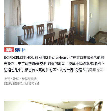
到，是個非常舒適的居住環境。 如此便利的地理位置和舒服的家，
相信一定可以帶給將在東京展開新生活的你一個美好的開始哦！
菊川2
滿房
BORDERLESS HOUSE 菊川2 Share House 位在東京非常著名的觀
光景點－東京晴空塔(天空樹)附近的地區－淺草地區的第2間物件，
這裡也是東京相當有人氣的住宅區。大約步行6分鐘左右即可從菊川
2 Share House抵達都營新宿線的菊川車站，徒步7分鐘左右可以到
上野・淺草・秋葉原周邊
達半藏門線的住吉站，另外，從物件也可以騎腳踏車去上野、淺草
都營新宿線 菊川駅 徒歩6分
或是秋葉原等著名的觀光地區，地理位置非常的方便！而在車站的
附近也有許多的超市和便利商店林立，生活機能便利，可以在每天
回家前在這裡買到你所需要的各種商品。 菊川2 Share House是個可
以容納七名室友的小型Share House，因此家中的大家感情都很好，