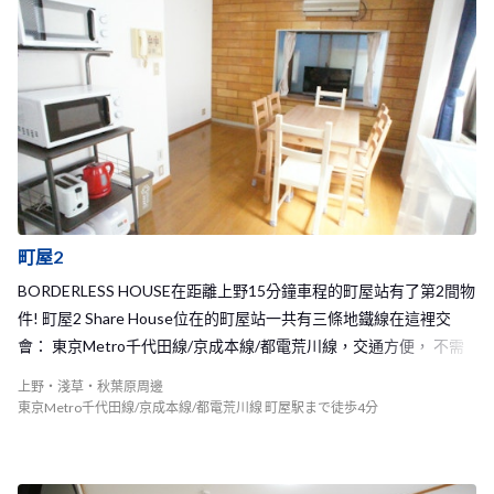
順道購買所需要的日用品等等，生活機能完善方便！ 此外，在町屋
1 Share House的附近有很大的公園， 天氣好時能和室友到公園野
餐，或是買杯啤酒到這裡小酌一番！ 町屋1 Share House可以容納八
名房客， 是個人數相當剛好的Share House，和室友能夠有充分的
交流機會！ 相信你一定能在BORDERLESS HOUSE町屋1度過快樂又
難忘的時光， 為你在日本的生活留下美好回憶。
町屋2
BORDERLESS HOUSE在距離上野15分鐘車程的町屋站有了第2間物
件! 町屋2 Share House位在的町屋站一共有三條地鐵線在這裡交
會： 東京Metro千代田線/京成本線/都電荒川線，交通方便， 不需
要轉乘多次即可抵達想要去的地方。 町屋站雖然不是太熱鬧的車
上野・淺草・秋葉原周邊
站，不過你想的到的店家或是餐廳、大型超市等， 也都在車站周邊
東京Metro千代田線/京成本線/都電荒川線 町屋駅まで徒歩4分
或是回家的路上一應俱全，可以說是生活機能便利、環境安靜舒適
的一個地區。 加上距離百貨公司林立或是大型商店街的北千住車站
也僅有一站的距離，3分鐘車程就能抵達， 對於熱愛逛街的你，町