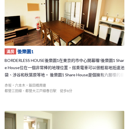
前面有古老的神社-鷲神社， 在一年中這裡不時會舉行許多傳統的祭
典或活動，相當熱鬧有趣！ 東京最著名的花火節-隅田川花火大會，
每年就在淺草入谷1 House的附近舉行， 住在這裡一定可以盡情地
享受日本的傳統歷史活動和文化，和室友們一起留下許多的美好回
憶！ 淺草入谷1 Share House是個擁有16人的中型Share House，
位在與三樓同一樓層的廚房和客廳的公共空間旁邊也有室友們的房
間， 所以在這裡你能夠有很多的機會和室友們進行交流或聊天。 在
四樓的地方有大大的屋頂，從屋頂上可以看見東京晴空塔， 夏天的
後樂園1
滿房
時候也能夠在這裡欣賞到花火大會的美麗煙火。 當你感到疲憊的時
BORDERLESS HOUSE後樂園1在東京的市中心開幕囉!後樂園1 Shar
候也可以泡一杯咖啡，在這裡和室友們欣賞風景談天。 相信在淺草
e House位在一個非常棒的地理位置，搭乘電車可以很輕易地抵達池
入谷1 Share House一定可以讓你體驗到與眾不同更加開心的日本生
袋、涉谷和秋葉原等地。 後樂園1 Share House是個擁有六層樓的豪
活！ 還在猶豫什麼～快點加入淺草入谷1 House的溫馨大家庭吧！
華建築，一共有13間房間，總共可以容納14名房客的大型Share Ho
赤坂・六本木・飯田橋周邊
use！不僅有寬敞的客廳，廁所和浴室的數量設置也非常的充裕，樓
都營三田線、都營大江戸線春日駅 徒歩8分
上更有寬敞的陽台，因此相信您一定可以在這裡和室友們度過快樂
的生活時光！ 男女生皆可入住！如果你想要和許多來自世界各地的
人交流的話～請不要猶豫加入我們的BORDERLESS HOUSE後樂園1
吧！