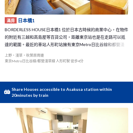
日本橋1
滿房
BORDERLESS HOUSE日本橋1 位於日本古時候的商業中心，在物件
的附近有三越和高島屋等百貨公司，距離東京站也是在走路可以抵
達的範圍。最近的車站人形町站擁有東京Metro日比谷線和都營淺
草線 兩條線，要抵達東京的市中心方便，距離著名的觀光景點－淺
上野・淺草・秋葉原周邊
草，搭電車更只需要六分鐘便可以抵達！ 日本橋1 Share House的木
東京Metro日比谷線/都營淺草線 人形町駅 徒歩4分
頭內裝讓人有種非常溫暖安心的感覺，加上寬廣的公共空間，室友
們能夠常常聚在這裡一起吃飯、聊天甚至開派對！物件內還有一面
牆上放滿了大家在這裡開新生活的照片、充滿的大家在這間Share H
ouse各種回憶。 如此舒適的生活環境，加上優越的地理位置，絕對
Share Houses accessible to Asakusa station within
20minutes by train
能為你的東京生活帶來美好的開始！