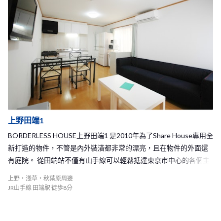
屋站也是一個相當不錯的好選擇喔！ 從町屋2 Share House走到車站
步程約8分鐘。 町屋2 Share House一共可容納9名房客， 不算大的
客廳及廚房，房客們時常聚在這裡一起聊天、看電視或下廚， 能和
來自世界各地的室友有充分的交流機會！ 非常有家的感覺的町屋2 S
hare House，一定可以帶給你舒適又開心的東京新生活！
上野田端1
BORDERLESS HOUSE上野田端1 是2010年為了Share House專用全
新打造的物件，不管是內外裝潢都非常的漂亮，且在物件的外面還
有庭院。 從田端站不僅有山手線可以輕鬆抵達東京市中心的各個主
要大站以外，還有京濱東北線可以利用，要到上野、秋葉原、東京
上野・淺草・秋葉原周邊
等站都非常的方便！從田端車站走路到上野田端1 Share House只需
JR山手線 田端駅 徒歩8分
要8分鐘的步程，且在車站樓上即有一棟百貨，從學校或是公司回到
這裡的時候可以在咖啡廳或是餐廳放鬆休息！且在車站的周邊也有