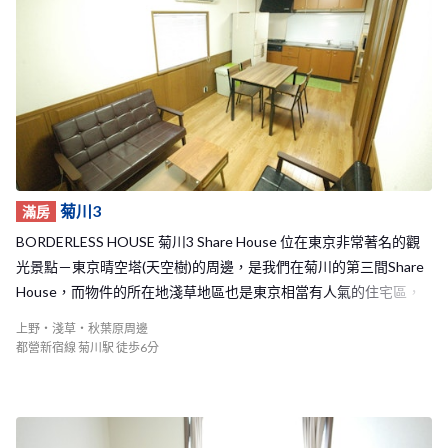
相處也很融洽，且菊川2 Share House距離菊川1 Share House相當
的近，因此也有很多機會可以和其他物件的房客們一起交流，能夠
認識到更多的新朋友！ 歡迎想要認識來自世界各地朋友的你，及想
要和日本人交流學習日文你的，加入我們的菊川2 Share House！
菊川3
滿房
BORDERLESS HOUSE 菊川3 Share House 位在東京非常著名的觀
光景點－東京晴空塔(天空樹)的周邊，是我們在菊川的第三間Share
House，而物件的所在地淺草地區也是東京相當有人氣的住宅區，
每天從家中你都可以欣賞到東京晴空塔哦！ 從菊川3物件大約步行6
上野・淺草・秋葉原周邊
分鐘左右即可抵達都營新宿線的菊川車站，徒步7分鐘左右可以到達
都營新宿線 菊川駅 徒歩6分
半藏門線的住吉站，另外，從物件也可以騎腳踏車去上野、淺草或
是秋葉原等著名的觀光地區，地理位置非常的方便！在車站的附近
也有許多的超市和便利商店林立，生活機能便利，可以在每天回家
前在這裡買到你所需要的各種商品。 菊川3 Share House是個總共有