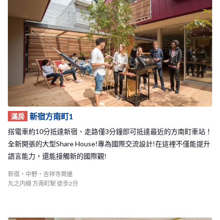
光。 新宿中野3 Share House為在寧靜的住宅區，在徒步5分鐘的距
離及可以抵達便利商店、超市或是公共澡堂，生活機能非常便利，
附近也有公園，可以在休假的時光和室友們一起到公園散步或野
餐！在中野車站附近更是相當的熱鬧，擁有許多的餐廳、居酒屋，
以及在商店街內也有各式各樣的店林立，可以到這裡逛街，或是購
買到所有你所需要的商品，住在這裡完全不需要擔心會感到無聊。
新宿中野3 Share House的附近還有我們的新宿中野1和2 Share Hou
se，能夠擁有更多的機會交到來自世界各地的朋友！如此棒的的生
活環境，超級推薦給將至東京展開新生活的你唷！
新宿方南町1
滿房
搭電車約10分抵達新宿、走路僅3分鐘即可抵達最近的方南町車站！
全新開張的大型Share House!專為國際交流設計!在這裡不僅能提升
語言能力，還能接觸新的國際觀!
新宿・中野・吉祥寺周邊
丸之内線 方南町駅 徒歩2分