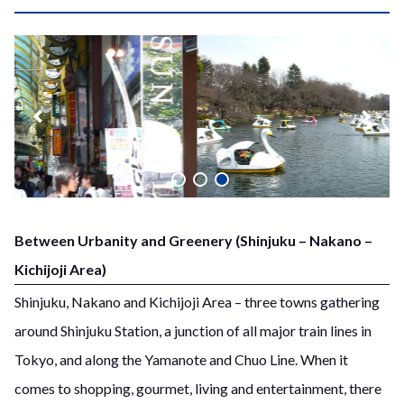
Between Urbanity and Greenery (Shinjuku – Nakano –
Kichijoji Area)
Shinjuku, Nakano and Kichijoji Area – three towns gathering
around Shinjuku Station, a junction of all major train lines in
Tokyo, and along the Yamanote and Chuo Line. When it
comes to shopping, gourmet, living and entertainment, there