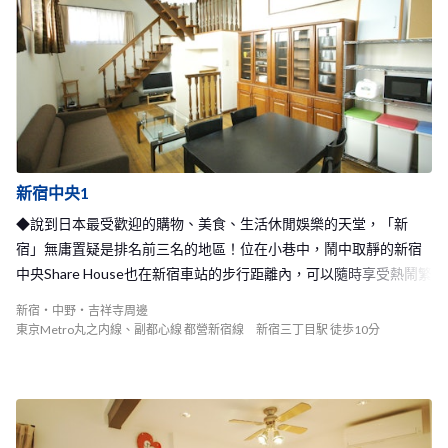
新宿中央1
◆說到日本最受歡迎的購物、美食、生活休閒娛樂的天堂，「新
宿」無庸置疑是排名前三名的地區！位在小巷中，鬧中取靜的新宿
中央Share House也在新宿車站的步行距離內，可以隨時享受熱鬧繁
華的東京生活◆
新宿・中野・吉祥寺周邊
東京Metro丸之内線、副都心線 都營新宿線 新宿三丁目駅 徒歩10分