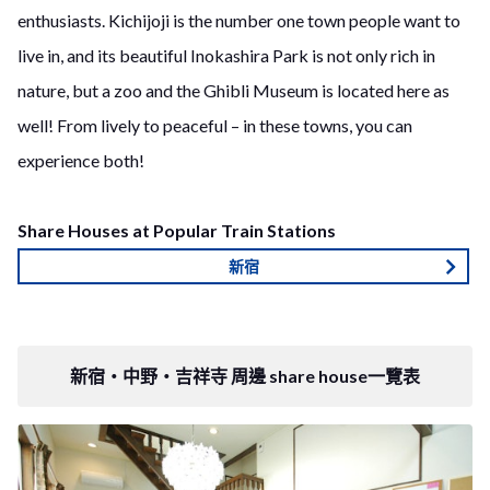
enthusiasts. Kichijoji is the number one town people want to
live in, and its beautiful Inokashira Park is not only rich in
nature, but a zoo and the Ghibli Museum is located here as
well! From lively to peaceful – in these towns, you can
experience both!
Share Houses at Popular Train Stations
新宿
新宿・中野・吉祥寺 周邊 share house一覽表