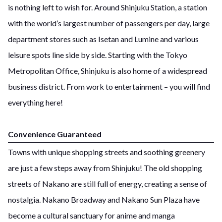
is nothing left to wish for. Around Shinjuku Station, a station
with the world’s largest number of passengers per day, large
department stores such as Isetan and Lumine and various
leisure spots line side by side. Starting with the Tokyo
Metropolitan Office, Shinjuku is also home of a widespread
business district. From work to entertainment – you will find
everything here!
Convenience Guaranteed
Towns with unique shopping streets and soothing greenery
are just a few steps away from Shinjuku! The old shopping
streets of Nakano are still full of energy, creating a sense of
nostalgia. Nakano Broadway and Nakano Sun Plaza have
become a cultural sanctuary for anime and manga