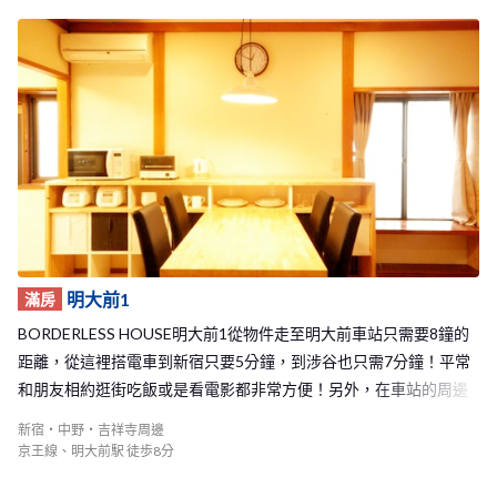
明大前1
滿房
BORDERLESS HOUSE明大前1從物件走至明大前車站只需要8鐘的
距離，從這裡搭電車到新宿只要5分鐘，到涉谷也只需7分鐘！平常
和朋友相約逛街吃飯或是看電影都非常方便！另外，在車站的周邊
也有大型的購物中心，是一個生活機能便利的地方！附近也有許多
新宿・中野・吉祥寺周邊
的學校，使這裡的氣氛有著充滿活力的感覺。 交通如此便利又有著
京王線、明大前駅 徒歩8分
舒適的生活環境的明大前1 Share House是BORDERLESS HOUSE的