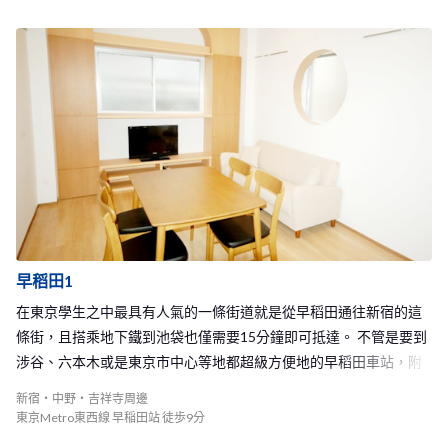
Share House中相當有人氣的一件物件，如果有看到空房的話就請不
要猶豫了！快加入我們的明大前1 Share House大家庭，和來自世界
各地的人一起在日本快樂的生活吧！
早稻田1
在東京學生之中最具有人氣的一條街道就是從早稻田通往新宿的這
條街，且搭乘地下鐵到池袋也僅需要15分鐘即可抵達。 不管是要到
涉谷、六本木或是東京市中心等地都超級方便地的早稻田車站，附
近也有著便宜又好吃，在學生間相當受歡迎的餐廳食堂和居酒屋，
新宿・中野・吉祥寺周邊
更有著便宜的二手書店，相當推薦給學生族群入住！ 同時在這裡逛
東京Metro東西線 早稲田站 徒歩9分
街散步你也能隨時有新發現，不管是時尚的咖啡廳或是小店家，還