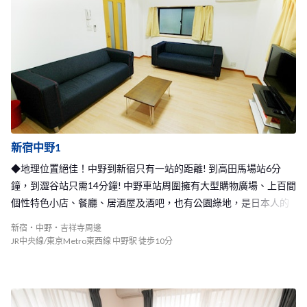
的大家庭唷！
新宿中野1
◆地理位置絕佳！中野到新宿只有一站的距離! 到高田馬場站6分
鐘，到澀谷站只需14分鐘! 中野車站周圍擁有大型購物廣場、上百間
個性特色小店、餐廳、居酒屋及酒吧，也有公園綠地，是日本人的
人氣居住地！◆
新宿・中野・吉祥寺周邊
JR中央線/東京Metro東西線 中野駅 徒歩10分