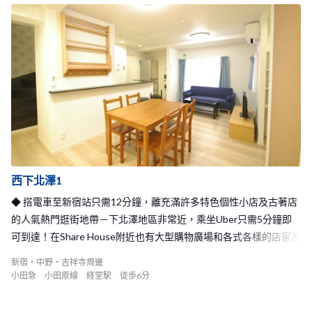
西下北澤1
◆ 搭電車至新宿站只需12分鐘，離充滿許多特色個性小店及古著店
的人氣熱門逛街地帶－下北澤地區非常近，乘坐Uber只需5分鐘即
可到達！在Share House附近也有大型購物廣場和各式各樣的店家及
餐廳！◆
新宿・中野・吉祥寺周邊
小田急 小田原線 経堂駅 徒歩6分