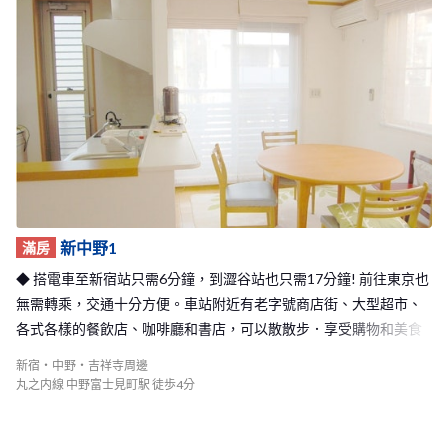
新中野1
滿房
◆ 搭電車至新宿站只需6分鐘，到澀谷站也只需17分鐘! 前往東京也
無需轉乘，交通十分方便。車站附近有老字號商店街、大型超市、
各式各樣的餐飲店、咖啡廳和書店，可以散散步．享受購物和美食
的樂趣！◆
新宿・中野・吉祥寺周邊
丸之内線 中野富士見町駅 徒歩4分