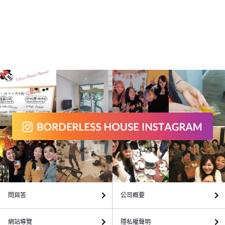
有神社和寺廟，當想放鬆時也有著環境相當舒服的公園哦，可以說
是應有盡有的一條有趣的街道呢！ 在早稻田車站的附近不僅有大型
的超市，也有百元商店和許多的便利超商，生活機能絕對是超級完
善方便！在回家的路途中就可以購買到所有你所想要的生活必需品
或是食物哦。 BORDERLESS HOUSE早稲田1 超級棒的生活環境，
等著你來加入～快來這裡和來自世界各地的房客們展開美好難忘的
東京新生活吧！ <span style="color:red;">※禁菸物件 本物件不接受
吸菸者入住。</span>
問與答
公司概要
網站導覽
隱私權聲明