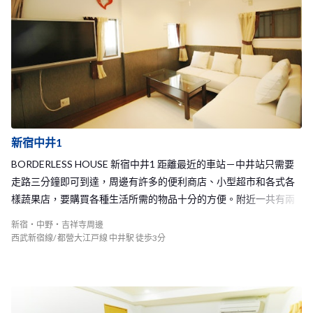
新宿中井1
BORDERLESS HOUSE 新宿中井1 距離最近的車站－中井站只需要
走路三分鐘即可到達，周邊有許多的便利商店、小型超市和各式各
樣蔬果店，要購買各種生活所需的物品十分的方便。附近一共有兩
個車站可以利用，分別是西武新宿線和都營大江戸線的中井站和西
新宿・中野・吉祥寺周邊
武新宿線的下落合站，只要10分鐘的車程即可以抵達新宿站，在新
西武新宿線/ 都營大江戸線 中井駅 徒歩3分
宿車站可以輕鬆的轉乘到達東京的各個地方，交通相當便利！大大
節省了通勤和通學的時間。 新宿中井1 Share House皆為單人房，在
這裡可以和來自世界各地的室友們在公共的空間互動交流，同時又
能夠擁有自己的私人空間，歡迎將到東京展開新生活的你加入我們