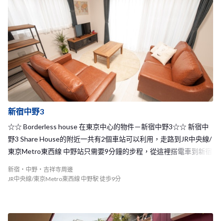
新宿中野3
☆☆ Borderless house 在東京中心的物件－新宿中野3☆☆ 新宿中
野3 Share House的附近一共有2個車站可以利用，走路到JR中央線/
東京Metro東西線 中野站只需要9分鐘的步程，從這裡搭電車到新宿
只需要4分鐘，到高田馬場只要6分鐘，到涉谷也僅需14分鐘。另外
新宿・中野・吉祥寺周邊
到東京Metro丸之内線的新中野站更只要6分鐘，地理交通位置非常
JR中央線/東京Metro東西線 中野駅 徒歩9分
的便利！ BORDERLESS HOUSE新宿中野3有著全新的裝潢，家裡相
當的乾淨明亮，更有著寬敞的空間可以在這裡和室友們互動交流，
且客廳有著大投影幕，能夠聚在這裡一起欣賞電影，享受同樂的時