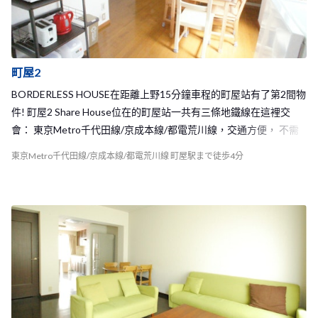
町屋2
BORDERLESS HOUSE在距離上野15分鐘車程的町屋站有了第2間物
件! 町屋2 Share House位在的町屋站一共有三條地鐵線在這裡交
會： 東京Metro千代田線/京成本線/都電荒川線，交通方便， 不需
要轉乘多次即可抵達想要去的地方。 町屋站雖然不是太熱鬧的車
東京Metro千代田線/京成本線/都電荒川線 町屋駅まで徒歩4分
站，不過你想的到的店家或是餐廳、大型超市等， 也都在車站周邊
或是回家的路上一應俱全，可以說是生活機能便利、環境安靜舒適
的一個地區。 加上距離百貨公司林立或是大型商店街的北千住車站
也僅有一站的距離，3分鐘車程就能抵達， 對於熱愛逛街的你，町
屋站也是一個相當不錯的好選擇喔！ 從町屋2 Share House走到車站
步程約8分鐘。 町屋2 Share House一共可容納9名房客， 不算大的
客廳及廚房，房客們時常聚在這裡一起聊天、看電視或下廚， 能和
來自世界各地的室友有充分的交流機會！ 非常有家的感覺的町屋2 S
hare House，一定可以帶給你舒適又開心的東京新生活！