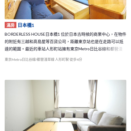
日本橋1
滿房
BORDERLESS HOUSE日本橋1 位於日本古時候的商業中心，在物件
的附近有三越和高島屋等百貨公司，距離東京站也是在走路可以抵
達的範圍。最近的車站人形町站擁有東京Metro日比谷線和都營淺
草線 兩條線，要抵達東京的市中心方便，距離著名的觀光景點－淺
東京Metro日比谷線/都營淺草線 人形町駅 徒歩4分
草，搭電車更只需要六分鐘便可以抵達！ 日本橋1 Share House的木
頭內裝讓人有種非常溫暖安心的感覺，加上寬廣的公共空間，室友
們能夠常常聚在這裡一起吃飯、聊天甚至開派對！物件內還有一面
牆上放滿了大家在這裡開新生活的照片、充滿的大家在這間Share H
ouse各種回憶。 如此舒適的生活環境，加上優越的地理位置，絕對
能為你的東京生活帶來美好的開始！