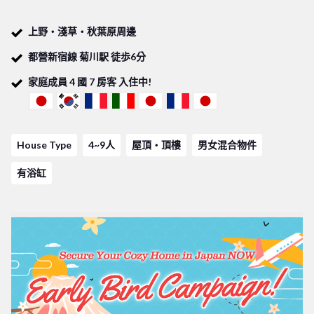
菊川2 Share House是個可以容納七名室友的小型Share
上野・淺草・秋葉原周邊
House，因此家中的大家感情都很好，相處也很融洽，且菊
都營新宿線 菊川駅 徒歩6分
川2 Share House距離菊川1 Share House相當的近，因此也
家庭成員
4
國
7
房客 入住中!
有很多機會可以和其他物件的房客們一起交流，能夠認識到
更多的新朋友！
House Type
4~9人
屋頂・頂樓
男女混合物件
歡迎想要認識來自世界各地朋友的你，及想要和日本人交流
學習日文你的，加入我們的菊川2 Share House！
有浴缸