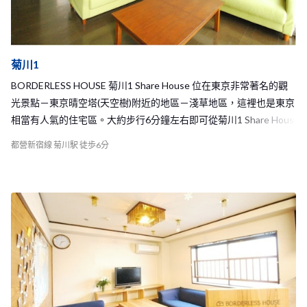
菊川1
BORDERLESS HOUSE 菊川1 Share House 位在東京非常著名的觀
光景點－東京晴空塔(天空樹)附近的地區－淺草地區，這裡也是東京
相當有人氣的住宅區。大約步行6分鐘左右即可從菊川1 Share Hous
e抵達都營新宿線的菊川車站，徒步7分鐘左右可以到達半藏門線的
都營新宿線 菊川駅 徒歩6分
住吉站，另外，從物件也可以騎腳踏車去上野、淺草或是秋葉原等
著名的觀光地區，地理位置非常的方便！而在車站的附近也有許多
的超市和便利商店林立，生活機能便利，可以在每天回家前在這裡
買到你所需要的各種商品。 菊川1 Share House 擁有四間房間，分
別是兩間單人房和兩間雙人房，是個只有六名房客的溫馨小物件，
每個人在家中都有足夠的自己的空間，又能夠和每位室友充分交流
到，是個非常舒適的居住環境。 如此便利的地理位置和舒服的家，
相信一定可以帶給將在東京展開新生活的你一個美好的開始哦！