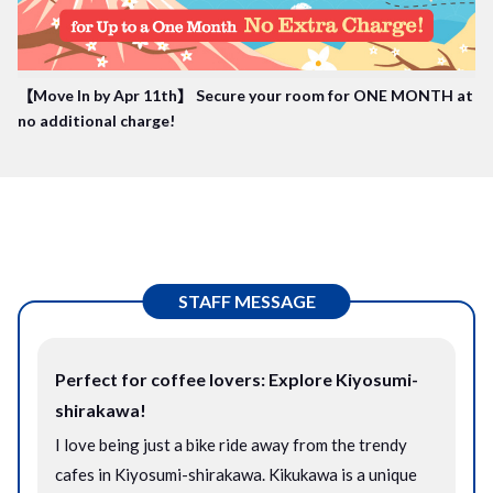
【Move In by Apr 11th】 Secure your room for ONE MONTH at
no additional charge!
STAFF MESSAGE
Perfect for coffee lovers: Explore Kiyosumi-
shirakawa!
I love being just a bike ride away from the trendy
cafes in Kiyosumi-shirakawa. Kikukawa is a unique