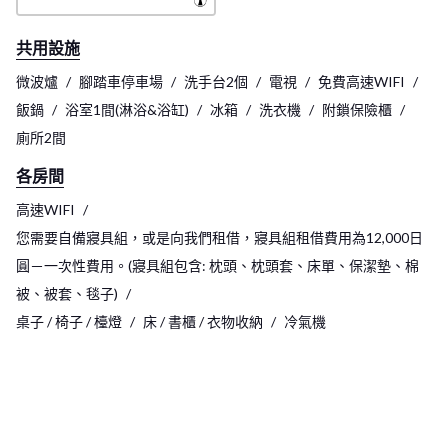
共用設施
微波爐
腳踏車停車場
洗手台2個
電視
免費高速WIFI
飯鍋
浴室1間(淋浴&浴缸)
冰箱
洗衣機
附鎖保險櫃
廁所2間
各房間
高速WIFI
您需要自備寢具組，或是向我們租借，寢具組租借費用為12,000日
圓－一次性費用。(寢具組包含: 枕頭、枕頭套、床單、保潔墊、棉
被、被套、毯子)
桌子 / 椅子 / 檯燈
床 / 書櫃 / 衣物收納
冷氣機