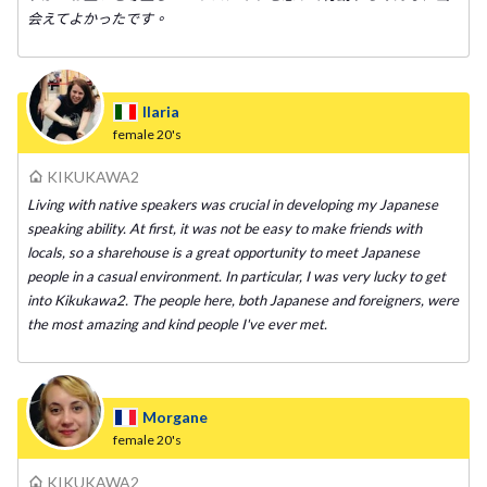
会えてよかったです。
Ilaria
female
20's
KIKUKAWA2
Living with native speakers was crucial in developing my Japanese
speaking ability. At first, it was not be easy to make friends with
locals, so a sharehouse is a great opportunity to meet Japanese
people in a casual environment. In particular, I was very lucky to get
into Kikukawa2. The people here, both Japanese and foreigners, were
the most amazing and kind people I've ever met.
Morgane
female
20's
KIKUKAWA2