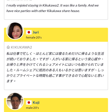
I really enjoied staying in Kikukawa2. It was like a family. And we
have nice parties with other Kikukawa share house.
Juri
female
20's
KIKUKAWA2
私は仕事で忙しく、ほとんど家には寝るためだけに帰るような生活
が続いておりました。ですが、人がいる家に帰るという安心感や、
お帰りと声をかけてくれるシェアメイトにはいつも助けられていま
した。ルームシェアに抵抗のある人もいるかとは思いますが、しっ
かりとプライベートな時間も過ごす事ができるので心配ないと思い
ます。
Koji
male
20's