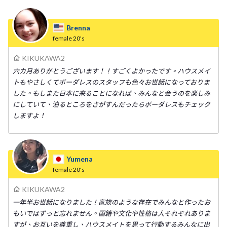
Brenna
female
20's
KIKUKAWA2
六カ月ありがとうございます！！すごくよかったです。ハウスメイ
トもやさしくてボーダレスのスタッフも色々お世話になっておりま
した。もしまた日本に来ることになれば、みんなと会うのを楽しみ
にしていて、泊るところをさがすんだったらボーダレスもチェック
しますよ！
Yumena
female
20's
KIKUKAWA2
一年半お世話になりました！家族のような存在でみんなと作ったお
もいではずっと忘れません。国籍や文化や性格は人それぞれありま
すが、お互いを尊重し、ハウスメイトを思って行動するみんなに出