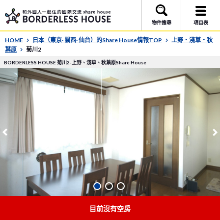
物件搜尋
項目表
HOME
日本（東京· 關西· 仙台）的Share House情報TOP
上野・淺草・秋
葉原
菊川2
BORDERLESS HOUSE 菊川2-上野、淺草、秋葉原Share House
目前沒有空房