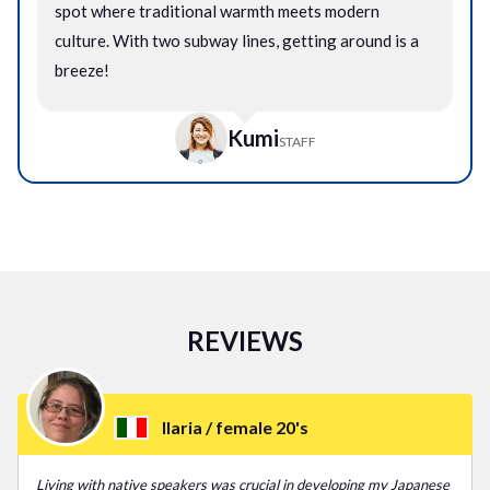
spot where traditional warmth meets modern
culture. With two subway lines, getting around is a
breeze!
Kumi
STAFF
REVIEWS
Ilaria /
female 20's
Living with native speakers was crucial in developing my Japanese