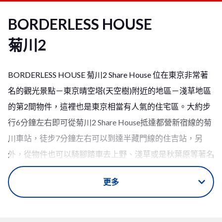
BORDERLESS HOUSE
菊川2
BORDERLESS HOUSE 菊川2 Share House 位在東京非常著
名的觀光景點－東京晴空塔(天空樹)附近的地區－淺草地區
的第2間物件，這裡也是東京相當有人氣的住宅區。大約步
行6分鐘左右即可從菊川2 Share House抵達都營新宿線的菊
川車站，徒步7分鐘左右可以到達半藏門線的住吉站，另
外，從物件也可以騎腳踏車去上野、淺草或是秋葉原等著名
的觀光地區，地理位置非常的方便！而在車站的附近也有許
更多
多的超市和便利商店林立，生活機能便利，可以在每天回家
前在這裡買到你所需要的各種商品。