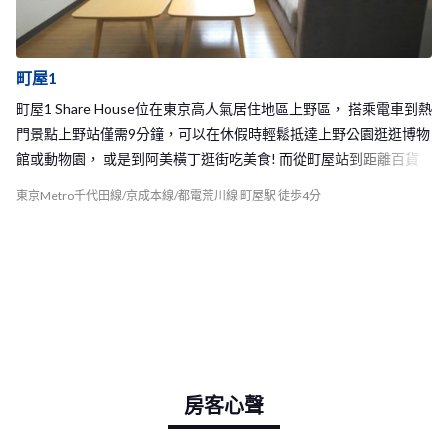
町屋1
町屋1 Share House位在東京高人氣居住地區上野區， 搭乘電車到熱
門景點上野站僅需9分鐘，可以在休假時輕鬆抵達上野公園逛逛博物
館或動物園， 或是到阿美橫丁逛街吃美食! 而從町屋站到距離百貨
公司林立或是大型商店街的北千住車站也僅有3分鐘車程的距離，
東京Metro千代田線/京成本線/都電荒川線 町屋駅 徒歩4分
平時就可以到北千住逛街購物，或和室友朋友們一起到北千住巷弄
的小酒吧或是居酒屋聚會。 從町屋1 Share House走到車站步程只需
要4分鐘左右，下班下課後可以迅速地回到家休息， 出門都能輕鬆
的節省許多時間！在沿路有許多的超市和便利商店， 回家路程可以
順道購買所需要的日用品等等，生活機能完善方便！ 此外，在町屋
1 Share House的附近有很大的公園， 天氣好時能和室友到公園野
餐，或是買杯啤酒到這裡小酌一番！ 町屋1 Share House可以容納八
名房客， 是個人數相當剛好的Share House，和室友能夠有充分的
房客心聲
交流機會！ 相信你一定能在BORDERLESS HOUSE町屋1度過快樂又
難忘的時光， 為你在日本的生活留下美好回憶。