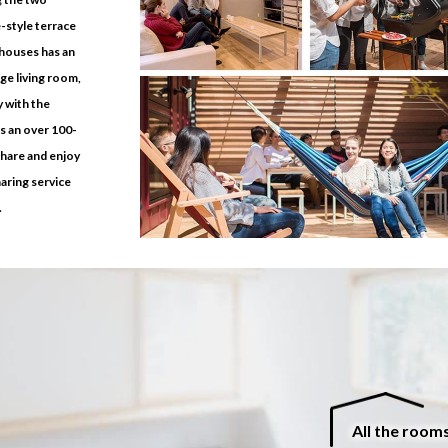
e-style terrace
 houses has an
rge living room,
y with the
is an over 100-
share and enjoy
aring service
.
All the rooms