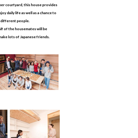
ner courtyard, this house provides
joy daily life as well as a chance to
 different people.
alf of the housemates will be
ake lots of Japanese friends.