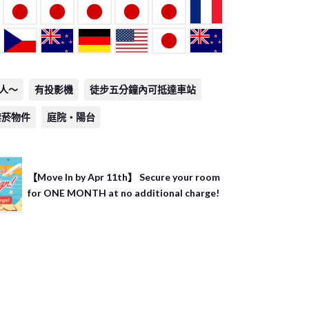
0人～
有投影機
禁菸物件
庭院・陽台
【Move In by Apr 11th】 Secure your room
for ONE MONTH at no additional charge!