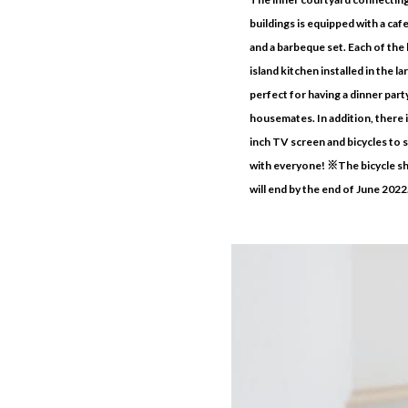
buildings is equipped with a caf
and a barbeque set. Each of the
island kitchen installed in the la
perfect for having a dinner part
housemates. In addition, there 
inch TV screen and bicycles to 
with everyone! ※The bicycle sh
will end by the end of June 2022