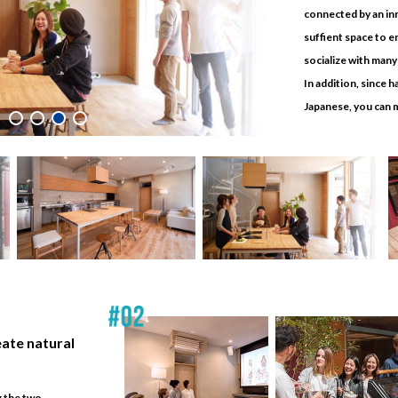
connected by an in
suffient space to en
socialize with many
In addition, since h
Japanese, you can m
eate natural
g the two