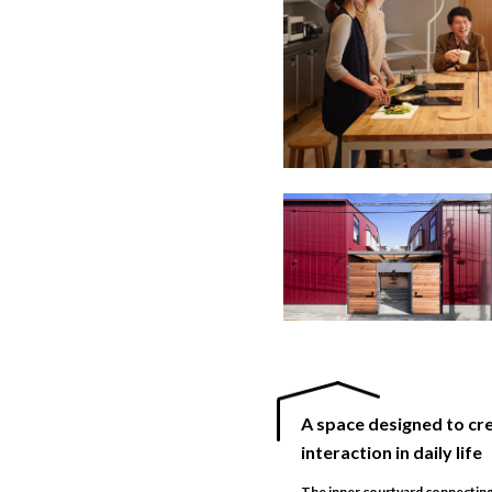
A space designed to cr
interaction in daily life
The inner courtyard connectin