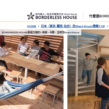
什麼是BORDE
HOME
日本（東京· 關西· 仙台）的Share House情報TOP
BORDERLESS HOUSE新宿方南町1-新宿・中野・吉祥寺Share House