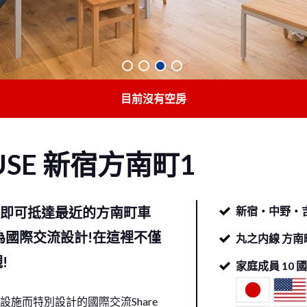
目前沒有空房
USE
新宿方南町1
鐘即可抵達最近的方南町車
新宿・中野・
!專為國際交流設計!在這裡不僅
丸之内線 方南
!
家庭成員
10
施而特別設計的國際交流Share