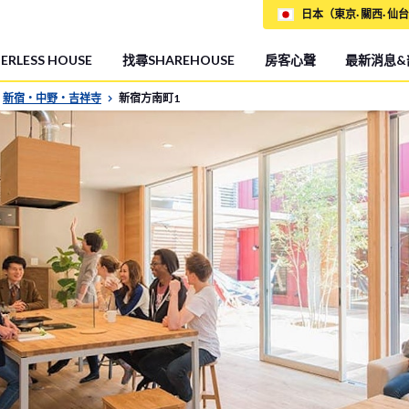
日本（東京· 關西· 仙台
RLESS HOUSE
找尋SHAREHOUSE
房客心聲
最新消息&
新宿・中野・吉祥寺
新宿方南町1