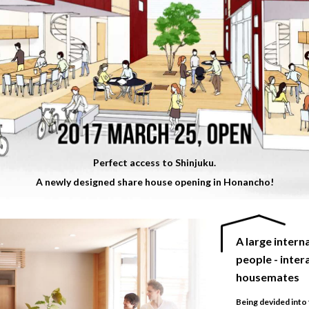
Perfect access to Shinjuku.
A newly designed share house opening in Honancho!
A large intern
people - inter
housemates
Being devided into 