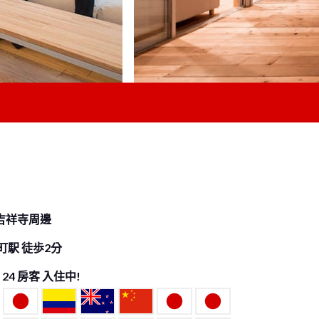
吉祥寺周邊
町駅 徒歩2分
國
24
房客 入住中!