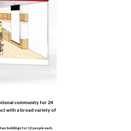
ational community for 24
act with a broad variety of
two buildings for 12 people each,