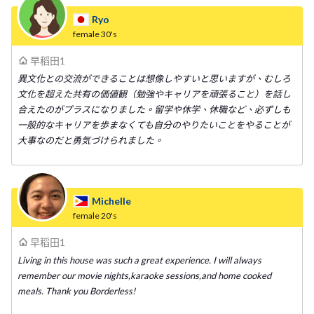
Ryo
female
30's
早稻田1
異文化との交流ができることは想像しやすいと思いますが、むしろ
文化を超えた共有の価値観（勉強やキャリアを頑張ること）を話し
合えたのがプラスになりました。留学や休学、休職など、必ずしも
一般的なキャリアを歩まなくても自分のやりたいことをやることが
大事なのだと勇気づけられました。
Michelle
female
20's
早稻田1
Living in this house was such a great experience. I will always
remember our movie nights,karaoke sessions,and home cooked
meals. Thank you Borderless!