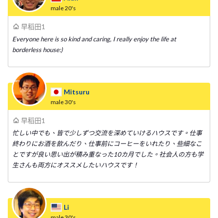
male
20's
早稻田1
Everyone here is so kind and caring, I really enjoy the life at
borderless house:)
Mitsuru
male
30's
早稻田1
忙しい中でも、皆で少しずつ交流を深めていけるハウスです。仕事
終わりにお酒を飲んだり、仕事前にコーヒーをいれたり、些細なこ
とですが良い思い出が積み重なった10カ月でした。社会人の方も学
生さんも両方にオススメしたいハウスです！
Li
male
30's