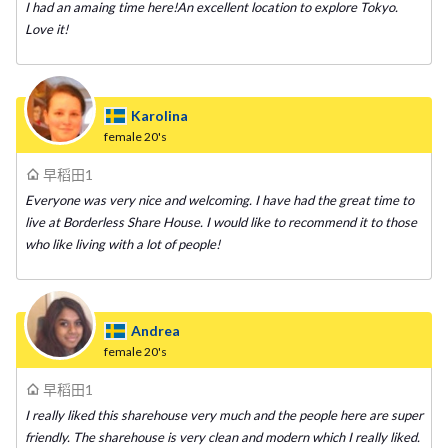
I had an amaing time here!An excellent location to explore Tokyo.
Love it!
Karolina
female
20's
早稻田1
Everyone was very nice and welcoming. I have had the great time to
live at Borderless Share House. I would like to recommend it to those
who like living with a lot of people!
Andrea
female
20's
早稻田1
I really liked this sharehouse very much and the people here are super
friendly. The sharehouse is very clean and modern which I really liked.