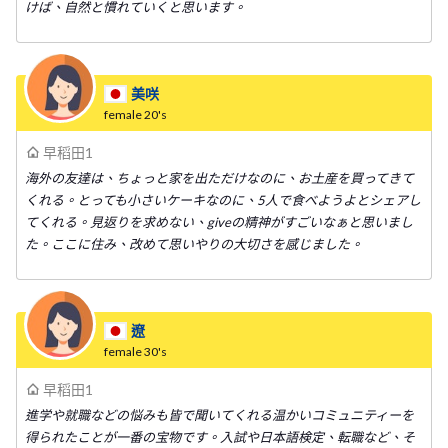
けば、自然と慣れていくと思います。
美咲
female
20's
早稻田1
海外の友達は、ちょっと家を出ただけなのに、お土産を買ってきて
くれる。とっても小さいケーキなのに、5人で食べようよとシェアし
てくれる。見返りを求めない、giveの精神がすごいなぁと思いまし
た。ここに住み、改めて思いやりの大切さを感じました。
遼
female
30's
早稻田1
進学や就職などの悩みも皆で聞いてくれる温かいコミュニティーを
得られたことが一番の宝物です。入試や日本語検定、転職など、そ