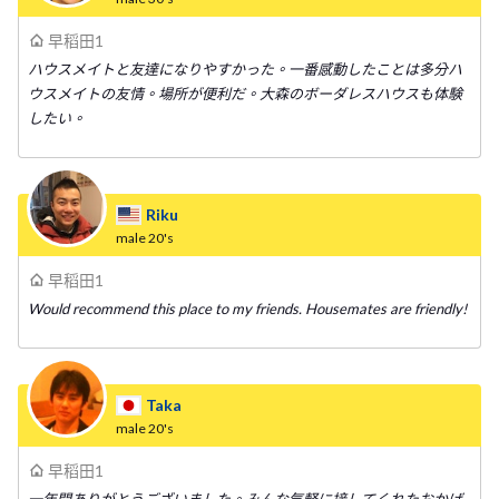
早稻田1
ハウスメイトと友達になりやすかった。一番感動したことは多分ハ
ウスメイトの友情。場所が便利だ。大森のボーダレスハウスも体験
したい。
Riku
male
20's
早稻田1
Would recommend this place to my friends. Housemates are friendly!
Taka
male
20's
早稻田1