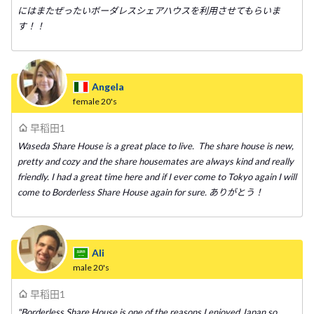
にはまたぜったいボーダレスシェアハウスを利用させてもらいま
す！！
Angela
female
20's
早稻田1
Waseda Share House is a great place to live. The share house is new,
pretty and cozy and the share housemates are always kind and really
friendly. I had a great time here and if I ever come to Tokyo again I will
come to Borderless Share House again for sure. ありがとう！
Ali
male
20's
早稻田1
"Borderless Share House is one of the reasons I enjoyed Japan so