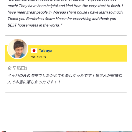
much! They have been helpful and kind from the very start to finish. I
have meet great people in Waseda share house I have learn so much.
Thank you Borderless Share House for everything and thank you
BEST housemates in the world. "
Takuya
male
20's
早稻田1
４ヶ月のみの滞在でしたがとても楽しかったです！皆さんが愉快な
人で本当に楽しかったです！！