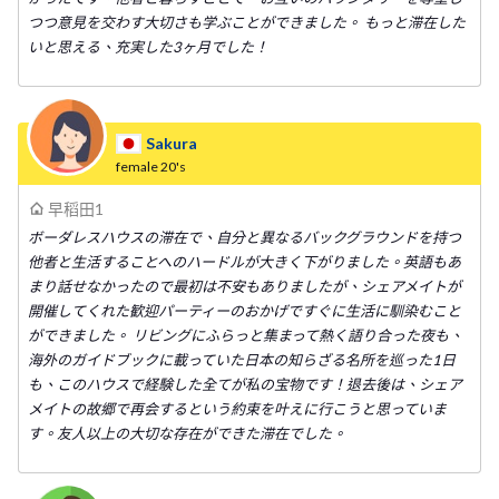
つつ意見を交わす大切さも学ぶことができました。 もっと滞在した
いと思える、充実した3ヶ月でした！
Sakura
female
20's
早稻田1
ボーダレスハウスの滞在で、自分と異なるバックグラウンドを持つ
他者と生活することへのハードルが大きく下がりました。英語もあ
まり話せなかったので最初は不安もありましたが、シェアメイトが
開催してくれた歓迎パーティーのおかげですぐに生活に馴染むこと
ができました。 リビングにふらっと集まって熱く語り合った夜も、
海外のガイドブックに載っていた日本の知らざる名所を巡った1日
も、このハウスで経験した全てが私の宝物です！退去後は、シェア
メイトの故郷で再会するという約束を叶えに行こうと思っていま
す。友人以上の大切な存在ができた滞在でした。