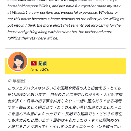
household responsibilities, and just have fun together made my stay
at Waseda1 a very positive and wonderful experience. Whether or
not this house becomes a home depends on the effort you're willing to
put into it. I think the more effort that tenants put into caring for the
house and getting along with housemates, the better and more
fulfilling their stay here will be.
紀穎
female
20's
早稻田1
このシェアハウスはいろいろな国籍や背景の人と出会える、とても
良い環境だと思います。 自分のことに集中しながらも、人と話す機
会が多く、日常の出来事を共有したり、一緒に遊んだりできる場所
です。毎日楽しく過ごせて、たくさん良い思い出ができました。こ
こを選んで本当によかったです。 長期でも短期でも、どちらの滞在
でも大丈夫だと思います。最初は不安だったり、すぐに馴染めない
と感じることがあっても、少しずつコミュニケーションを取ってい