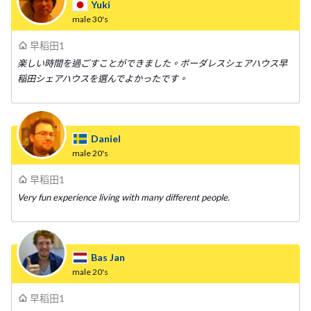
Yuki
male
30's
早稻田1
楽しい時間を過ごすことができました。ボーダレスシェアハウス早
稲田シェアハウスを選んでよかったです。
Daniel
male
20's
早稻田1
Very fun experience living with many different people.
Bas Jan
male
20's
早稻田1