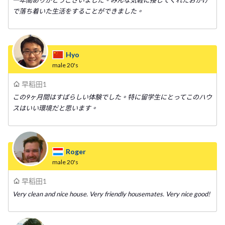
一年間ありがとうございました。みんな気軽に接してくれたおかげ
で落ち着いた生活をすることができました。
Hyo
male
20's
早稻田1
この9ヶ月間はすばらしい体験でした。特に留学生にとってこのハウ
スはいい環境だと思います。
Roger
male
20's
早稻田1
Very clean and nice house. Very friendly housemates. Very nice good!