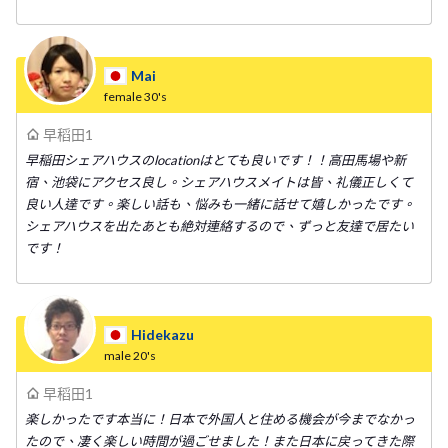
Mai
female
30's
早稻田1
早稲田シェアハウスのlocationはとても良いです！！高田馬場や新
宿、池袋にアクセス良し。シェアハウスメイトは皆、礼儀正しくて
良い人達です。楽しい話も、悩みも一緒に話せて嬉しかったです。
シェアハウスを出たあとも絶対連絡するので、ずっと友達で居たい
です！
Hidekazu
male
20's
早稻田1
楽しかったです本当に！日本で外国人と住める機会が今までなかっ
たので、凄く楽しい時間が過ごせました！また日本に戻ってきた際