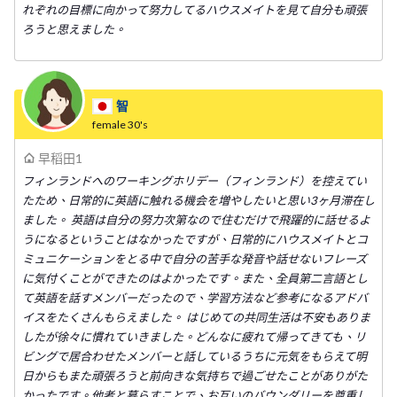
れぞれの目標に向かって努力してるハウスメイトを見て自分も頑張
ろうと思えました。
智
female
30's
早稻田1
フィンランドへのワーキングホリデー（フィンランド）を控えてい
たため、日常的に英語に触れる機会を増やしたいと思い3ヶ月滞在し
ました。 英語は自分の努力次第なので住むだけで飛躍的に話せるよ
うになるということはなかったですが、日常的にハウスメイトとコ
ミュニケーションをとる中で自分の苦手な発音や話せないフレーズ
に気付くことができたのはよかったです。また、全員第二言語とし
て英語を話すメンバーだったので、学習方法など参考になるアドバ
イスをたくさんもらえました。 はじめての共同生活は不安もありま
したが徐々に慣れていきました。どんなに疲れて帰ってきても、リ
ビングで居合わせたメンバーと話しているうちに元気をもらえて明
日からもまた頑張ろうと前向きな気持ちで過ごせたことがありがた
かったです。他者と暮らすことで、お互いのバウンダリーを尊重し