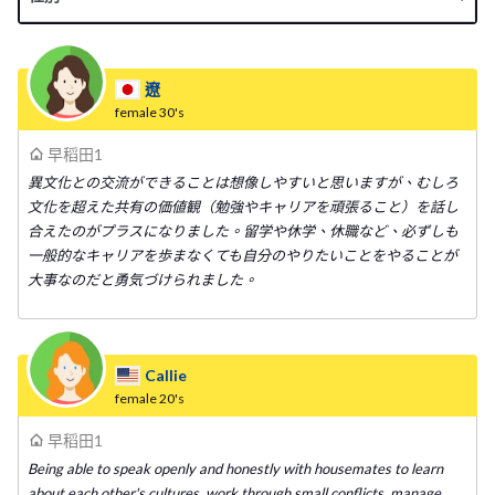
遼
female
30's
早稻田1
異文化との交流ができることは想像しやすいと思いますが、むしろ
文化を超えた共有の価値観（勉強やキャリアを頑張ること）を話し
合えたのがプラスになりました。留学や休学、休職など、必ずしも
一般的なキャリアを歩まなくても自分のやりたいことをやることが
大事なのだと勇気づけられました。
Callie
female
20's
早稻田1
Being able to speak openly and honestly with housemates to learn
about each other's cultures, work through small conflicts, manage