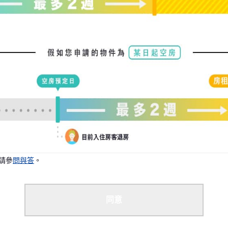
請參
問與答
。
同意