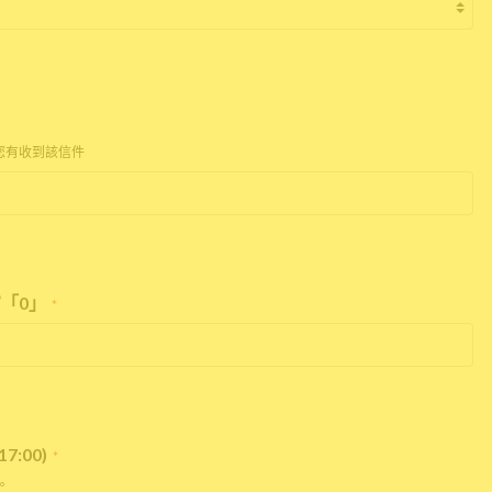
您有收到該信件
「0」
*
:00)
*
。