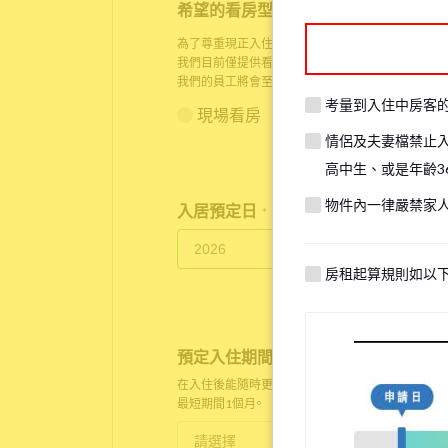
希望的看房型態
*
為了尊重現正入住房客的生活隱私，在某些情況下，
我們目前僅提供看房服務給人已身在日本的顧客，請
我們的員工將會至物件現場與您以
Zoom
進行線上看
考量到入住中房客
現場看房
線上看房
情侶及夫妻檔禁止
高中生、或是年齡3
物件內一律嚴禁家
入居預定日
*
房租起算規則如以
預定入住期間
*
在入住後能隨時更改。
最短期間1個月。