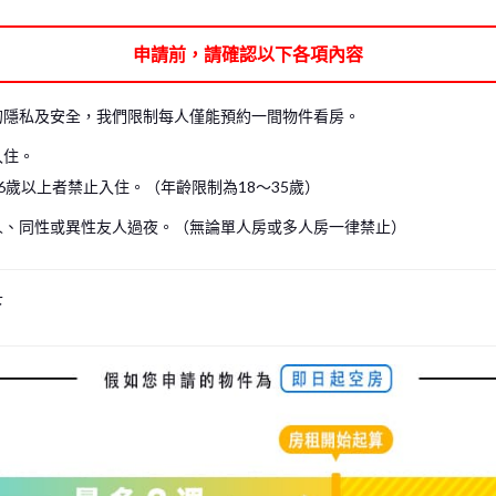
可能無法進入房間內參觀。在這種情況下，我們僅能帶您參觀共用空間，請見諒。
申請前，請確認以下各項內容
見諒。（包含現場看房及線上看房）
房。
的隱私及安全，我們限制每人僅能預約一間物件看房。
入住。
6歲以上者禁止入住。（年齡限制為18～35歲）
人、同性或異性友人過夜。（無論單人房或多人房一律禁止）
下