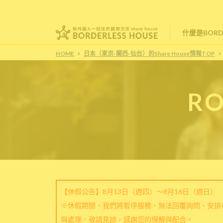
什麼是BORDE
HOME
日本（東京· 關西· 仙台）的Share House情報TOP
RO
【休假公告】8月13日（週四）～8月16日（週日）
※休假期間，我們將暫停服務，無法回覆詢問、安排
與處理。敬請見諒，感謝您的理解與配合。