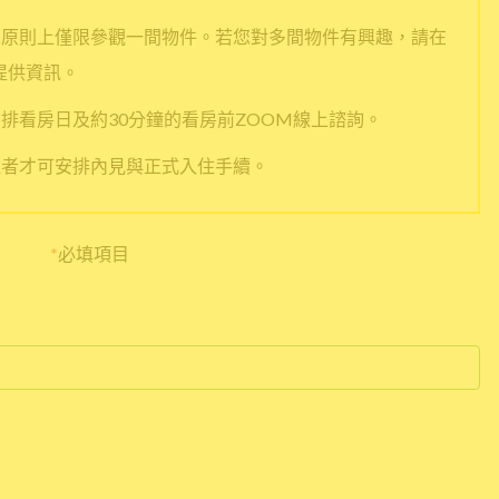
人原則上僅限參觀一間物件。若您對多間物件有興趣，請在
提供資訊。
排看房日及約30分鐘的看房前ZOOM線上諮詢。
過者才可安排內見與正式入住手續。
*
必填項目