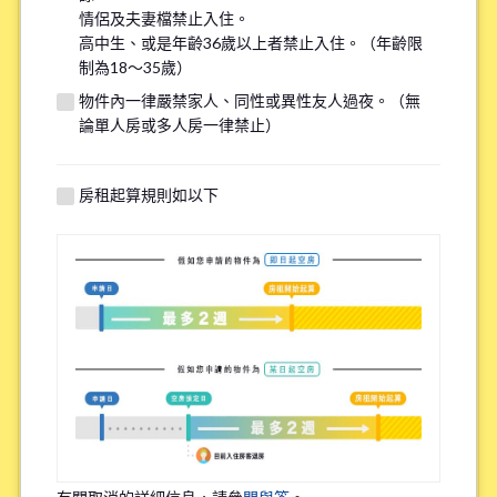
情侶及夫妻檔禁止入住。
※請注意，吸煙者無法入住全面禁煙的物件。
高中生、或是年齡36歲以上者禁止入住。（年齡限
制為18～35歲）
有關自行車停車場
物件內一律嚴禁家人、同性或異性友人過夜。（無
*
論單人房或多人房一律禁止）
需要
不需要
※請注意有些物件可能沒有自行車停車場。
房租起算規則如以下
特殊過敏/慢性疾病
*
有
無
※確保您舒適的居住在我們的物件，因此詢問該問題。
職業
*