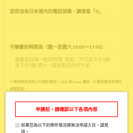
若您沒有日本境內的電話號碼，請填寫「0」
*
可聯繫的時間為（週一至週六 10:00～17:00）
*
※我們將安排約20分鐘的電話、LINE 或 Zoom 通話，以確認看房申請的
相關事宜。
※如果您已經看過房了，請填寫「已看房」
申請前，請確認以下各項內容
●是否吸菸
*
如果您為以下的條件情況將無法申請入住，請見
抽菸
沒抽菸
諒。