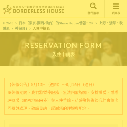
物件搜尋
項目表
HOME
日本（東京· 關西· 仙台）的Share House情報TOP
上野・淺草・秋
葉原
神保町1
入住申請表
RESERVATION FORM
入住申請表
【休假公告】8月13日（週四）～8月16日（週日）
※休假期間，我們將暫停服務，無法回覆詢問、安排看房，或辦
理退房（關西地區除外）與入住手續。待營業恢復後我們會依序
回覆與處理。敬請見諒，感謝您的理解與配合。