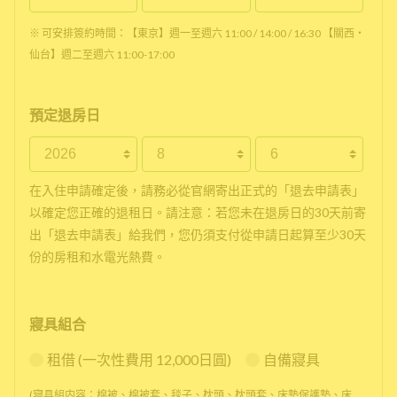
※ 可安排簽約時間：【東京】週一至週六 11:00 / 14:00 / 16:30 【關西・
仙台】週二至週六 11:00-17:00
預定退房日
在入住申請確定後，請務必從官網寄出正式的「退去申請表」
以確定您正確的退租日。請注意：若您未在退房日的30天前寄
出「退去申請表」給我們，您仍須支付從申請日起算至少30天
份的房租和水電光熱費。
寢具組合
租借 (一次性費用 12,000日圓)
自備寢具
(寢具組内容：棉被、棉被套、毯子、枕頭、枕頭套、床墊保護墊、床