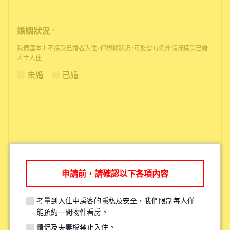
婚姻狀況
*
我們基本上不接受已婚者入住，但根據狀況，可能會有例外情況接受已婚
人士入住
未婚
已婚
申請前，請確認以下各項內容
根據您的需求，我們可能會推薦您其
他更適合的物件。
考量到入住中房客的隱私及安全，我們限制每人僅
能預約一間物件看房。
情侶及夫妻檔禁止入住。
考量現有住戶的安全與隱私，每人原則上僅限參觀一間物件。