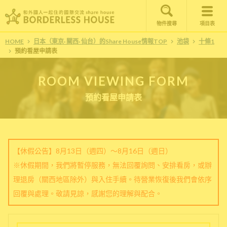
物件搜尋
項目表
HOME
日本（東京· 關西· 仙台）的Share House情報TOP
池袋
十條1
預約看屋申請表
ROOM VIEWING FORM
預約看屋申請表
【休假公告】8月13日（週四）～8月16日（週日）
※休假期間，我們將暫停服務，無法回覆詢問、安排看房，或辦
理退房（關西地區除外）與入住手續。待營業恢復後我們會依序
回覆與處理。敬請見諒，感謝您的理解與配合。