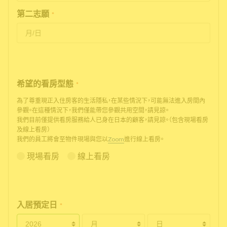
第二志願
*
希望的看房型態
*
為了尊重現正入住房客的生活隱私，在某些情況下，可能無法進入房間內
參觀。在這種情況下，我們僅能帶您參觀共用空間，請見諒。
我們目前僅提供看房服務給人已身在日本的顧客，請見諒。（包含現場看房
及線上看房）
我們的員工將會至物件現場與您以
Zoom
進行線上看房。
現場看房
線上看房
入居預定日
*