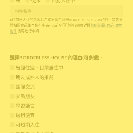
是
從未
目前入住中
●目前已入住的房客若希望更換至其他BORDERLESS HOUSE物件，請先參
閱相關資訊後再進行申請。 以前至「問與答」網頁詳閱
契約期間、退房、更換
物件
後再進行申請
選擇BORDERLESS HOUSE 的理由(可多選)
*
曾經住過・目前居住中
朋友或熟人的推薦
國際交流
交新朋友
學習語言
房租便宜
可短期入住