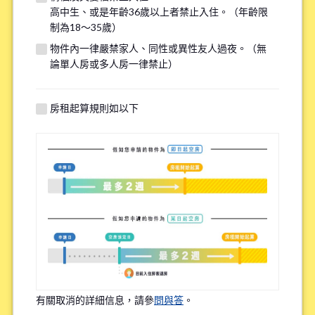
高中生、或是年齡36歲以上者禁止入住。（年齡限
若您的需求與其他物件匹配，我們將在看房前線上諮詢時提供
制為18～35歲）
額外選項，請填寫下方資訊以供參考。
物件內一律嚴禁家人、同性或異性友人過夜。（無
論單人房或多人房一律禁止）
找房子最重視的點(最多選三個選項)
*
房租起算規則如以下
上學或上班的便利性
租金的實惠性
周邊環境
語言環境
Share House內的頻繁互動程度
有關取消的詳細信息，請參
問與答
。
物件設備的新舊程度