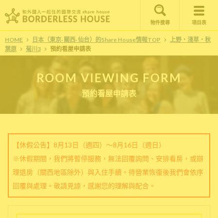
物件搜尋
項目表
HOME
日本（東京· 關西· 仙台）的Share House情報TOP
上野・淺草・秋
葉原
菊川3
預約看屋申請表
ROOM VIEWING FORM
預約看屋申請表
【休假公告】8月13日（週四）～8月16日（週日）
※休假期間，我們將暫停服務，無法回覆詢問、安排看房，或辦
理退房（關西地區除外）與入住手續。待營業恢復後我們會依序
回覆與處理。敬請見諒，感謝您的理解與配合。