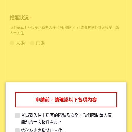
婚姻狀況
*
我們基本上不接受已婚者入住，但根據狀況，可能會有例外情況接受已婚
人士入住
未婚
已婚
申請前，請確認以下各項內容
根據您的需求，我們可能會推薦您其
他更適合的物件。
考量到入住中房客的隱私及安全，我們限制每人僅
能預約一間物件看房。
情侶及夫妻檔禁止入住。
考量現有住戶的安全與隱私，每人原則上僅限參觀一間物件。