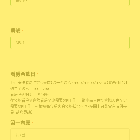
房號
*
看房希望日
*
※可安排看房時間:【東京】週一至週六 11:00 / 14:00 / 16:30 【關西・仙台】
週二至週六 11:00-17:00
看房時間約為一個小時。
從預約看房到實際看房至少需要2個工作日，從申請入住到實際入住至少
需要3個工作日。 (根據每位房客的預約狀況不同，時間上可能會有時間差
異，請您見諒）
第一志願
*