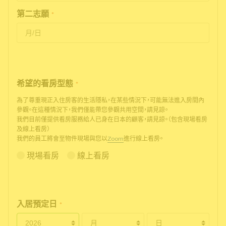
第二志願
*
希望的看房型態
*
為了尊重現正入住房客的生活隱私，在某些情況下，可能無法進入房間內
參觀。在這種情況下，我們僅能帶您參觀共用空間，請見諒。
我們目前僅提供看房服務給人已身在日本的顧客，請見諒。（包含現場看房
及線上看房）
我們的員工將會至物件現場與您以
Zoom
進行線上看房。
現場看房
線上看房
入居預定日
*