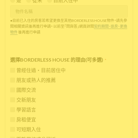
是
從未
目前入住中
●目前已入住的房客若希望更換至其他BORDERLESS HOUSE物件，請先參
閱相關資訊後再進行申請。 以前至「問與答」網頁詳閱
契約期間、退房、更換
物件
後再進行申請
選擇BORDERLESS HOUSE 的理由(可多選)
*
曾經住過・目前居住中
朋友或熟人的推薦
國際交流
交新朋友
學習語言
房租便宜
可短期入住