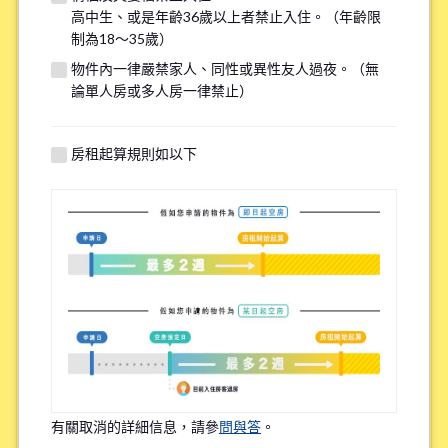
高中生、或是年齡36歲以上者禁止入住。（年齡限
若您的需求與其他物件匹配，我們將在看房前線上諮詢時提供
制為18～35歲）
額外選項，請填寫下方資訊以供參考。
物件內一律嚴禁家人、同性或異性友人過夜。（無
論單人房或多人房一律禁止）
找房子最重視的點(最多選三個選項)
*
房租起算規則如以下
上學或上班的便利性
租金的實惠性
周邊環境
語言環境
Share House內的頻繁互動程度
有關取消的詳細信息，請參
問與答
。
物件設備的新舊程度