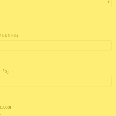
您有收到該信件
「0」
*
:00)
*
。