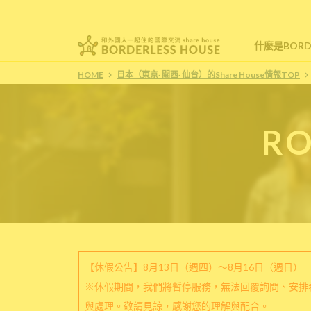
什麼是BORDE
HOME
日本（東京· 關西· 仙台）的Share House情報TOP
RO
【休假公告】8月13日（週四）～8月16日（週日）
※休假期間，我們將暫停服務，無法回覆詢問、安排
與處理。敬請見諒，感謝您的理解與配合。