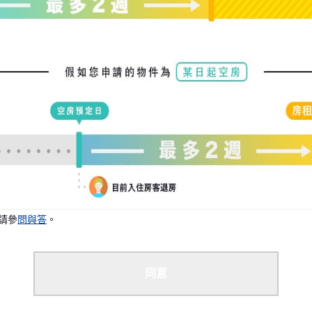
請參
問與答
。
同意