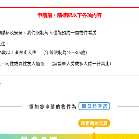
可能無法進入房間內參觀。在這種情況下，我們僅能帶您參觀共用空間，請見諒。
申請前，請確認以下各項內容
見諒。（包含現場看房及線上看房）
房。
的隱私及安全，我們限制每人僅能預約一間物件看房。
入住。
6歲以上者禁止入住。（年齡限制為18～35歲）
人、同性或異性友人過夜。（無論單人房或多人房一律禁止）
下