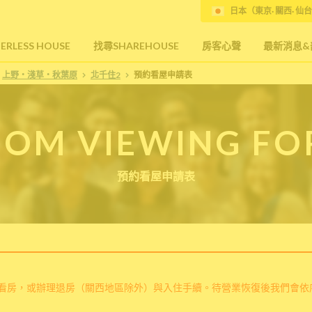
日本（東京· 關西· 仙台
RLESS HOUSE
找尋SHAREHOUSE
房客心聲
最新消息&
上野・淺草・秋葉原
北千住2
預約看屋申請表
OM VIEWING F
預約看屋申請表
看房，或辦理退房（關西地區除外）與入住手續。待營業恢復後我們會依