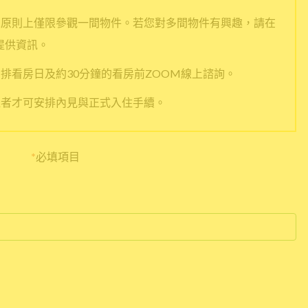
人原則上僅限參觀一間物件。若您對多間物件有興趣，請在
提供資訊。
排看房日及約30分鐘的看房前ZOOM線上諮詢。
過者才可安排內見與正式入住手續。
*
必填項目