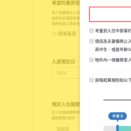
希望的看房型態
*
為了尊重現正入住房客的生活隱私，在某些情況下，
我們目前僅提供看房服務給人已身在日本的顧客，請
我們的員工將會至物件現場與您以
Zoom
進行線上看
考量到入住中房客
現場看房
線上看房
情侶及夫妻檔禁止
高中生、或是年齡3
物件內一律嚴禁家
入居預定日
*
房租起算規則如以
預定入住期間
*
在入住後能隨時更改。
最短期間1個月。