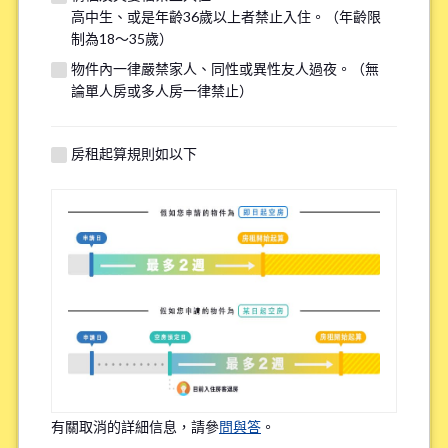
高中生、或是年齡36歲以上者禁止入住。（年齡限
若您的需求與其他物件匹配，我們將在看房前線上諮詢時提供
制為18～35歲）
額外選項，請填寫下方資訊以供參考。
物件內一律嚴禁家人、同性或異性友人過夜。（無
論單人房或多人房一律禁止）
找房子最重視的點(最多選三個選項)
*
房租起算規則如以下
上學或上班的便利性
租金的實惠性
周邊環境
語言環境
Share House內的頻繁互動程度
有關取消的詳細信息，請參
問與答
。
物件設備的新舊程度