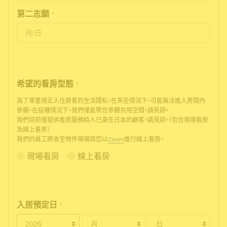
第二志願
*
希望的看房型態
*
為了尊重現正入住房客的生活隱私，在某些情況下，可能無法進入房間內
參觀。在這種情況下，我們僅能帶您參觀共用空間，請見諒。
我們目前僅提供看房服務給人已身在日本的顧客，請見諒。（包含現場看房
及線上看房）
我們的員工將會至物件現場與您以
Zoom
進行線上看房。
現場看房
線上看房
入居預定日
*