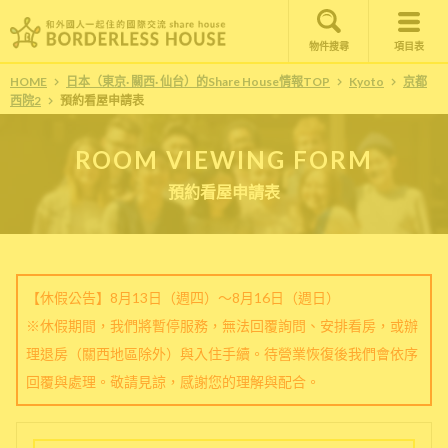
物件搜尋
項目表
HOME
日本（東京· 關西· 仙台）的Share House情報TOP
Kyoto
京都
西院2
預約看屋申請表
ROOM VIEWING FORM
預約看屋申請表
【休假公告】8月13日（週四）～8月16日（週日）
※休假期間，我們將暫停服務，無法回覆詢問、安排看房，或辦
理退房（關西地區除外）與入住手續。待營業恢復後我們會依序
回覆與處理。敬請見諒，感謝您的理解與配合。