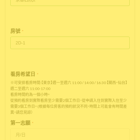
房號
*
看房希望日
*
※可安排看房時間:【東京】週一至週六 11:00 / 14:00 / 16:30 【關西・仙台】
週二至週六 11:00-17:00
看房時間約為一個小時。
從預約看房到實際看房至少需要2個工作日，從申請入住到實際入住至少
需要3個工作日。 (根據每位房客的預約狀況不同，時間上可能會有時間差
異，請您見諒）
第一志願
*