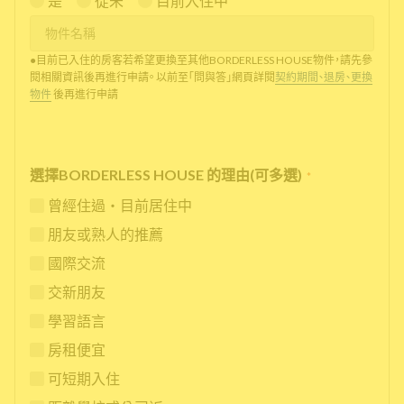
是
從未
目前入住中
●目前已入住的房客若希望更換至其他BORDERLESS HOUSE物件，請先參
閱相關資訊後再進行申請。 以前至「問與答」網頁詳閱
契約期間、退房、更換
物件
後再進行申請
選擇BORDERLESS HOUSE 的理由(可多選)
*
曾經住過・目前居住中
朋友或熟人的推薦
國際交流
交新朋友
學習語言
房租便宜
可短期入住