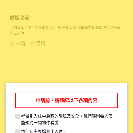
婚姻狀況
*
我們基本上不接受已婚者入住，但根據狀況，可能會有例外情況接受已婚
人士入住
未婚
已婚
申請前，請確認以下各項內容
根據您的需求，我們可能會推薦您其
他更適合的物件。
考量到入住中房客的隱私及安全，我們限制每人僅
能預約一間物件看房。
情侶及夫妻檔禁止入住。
考量現有住戶的安全與隱私，每人原則上僅限參觀一間物件。