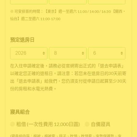
※ 可安排簽約時間：【東京】週一至週六 11:00 / 14:00 / 16:30 【關西・
仙台】週二至週六 11:00-17:00
預定退房日
在入住申請確定後，請務必從官網寄出正式的「退去申請表」
以確定您正確的退租日。請注意：若您未在退房日的30天前寄
出「退去申請表」給我們，您仍須支付從申請日起算至少30天
份的房租和水電光熱費。
寢具組合
租借 (一次性費用 12,000日圓)
自備寢具
(寢具組内容：棉被、棉被套、毯子、枕頭、枕頭套、床墊保護墊、床