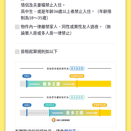
情侶及夫妻檔禁止入住。
※請注意，吸煙者無法入住全面禁煙的物件。
高中生、或是年齡36歲以上者禁止入住。（年齡限
制為18～35歲）
有關自行車停車場
物件內一律嚴禁家人、同性或異性友人過夜。（無
*
論單人房或多人房一律禁止）
需要
不需要
※請注意有些物件可能沒有自行車停車場。
房租起算規則如以下
特殊過敏/慢性疾病
*
有
無
※確保您舒適的居住在我們的物件，因此詢問該問題。
職業
*