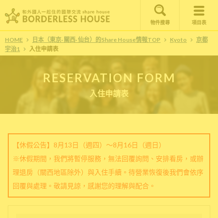
物件搜尋
項目表
HOME
日本（東京· 關西· 仙台）的Share House情報TOP
Kyoto
京都
宇治1
入住申請表
RESERVATION FORM
入住申請表
【休假公告】8月13日（週四）～8月16日（週日）
※休假期間，我們將暫停服務，無法回覆詢問、安排看房，或辦
理退房（關西地區除外）與入住手續。待營業恢復後我們會依序
回覆與處理。敬請見諒，感謝您的理解與配合。