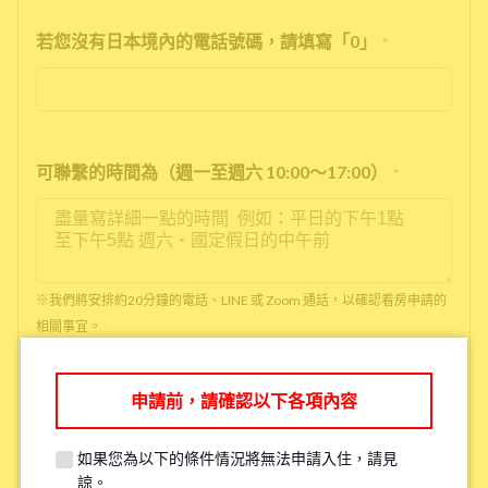
若您沒有日本境內的電話號碼，請填寫「0」
*
可聯繫的時間為（週一至週六 10:00～17:00）
*
※我們將安排約20分鐘的電話、LINE 或 Zoom 通話，以確認看房申請的
相關事宜。
※如果您已經看過房了，請填寫「已看房」
申請前，請確認以下各項內容
●是否吸菸
*
如果您為以下的條件情況將無法申請入住，請見
抽菸
沒抽菸
諒。