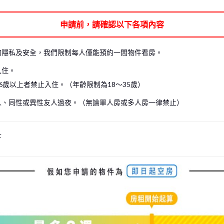
可能無法進入房間內參觀。在這種情況下，我們僅能帶您參觀共用空間，請見諒。
申請前，請確認以下各項內容
見諒。（包含現場看房及線上看房）
房。
的隱私及安全，我們限制每人僅能預約一間物件看房。
入住。
6歲以上者禁止入住。（年齡限制為18～35歲）
人、同性或異性友人過夜。（無論單人房或多人房一律禁止）
下