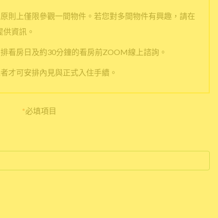
人原則上僅限參觀一間物件。若您對多間物件有興趣，請在
提供資訊。
排看房日及約30分鐘的看房前ZOOM線上諮詢。
過者才可安排內見與正式入住手續。
*
必填項目