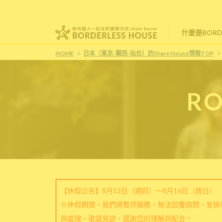
什麼是BORDE
HOME
日本（東京· 關西· 仙台）的Share House情報TOP
RO
【休假公告】8月13日（週四）～8月16日（週日）
※休假期間，我們將暫停服務，無法回覆詢問、安排
與處理。敬請見諒，感謝您的理解與配合。