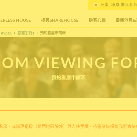
日本（東京· 關西· 仙台
RLESS HOUSE
找尋SHAREHOUSE
房客心聲
最新消息&
Kyoto
京都宇治1
預約看屋申請表
OM VIEWING F
預約看屋申請表
看房，或辦理退房（關西地區除外）與入住手續。待營業恢復後我們會依