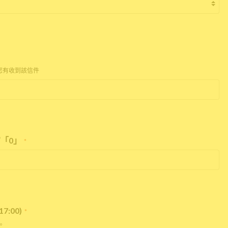
您有收到該信件
「0」
*
:00)
*
。