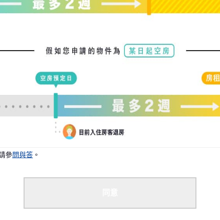
請參
問與答
。
同意