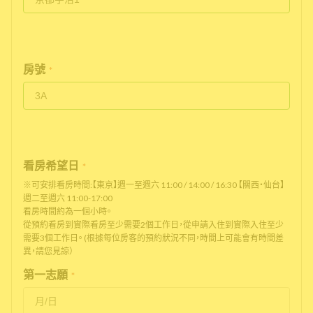
房號
*
看房希望日
*
※可安排看房時間:【東京】週一至週六 11:00 / 14:00 / 16:30 【關西・仙台】
週二至週六 11:00-17:00
看房時間約為一個小時。
從預約看房到實際看房至少需要2個工作日，從申請入住到實際入住至少
需要3個工作日。 (根據每位房客的預約狀況不同，時間上可能會有時間差
異，請您見諒）
第一志願
*