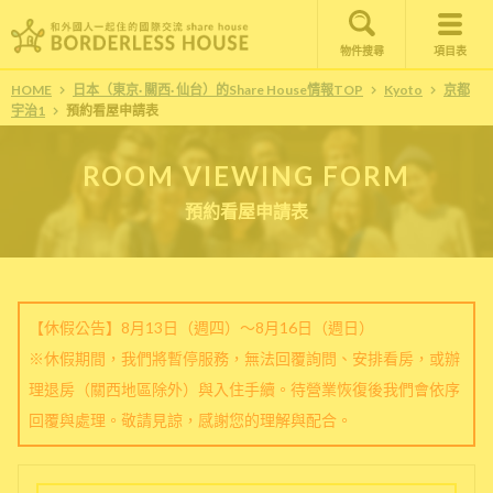
物件搜尋
項目表
HOME
日本（東京· 關西· 仙台）的Share House情報TOP
Kyoto
京都
宇治1
預約看屋申請表
ROOM VIEWING FORM
預約看屋申請表
【休假公告】8月13日（週四）～8月16日（週日）
※休假期間，我們將暫停服務，無法回覆詢問、安排看房，或辦
理退房（關西地區除外）與入住手續。待營業恢復後我們會依序
回覆與處理。敬請見諒，感謝您的理解與配合。