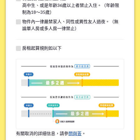
高中生、或是年齡36歲以上者禁止入住。（年齡限
若您的需求與其他物件匹配，我們將在看房前線上諮詢時提供
制為18～35歲）
額外選項，請填寫下方資訊以供參考。
物件內一律嚴禁家人、同性或異性友人過夜。（無
論單人房或多人房一律禁止）
找房子最重視的點(最多選三個選項)
*
房租起算規則如以下
上學或上班的便利性
租金的實惠性
周邊環境
語言環境
Share House內的頻繁互動程度
有關取消的詳細信息，請參
問與答
。
物件設備的新舊程度