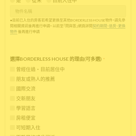
是
從未
目前入住中
●目前已入住的房客若希望更換至其他BORDERLESS HOUSE物件，請先參
閱相關資訊後再進行申請。 以前至「問與答」網頁詳閱
契約期間、退房、更換
物件
後再進行申請
選擇BORDERLESS HOUSE 的理由(可多選)
*
曾經住過・目前居住中
朋友或熟人的推薦
國際交流
交新朋友
學習語言
房租便宜
可短期入住