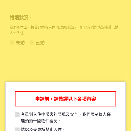
婚姻狀況
*
我們基本上不接受已婚者入住，但根據狀況，可能會有例外情況接受已婚
人士入住
未婚
已婚
申請前，請確認以下各項內容
根據您的需求，我們可能會推薦您其
他更適合的物件。
考量到入住中房客的隱私及安全，我們限制每人僅
能預約一間物件看房。
情侶及夫妻檔禁止入住。
考量現有住戶的安全與隱私，每人原則上僅限參觀一間物件。