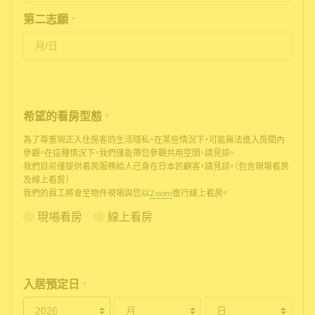
第二志願
*
希望的看房型態
*
為了尊重現正入住房客的生活隱私，在某些情況下，可能無法進入房間內
參觀。在這種情況下，我們僅能帶您參觀共用空間，請見諒。
我們目前僅提供看房服務給人已身在日本的顧客，請見諒。（包含現場看房
及線上看房）
我們的員工將會至物件現場與您以
Zoom
進行線上看房。
現場看房
線上看房
入居預定日
*