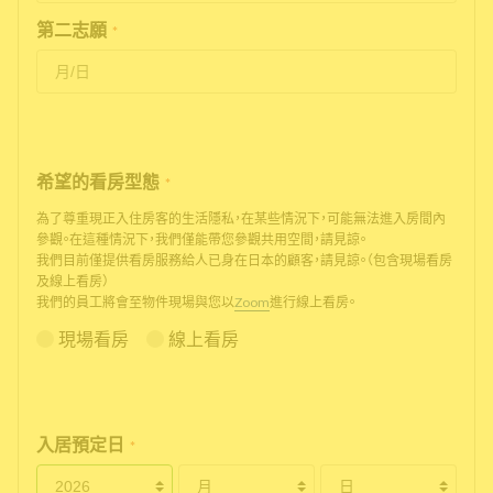
第二志願
*
希望的看房型態
*
為了尊重現正入住房客的生活隱私，在某些情況下，可能無法進入房間內
參觀。在這種情況下，我們僅能帶您參觀共用空間，請見諒。
我們目前僅提供看房服務給人已身在日本的顧客，請見諒。（包含現場看房
及線上看房）
我們的員工將會至物件現場與您以
Zoom
進行線上看房。
現場看房
線上看房
入居預定日
*