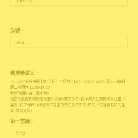
房號
*
看房希望日
*
※可安排看房時間:【東京】週一至週六 11:00 / 14:00 / 16:30 【關西・仙台】
週二至週六 11:00-17:00
看房時間約為一個小時。
從預約看房到實際看房至少需要2個工作日，從申請入住到實際入住至少
需要3個工作日。 (根據每位房客的預約狀況不同，時間上可能會有時間差
異，請您見諒）
第一志願
*