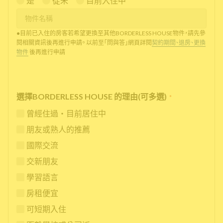
是
從未
目前入住中
●目前已入住的房客若希望更換至其他BORDERLESS HOUSE物件，請先參
閱相關資訊後再進行申請。 以前至「問與答」網頁詳閱
契約期間、退房、更換
物件
後再進行申請
選擇BORDERLESS HOUSE 的理由(可多選)
*
曾經住過・目前居住中
朋友或熟人的推薦
國際交流
交新朋友
學習語言
房租便宜
可短期入住