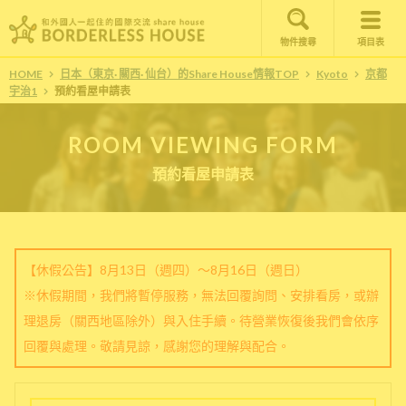
物件搜尋
項目表
HOME
日本（東京· 關西· 仙台）的Share House情報TOP
Kyoto
京都
宇治1
預約看屋申請表
ROOM VIEWING FORM
預約看屋申請表
【休假公告】8月13日（週四）～8月16日（週日）
※休假期間，我們將暫停服務，無法回覆詢問、安排看房，或辦
理退房（關西地區除外）與入住手續。待營業恢復後我們會依序
回覆與處理。敬請見諒，感謝您的理解與配合。