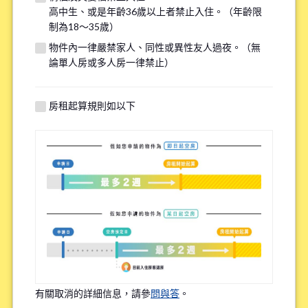
高中生、或是年齡36歲以上者禁止入住。（年齡限
若您的需求與其他物件匹配，我們將在看房前線上諮詢時提供
制為18～35歲）
額外選項，請填寫下方資訊以供參考。
物件內一律嚴禁家人、同性或異性友人過夜。（無
論單人房或多人房一律禁止）
找房子最重視的點(最多選三個選項)
*
房租起算規則如以下
上學或上班的便利性
租金的實惠性
周邊環境
語言環境
Share House內的頻繁互動程度
有關取消的詳細信息，請參
問與答
。
物件設備的新舊程度