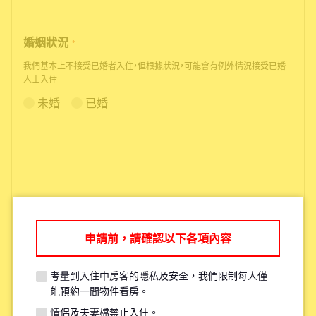
婚姻狀況
*
我們基本上不接受已婚者入住，但根據狀況，可能會有例外情況接受已婚
人士入住
未婚
已婚
申請前，請確認以下各項內容
根據您的需求，我們可能會推薦您其
他更適合的物件。
考量到入住中房客的隱私及安全，我們限制每人僅
能預約一間物件看房。
情侶及夫妻檔禁止入住。
考量現有住戶的安全與隱私，每人原則上僅限參觀一間物件。