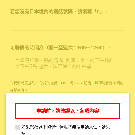
若您沒有日本境內的電話號碼，請填寫「0」
*
可聯繫的時間為（週一至週六 10:00～17:00）
*
※我們將安排約20分鐘的電話、LINE 或 Zoom 通話，以確認看房申請的
相關事宜。
※如果您已經看過房了，請填寫「已看房」
申請前，請確認以下各項內容
●是否吸菸
*
如果您為以下的條件情況將無法申請入住，請見
抽菸
沒抽菸
諒。