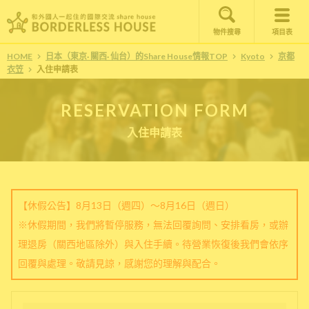
物件搜尋
項目表
HOME
日本（東京· 關西· 仙台）的Share House情報TOP
Kyoto
京都
衣笠
入住申請表
RESERVATION FORM
入住申請表
【休假公告】8月13日（週四）～8月16日（週日）
※休假期間，我們將暫停服務，無法回覆詢問、安排看房，或辦
理退房（關西地區除外）與入住手續。待營業恢復後我們會依序
回覆與處理。敬請見諒，感謝您的理解與配合。