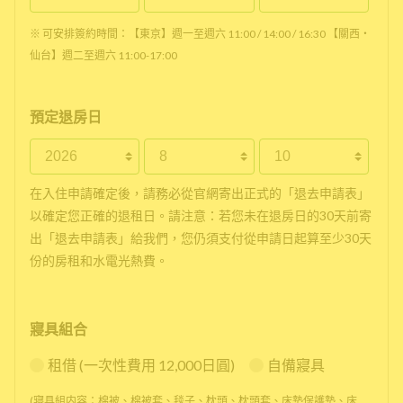
※ 可安排簽約時間：【東京】週一至週六 11:00 / 14:00 / 16:30 【關西・
仙台】週二至週六 11:00-17:00
預定退房日
在入住申請確定後，請務必從官網寄出正式的「退去申請表」
以確定您正確的退租日。請注意：若您未在退房日的30天前寄
出「退去申請表」給我們，您仍須支付從申請日起算至少30天
份的房租和水電光熱費。
寢具組合
租借 (一次性費用 12,000日圓)
自備寢具
(寢具組内容：棉被、棉被套、毯子、枕頭、枕頭套、床墊保護墊、床