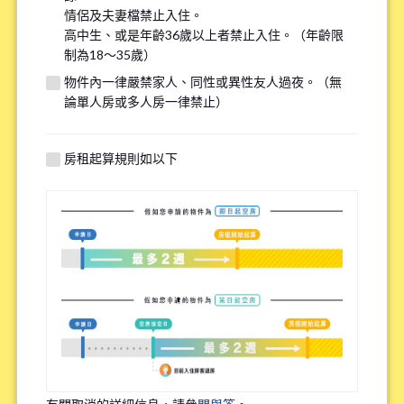
情侶及夫妻檔禁止入住。
※請注意，吸煙者無法入住全面禁煙的物件。
高中生、或是年齡36歲以上者禁止入住。（年齡限
制為18～35歲）
有關自行車停車場
物件內一律嚴禁家人、同性或異性友人過夜。（無
*
論單人房或多人房一律禁止）
需要
不需要
※請注意有些物件可能沒有自行車停車場。
房租起算規則如以下
特殊過敏/慢性疾病
*
有
無
※確保您舒適的居住在我們的物件，因此詢問該問題。
職業
*