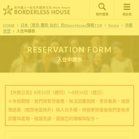
物件搜尋
項目表
HOME
日本（東京· 關西· 仙台）的Share House情報TOP
Kyoto
京都
衣笠
入住申請表
RESERVATION FORM
入住申請表
【休假公告】8月13日（週四）～8月16日（週日）
※休假期間，我們將暫停服務，無法回覆詢問、安排看房，或辦
理退房（關西地區除外）與入住手續。待營業恢復後我們會依序
回覆與處理。敬請見諒，感謝您的理解與配合。