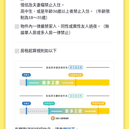
情侶及夫妻檔禁止入住。
※請注意，吸煙者無法入住全面禁煙的物件。
高中生、或是年齡36歲以上者禁止入住。（年齡限
制為18～35歲）
有關自行車停車場
物件內一律嚴禁家人、同性或異性友人過夜。（無
*
論單人房或多人房一律禁止）
需要
不需要
※請注意有些物件可能沒有自行車停車場。
房租起算規則如以下
特殊過敏/慢性疾病
*
有
無
※確保您舒適的居住在我們的物件，因此詢問該問題。
職業
*