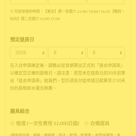
※ 可安排簽約時間：【東京】週一至週六 11:00 / 14:00 / 16:30 【關西・
仙台】週二至週六 11:00-17:00
預定退房日
在入住申請確定後，請務必從官網寄出正式的「退去申請表」
以確定您正確的退租日。請注意：若您未在退房日的30天前寄
出「退去申請表」給我們，您仍須支付從申請日起算至少30天
份的房租和水電光熱費。
寢具組合
租借 (一次性費用 12,000日圓)
自備寢具
(寢具組内容：棉被、棉被套、毯子、枕頭、枕頭套、床墊保護墊、床