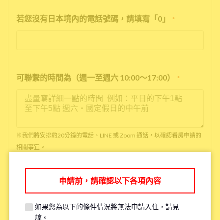
若您沒有日本境內的電話號碼，請填寫「0」
*
可聯繫的時間為（週一至週六 10:00～17:00）
*
※我們將安排約20分鐘的電話、LINE 或 Zoom 通話，以確認看房申請的
相關事宜。
※如果您已經看過房了，請填寫「已看房」
申請前，請確認以下各項內容
●是否吸菸
*
如果您為以下的條件情況將無法申請入住，請見
抽菸
沒抽菸
諒。