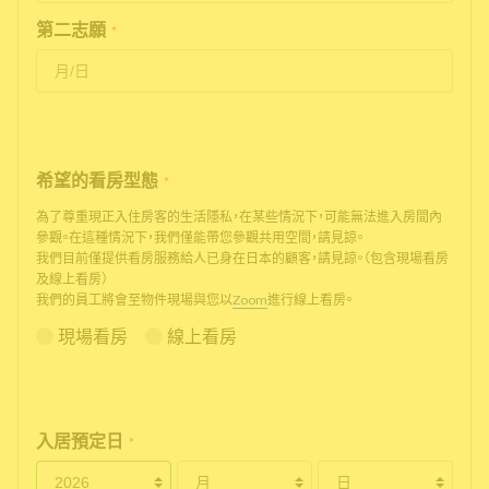
第二志願
*
希望的看房型態
*
為了尊重現正入住房客的生活隱私，在某些情況下，可能無法進入房間內
參觀。在這種情況下，我們僅能帶您參觀共用空間，請見諒。
我們目前僅提供看房服務給人已身在日本的顧客，請見諒。（包含現場看房
及線上看房）
我們的員工將會至物件現場與您以
Zoom
進行線上看房。
現場看房
線上看房
入居預定日
*