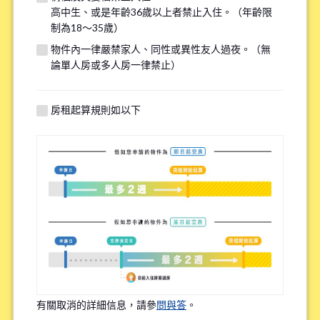
高中生、或是年齡36歲以上者禁止入住。（年齡限
若您的需求與其他物件匹配，我們將在看房前線上諮詢時提供
制為18～35歲）
額外選項，請填寫下方資訊以供參考。
物件內一律嚴禁家人、同性或異性友人過夜。（無
論單人房或多人房一律禁止）
找房子最重視的點(最多選三個選項)
*
房租起算規則如以下
上學或上班的便利性
租金的實惠性
周邊環境
語言環境
Share House內的頻繁互動程度
有關取消的詳細信息，請參
問與答
。
物件設備的新舊程度