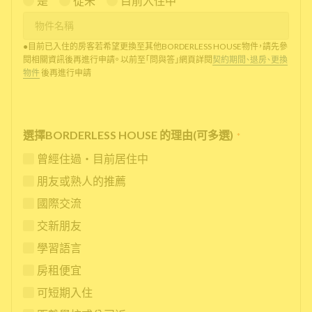
是
從未
目前入住中
●目前已入住的房客若希望更換至其他BORDERLESS HOUSE物件，請先參
閱相關資訊後再進行申請。 以前至「問與答」網頁詳閱
契約期間、退房、更換
物件
後再進行申請
選擇BORDERLESS HOUSE 的理由(可多選)
*
曾經住過・目前居住中
朋友或熟人的推薦
國際交流
交新朋友
學習語言
房租便宜
可短期入住