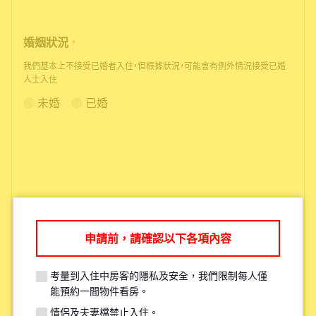
婚姻狀況
*
我們基本上不接受已婚者入住，但根據狀況，可能會有例外情況接受已婚
人士入住
未婚
已婚
申請前，請確認以下各項內容
根據您的需求，我們可能會推薦您其
他更適合的物件。
考量到入住中房客的隱私及安全，我們限制每人僅
能預約一間物件看房。
情侶及夫妻檔禁止入住。
考量現有住戶的安全與隱私，每人原則上僅限參觀一間物件。