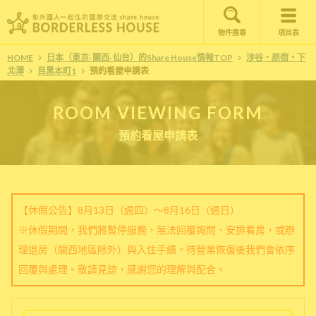
物件搜尋
項目表
HOME
日本（東京· 關西· 仙台）的Share House情報TOP
涉谷・原宿・下
北澤
目黑本町1
預約看屋申請表
ROOM VIEWING FORM
預約看屋申請表
【休假公告】8月13日（週四）～8月16日（週日）
※休假期間，我們將暫停服務，無法回覆詢問、安排看房，或辦
理退房（關西地區除外）與入住手續。待營業恢復後我們會依序
回覆與處理。敬請見諒，感謝您的理解與配合。