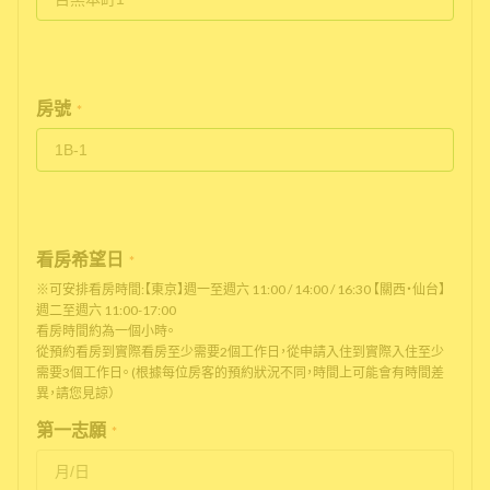
房號
*
看房希望日
*
※可安排看房時間:【東京】週一至週六 11:00 / 14:00 / 16:30 【關西・仙台】
週二至週六 11:00-17:00
看房時間約為一個小時。
從預約看房到實際看房至少需要2個工作日，從申請入住到實際入住至少
需要3個工作日。 (根據每位房客的預約狀況不同，時間上可能會有時間差
異，請您見諒）
第一志願
*