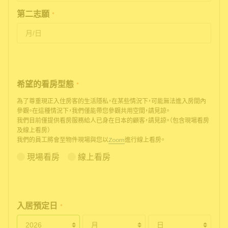
第二志願
*
希望的看房型態
*
為了尊重現正入住房客的生活隱私，在某些情況下，可能無法進入房間內
參觀。在這種情況下，我們僅能帶您參觀共用空間，請見諒。
我們目前僅提供看房服務給人已身在日本的顧客，請見諒。（包含現場看房
及線上看房）
我們的員工將會至物件現場與您以
Zoom
進行線上看房。
現場看房
線上看房
入居預定日
*