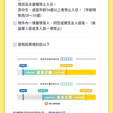
情侶及夫妻檔禁止入住。
※請注意，吸煙者無法入住全面禁煙的物件。
高中生、或是年齡36歲以上者禁止入住。（年齡限
制為18～35歲）
有關自行車停車場
物件內一律嚴禁家人、同性或異性友人過夜。（無
*
論單人房或多人房一律禁止）
需要
不需要
※請注意有些物件可能沒有自行車停車場。
房租起算規則如以下
特殊過敏/慢性疾病
*
有
無
※確保您舒適的居住在我們的物件，因此詢問該問題。
職業
*