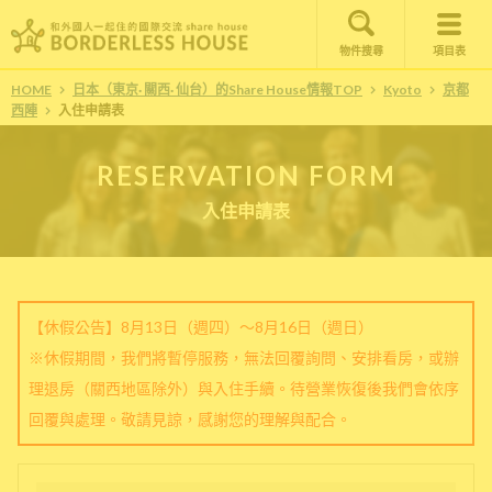
物件搜尋
項目表
HOME
日本（東京· 關西· 仙台）的Share House情報TOP
Kyoto
京都
西陣
入住申請表
RESERVATION FORM
入住申請表
【休假公告】8月13日（週四）～8月16日（週日）
※休假期間，我們將暫停服務，無法回覆詢問、安排看房，或辦
理退房（關西地區除外）與入住手續。待營業恢復後我們會依序
回覆與處理。敬請見諒，感謝您的理解與配合。