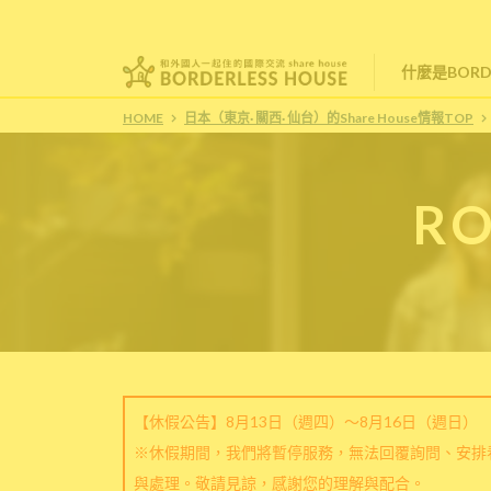
什麼是BORDE
HOME
日本（東京· 關西· 仙台）的Share House情報TOP
RO
【休假公告】8月13日（週四）～8月16日（週日）
※休假期間，我們將暫停服務，無法回覆詢問、安排
與處理。敬請見諒，感謝您的理解與配合。