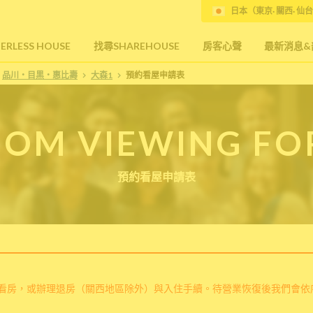
日本（東京· 關西· 仙台
RLESS HOUSE
找尋SHAREHOUSE
房客心聲
最新消息&
品川・目黒・惠比壽
大森1
預約看屋申請表
OM VIEWING F
預約看屋申請表
看房，或辦理退房（關西地區除外）與入住手續。待營業恢復後我們會依