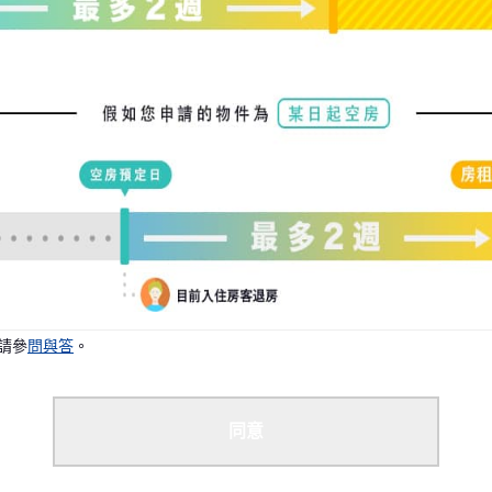
請參
問與答
。
同意