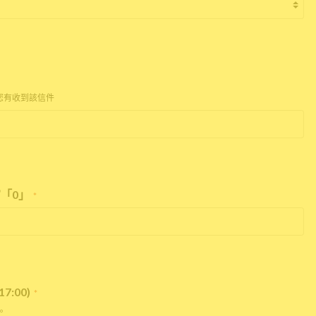
您有收到該信件
「0」
*
:00)
*
。