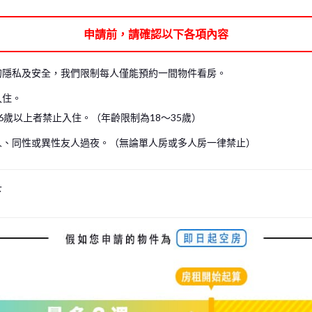
可能無法進入房間內參觀。在這種情況下，我們僅能帶您參觀共用空間，請見諒。
申請前，請確認以下各項內容
見諒。（包含現場看房及線上看房）
房。
的隱私及安全，我們限制每人僅能預約一間物件看房。
入住。
6歲以上者禁止入住。（年齡限制為18～35歲）
人、同性或異性友人過夜。（無論單人房或多人房一律禁止）
下