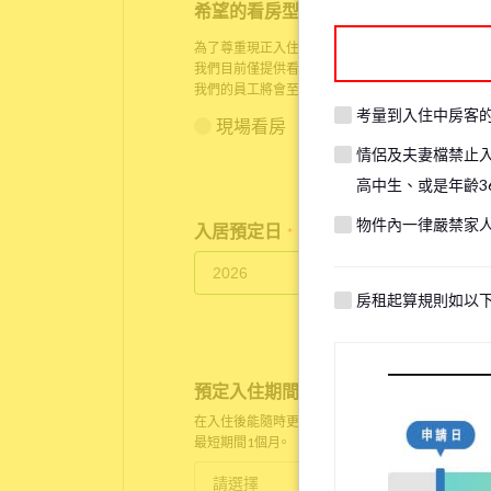
希望的看房型態
*
為了尊重現正入住房客的生活隱私，在某些情況下，
我們目前僅提供看房服務給人已身在日本的顧客，請
我們的員工將會至物件現場與您以
Zoom
進行線上看
考量到入住中房客
現場看房
線上看房
情侶及夫妻檔禁止
高中生、或是年齡3
物件內一律嚴禁家
入居預定日
*
房租起算規則如以
預定入住期間
*
在入住後能隨時更改。
最短期間1個月。