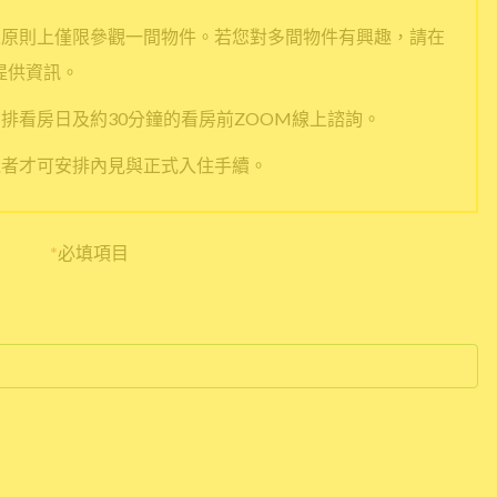
人原則上僅限參觀一間物件。若您對多間物件有興趣，請在
提供資訊。
排看房日及約30分鐘的看房前ZOOM線上諮詢。
過者才可安排內見與正式入住手續。
*
必填項目