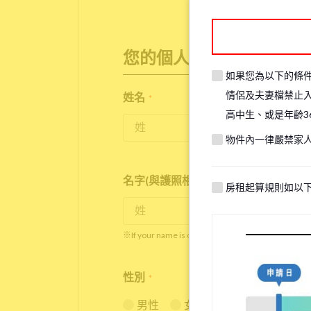
您的個人資訊
如果您為以下的條
情侶及夫妻檔禁止
姓名
*
高中生、或是年齡3
物件內一律嚴禁家
名字(與護照相同)
*
房租起算規則如以
※If your name is originally spelled in roman letter
性別
*
男性
女性