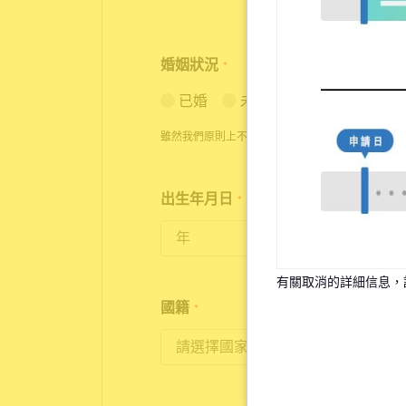
婚姻狀況
*
已婚
未婚
雖然我們原則上不接受已婚者的申請，但在特殊情
出生年月日
*
18歲至35歲為入住對象
有關取消的詳細信息，
國籍
*