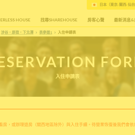
日本（東京· 關西· 仙台
RLESS HOUSE
找尋SHAREHOUSE
房客心聲
最新消息&
涉谷・原宿・下北澤
表參道1
入住申請表
ESERVATION FO
入住申請表
看房，或辦理退房（關西地區除外）與入住手續。待營業恢復後我們會依