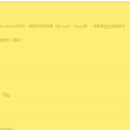
c和Outlook 的信件。請提供其他信箱（如 Gmail、Yahoo等），或點擊
連結
協助解決
話聯繫我們。謝謝！
「0」
*
7:00）