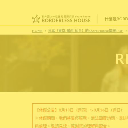
什麼是BORDE
HOME
日本（東京· 關西· 仙台）的Share House情報TOP
R
【休假公告】8月13日（週四）～8月16日（週日）
※休假期間，我們將暫停服務，無法回覆詢問、安排
與處理。敬請見諒，感謝您的理解與配合。