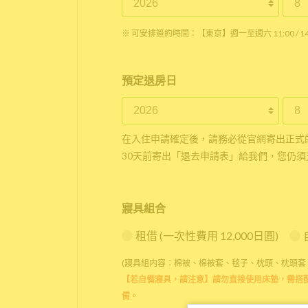
※ 可安排簽約時間：【東京】週一至週六 11:00 / 14:0
預定退房日
在入住申請確定後，請務必從官網寄出正式
30天前寄出「退去申請表」給我們，您仍須
寢具組合
租借 (一次性費用 12,000日圓)
(寢具組内容：棉被、棉被套、毯子、枕頭、枕頭套
【若自備寢具，請注意】請勿直接使用床墊，需搭
備。