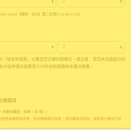
0 / 16:30 【關西・仙台】週二至週六 11:00-17:00
的「退去申請表」以確定您正確的退租日。請注意：若您未在退房日的
支付從申請日起算至少30天份的房租和水電光熱費。
自備寢具
、床墊保護墊、床單，共7樣。）
配床墊保護墊與床單，或自備榻榻米床墊， 其他寢具如枕頭、棉被等也需自行準