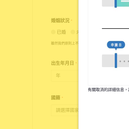
婚姻狀況
*
已婚
未婚
雖然我們原則上不接受已婚者的申請，但在特殊情
出生年月日
*
18歲至35歲為入住對象
有關取消的詳細信息，
國籍
*