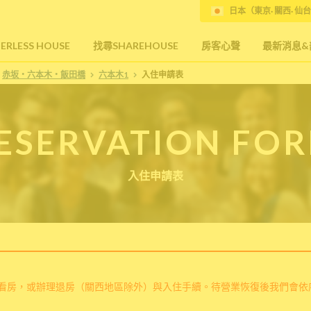
日本（東京· 關西· 仙台
RLESS HOUSE
找尋SHAREHOUSE
房客心聲
最新消息&
赤坂・六本木・飯田橋
六本木1
入住申請表
ESERVATION FO
入住申請表
看房，或辦理退房（關西地區除外）與入住手續。待營業恢復後我們會依