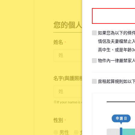
您的個人資訊
如果您為以下的條
情侶及夫妻檔禁止
姓名
*
高中生、或是年齡3
物件內一律嚴禁家
名字(與護照相同)
*
房租起算規則如以
※If your name is originally spelled in roman letter
性別
*
男性
女性