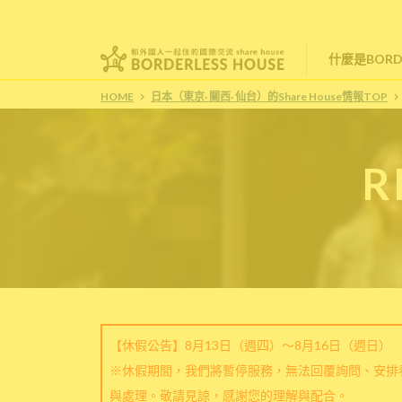
什麼是BORDE
HOME
日本（東京· 關西· 仙台）的Share House情報TOP
R
【休假公告】8月13日（週四）～8月16日（週日）
※休假期間，我們將暫停服務，無法回覆詢問、安排
與處理。敬請見諒，感謝您的理解與配合。