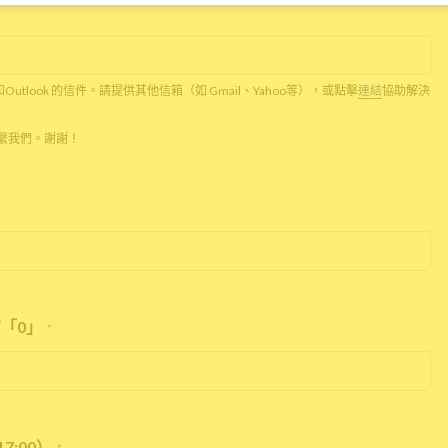
c和Outlook 的信件。請提供其他信箱（如 Gmail、Yahoo等），或點擊
連結
協助解決
話聯繫我們。謝謝！
「0」
*
7:00）