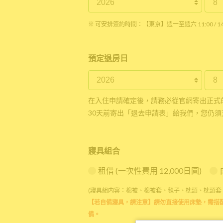
※ 可安排簽約時間：【東京】週一至週六 11:00 / 14:0
預定退房日
在入住申請確定後，請務必從官網寄出正式
30天前寄出「退去申請表」給我們，您仍須
寢具組合
租借 (一次性費用 12,000日圓)
(寢具組内容：棉被、棉被套、毯子、枕頭、枕頭套
【若自備寢具，請注意】請勿直接使用床墊，需搭
備。