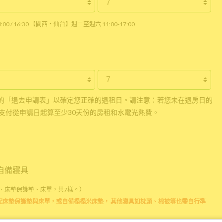
0 / 16:30 【關西・仙台】週二至週六 11:00-17:00
的「退去申請表」以確定您正確的退租日。請注意：若您未在退房日的
支付從申請日起算至少30天份的房租和水電光熱費。
自備寢具
、床墊保護墊、床單，共7樣。）
配床墊保護墊與床單，或自備榻榻米床墊， 其他寢具如枕頭、棉被等也需自行準