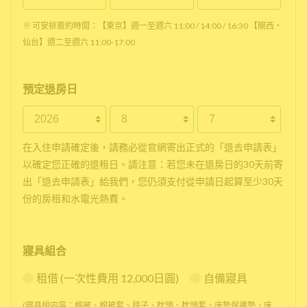
※ 可安排簽約時間：【東京】週一至週六 11:00 / 14:00 / 16:30 【關西・
仙台】週二至週六 11:00-17:00
預定退房日
在入住申請確定後，請務必從官網寄出正式的「退去申請表」
以確定您正確的退租日。請注意：若您未在退房日的30天前寄
出「退去申請表」給我們，您仍須支付從申請日起算至少30天
份的房租和水電光熱費。
寢具組合
租借 (一次性費用 12,000日圓)
自備寢具
(寢具組内容：棉被、棉被套、毯子、枕頭、枕頭套、床墊保護墊、床