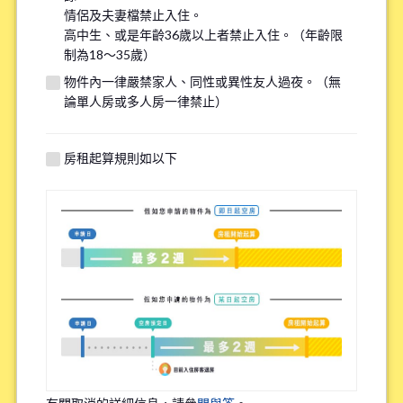
情侶及夫妻檔禁止入住。
※請注意，吸煙者無法入住全面禁煙的物件。
高中生、或是年齡36歲以上者禁止入住。（年齡限
制為18～35歲）
有關自行車停車場
物件內一律嚴禁家人、同性或異性友人過夜。（無
*
論單人房或多人房一律禁止）
需要
不需要
※請注意有些物件可能沒有自行車停車場。
房租起算規則如以下
特殊過敏/慢性疾病
*
有
無
※確保您舒適的居住在我們的物件，因此詢問該問題。
職業
*