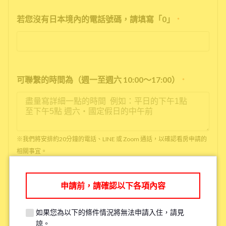
若您沒有日本境內的電話號碼，請填寫「0」
*
可聯繫的時間為（週一至週六 10:00～17:00）
*
※我們將安排約20分鐘的電話、LINE 或 Zoom 通話，以確認看房申請的
相關事宜。
※如果您已經看過房了，請填寫「已看房」
申請前，請確認以下各項內容
●是否吸菸
*
如果您為以下的條件情況將無法申請入住，請見
抽菸
沒抽菸
諒。