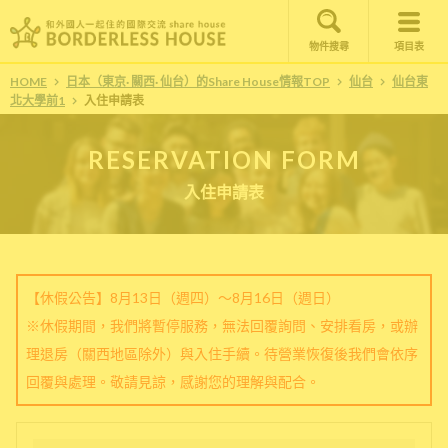
物件搜尋
項目表
HOME
日本（東京· 關西· 仙台）的Share House情報TOP
仙台
仙台東
北大學前1
入住申請表
RESERVATION FORM
入住申請表
【休假公告】8月13日（週四）～8月16日（週日）
※休假期間，我們將暫停服務，無法回覆詢問、安排看房，或辦
理退房（關西地區除外）與入住手續。待營業恢復後我們會依序
回覆與處理。敬請見諒，感謝您的理解與配合。