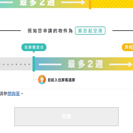
請參
問與答
。
同意