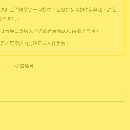
人原則上僅限參觀一間物件。若您對多間物件有興趣，請在
提供資訊。
排看房日及約30分鐘的看房前ZOOM線上諮詢。
過者才可安排內見與正式入住手續。
*
必填項目