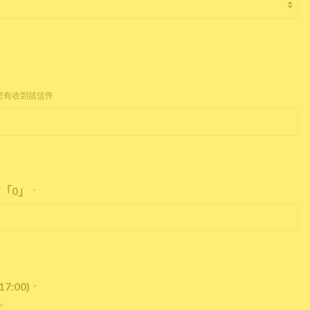
您有收到該信件
「0」
*
:00)
*
。