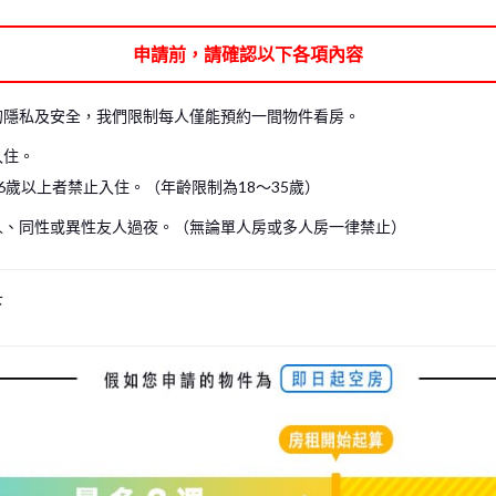
可能無法進入房間內參觀。在這種情況下，我們僅能帶您參觀共用空間，請見諒。
申請前，請確認以下各項內容
見諒。（包含現場看房及線上看房）
房。
的隱私及安全，我們限制每人僅能預約一間物件看房。
入住。
6歲以上者禁止入住。（年齡限制為18～35歲）
人、同性或異性友人過夜。（無論單人房或多人房一律禁止）
下