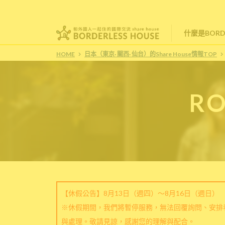
什麼是BORDE
HOME
日本（東京· 關西· 仙台）的Share House情報TOP
RO
【休假公告】8月13日（週四）～8月16日（週日）
※休假期間，我們將暫停服務，無法回覆詢問、安排
與處理。敬請見諒，感謝您的理解與配合。