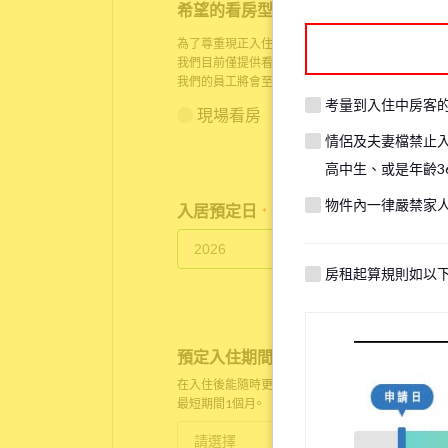
希望的看房型態
*
為了尊重現正入住房客的生活隱私，在某些情況下，
我們目前僅提供看房服務給人已身在日本的顧客，請
我們的員工將會至物件現場與您以
Zoom
進行線上看
考量到入住中房客
現場看房
線上看房
情侶及夫妻檔禁止
高中生、或是年齡3
物件內一律嚴禁家
入居預定日
*
房租起算規則如以
預定入住期間
*
在入住後能隨時更改。
最短期間1個月。