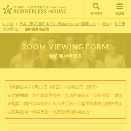
物件搜尋
項目表
HOME
日本（東京· 關西· 仙台）的Share House情報TOP
仙台
仙台東
北大學前1
預約看屋申請表
ROOM VIEWING FORM
預約看屋申請表
【休假公告】8月13日（週四）～8月16日（週日）
※休假期間，我們將暫停服務，無法回覆詢問、安排看房，或辦
理退房（關西地區除外）與入住手續。待營業恢復後我們會依序
回覆與處理。敬請見諒，感謝您的理解與配合。