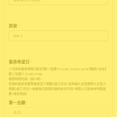
房號
*
看房希望日
*
※可安排看房時間:【東京】週一至週六 11:00 / 14:00 / 16:30 【關西・仙台】
週二至週六 11:00-17:00
看房時間約為一個小時。
從預約看房到實際看房至少需要2個工作日，從申請入住到實際入住至少
需要3個工作日。 (根據每位房客的預約狀況不同，時間上可能會有時間差
異，請您見諒）
第一志願
*