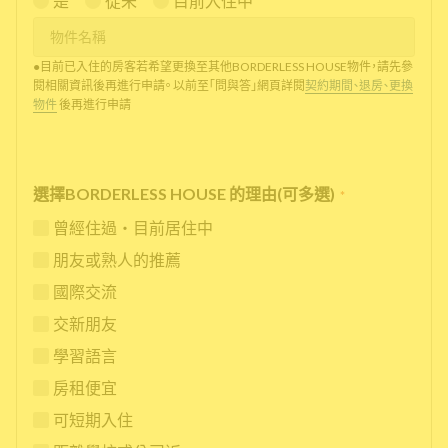
是
從未
目前入住中
●目前已入住的房客若希望更換至其他BORDERLESS HOUSE物件，請先參
閱相關資訊後再進行申請。 以前至「問與答」網頁詳閱
契約期間、退房、更換
物件
後再進行申請
選擇BORDERLESS HOUSE 的理由(可多選)
*
曾經住過・目前居住中
朋友或熟人的推薦
國際交流
交新朋友
學習語言
房租便宜
可短期入住