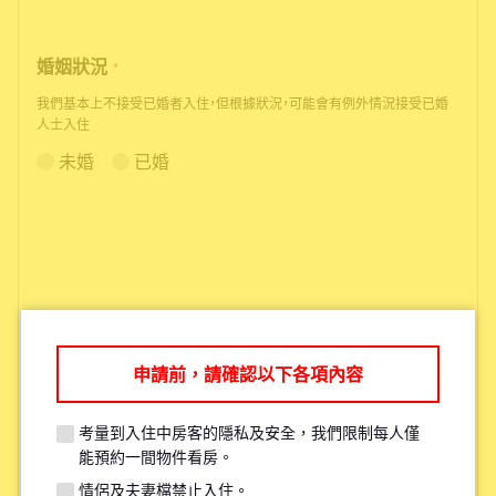
婚姻狀況
*
我們基本上不接受已婚者入住，但根據狀況，可能會有例外情況接受已婚
人士入住
未婚
已婚
申請前，請確認以下各項內容
根據您的需求，我們可能會推薦您其
他更適合的物件。
考量到入住中房客的隱私及安全，我們限制每人僅
能預約一間物件看房。
情侶及夫妻檔禁止入住。
考量現有住戶的安全與隱私，每人原則上僅限參觀一間物件。