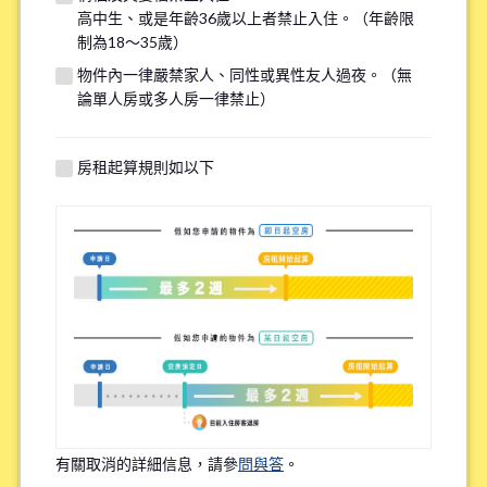
高中生、或是年齡36歲以上者禁止入住。（年齡限
若您的需求與其他物件匹配，我們將在看房前線上諮詢時提供
制為18～35歲）
額外選項，請填寫下方資訊以供參考。
物件內一律嚴禁家人、同性或異性友人過夜。（無
論單人房或多人房一律禁止）
找房子最重視的點(最多選三個選項)
*
房租起算規則如以下
上學或上班的便利性
租金的實惠性
周邊環境
語言環境
Share House內的頻繁互動程度
有關取消的詳細信息，請參
問與答
。
物件設備的新舊程度