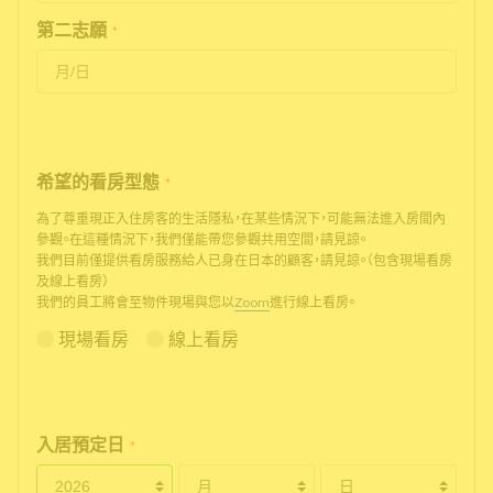
第二志願
*
希望的看房型態
*
為了尊重現正入住房客的生活隱私，在某些情況下，可能無法進入房間內
參觀。在這種情況下，我們僅能帶您參觀共用空間，請見諒。
我們目前僅提供看房服務給人已身在日本的顧客，請見諒。（包含現場看房
及線上看房）
我們的員工將會至物件現場與您以
Zoom
進行線上看房。
現場看房
線上看房
入居預定日
*