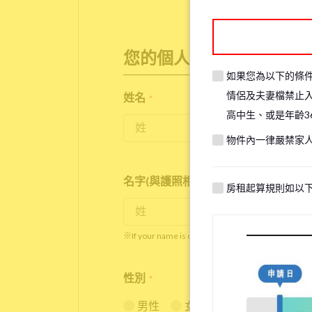
您的個人資訊
如果您為以下的條
情侶及夫妻檔禁止
姓名
*
高中生、或是年齡3
物件內一律嚴禁家
名字(與護照相同)
*
房租起算規則如以
※If your name is originally spelled in roman letter
性別
*
男性
女性