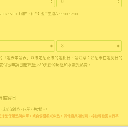
0 / 16:30 【關西・仙台】週二至週六 11:00-17:00
的「退去申請表」以確定您正確的退租日。請注意：若您未在退房日的
支付從申請日起算至少30天份的房租和水電光熱費。
自備寢具
、床墊保護墊、床單，共7樣。）
配床墊保護墊與床單，或自備榻榻米床墊， 其他寢具如枕頭、棉被等也需自行準