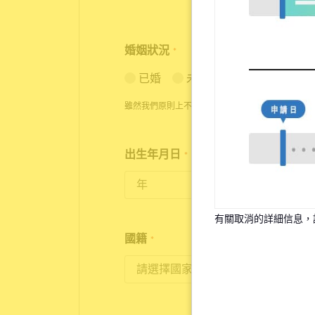
婚姻狀況
*
已婚
未婚
雖然我們原則上不接受已婚者的申請，但在特殊情
出生年月日
*
18歲至35歲為入住對象
有關取消的詳細信息，
國籍
*