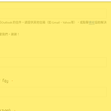
c和Outlook 的信件。請提供其他信箱（如 Gmail、Yahoo等），或點擊
連結
協助解決
話聯繫我們。謝謝！
「0」
*
7:00）