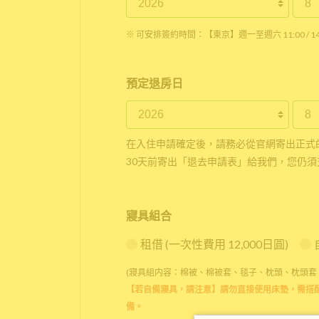
※ 可安排簽約時間：【東京】週一至週六 11:00 / 14:0
預定退房日
在入住申請確定後，請務必從官網寄出正式
30天前寄出「退去申請表」給我們，您仍須
寢具組合
租借 (一次性費用 12,000日圓)
(寢具組内容：棉被、棉被套、毯子、枕頭、枕頭套
【若自備寢具，請注意】請勿直接使用床墊，需搭
備。