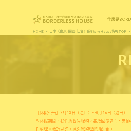
什麼是BORDE
HOME
日本（東京· 關西· 仙台）的Share House情報TOP
R
【休假公告】8月13日（週四）～8月16日（週日）
※休假期間，我們將暫停服務，無法回覆詢問、安排
與處理。敬請見諒，感謝您的理解與配合。