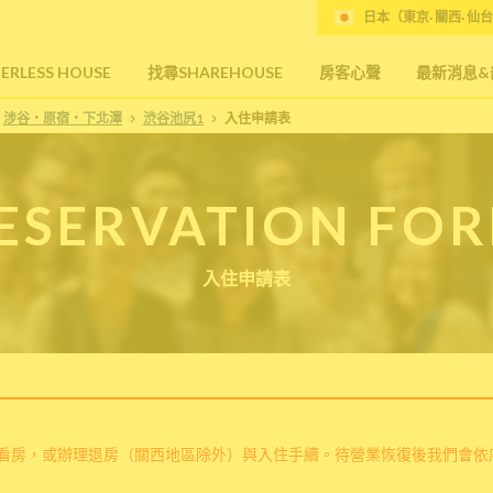
日本（東京· 關西· 仙台
RLESS HOUSE
找尋SHAREHOUSE
房客心聲
最新消息&
涉谷・原宿・下北澤
渋谷池尻1
入住申請表
ESERVATION FO
入住申請表
看房，或辦理退房（關西地區除外）與入住手續。待營業恢復後我們會依