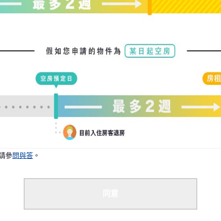
請參
問與答
。
同意