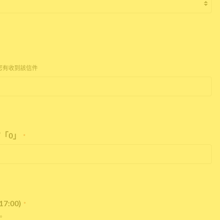
您有收到該信件
「0」
*
:00)
*
。