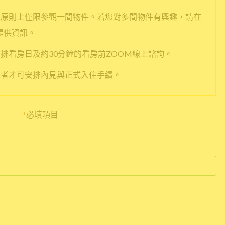
人原則上僅限參觀一間物件。若您對多間物件有興趣，請在
提供資訊。
排看房日及約30分鐘的看房前ZOOM線上諮詢。
過者才可安排內見與正式入住手續。
*
必填項目