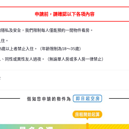
可能無法進入房間內參觀。在這種情況下，我們僅能帶您參觀共用空間，請見諒。
申請前，請確認以下各項內容
見諒。（包含現場看房及線上看房）
房。
的隱私及安全，我們限制每人僅能預約一間物件看房。
入住。
6歲以上者禁止入住。（年齡限制為18～35歲）
人、同性或異性友人過夜。（無論單人房或多人房一律禁止）
下