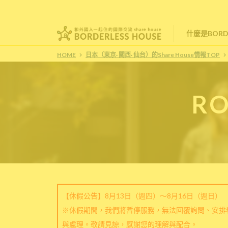
什麼是BORDE
HOME
日本（東京· 關西· 仙台）的Share House情報TOP
RO
【休假公告】8月13日（週四）～8月16日（週日）
※休假期間，我們將暫停服務，無法回覆詢問、安排
與處理。敬請見諒，感謝您的理解與配合。