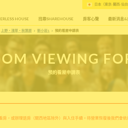
日本（東京· 關西· 仙台
RLESS HOUSE
找尋SHAREHOUSE
房客心聲
最新消息&
上野・淺草・秋葉原
新小岩1
預約看屋申請表
OM VIEWING F
預約看屋申請表
看房，或辦理退房（關西地區除外）與入住手續。待營業恢復後我們會依