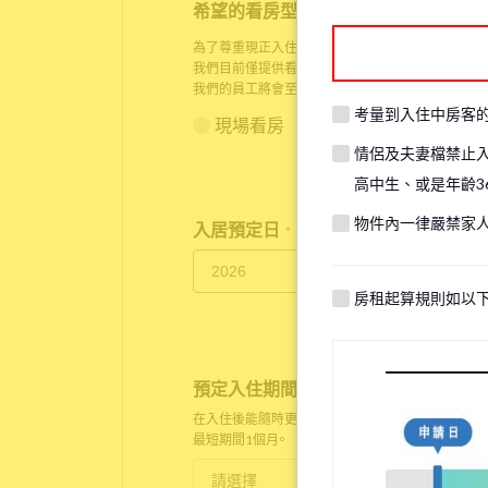
希望的看房型態
*
為了尊重現正入住房客的生活隱私，在某些情況下，
我們目前僅提供看房服務給人已身在日本的顧客，請
我們的員工將會至物件現場與您以
Zoom
進行線上看
考量到入住中房客
現場看房
線上看房
情侶及夫妻檔禁止
高中生、或是年齡3
物件內一律嚴禁家
入居預定日
*
房租起算規則如以
預定入住期間
*
在入住後能隨時更改。
最短期間1個月。