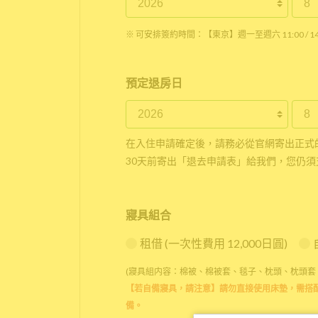
※ 可安排簽約時間：【東京】週一至週六 11:00 / 14:0
預定退房日
在入住申請確定後，請務必從官網寄出正式
30天前寄出「退去申請表」給我們，您仍須
寢具組合
租借 (一次性費用 12,000日圓)
(寢具組内容：棉被、棉被套、毯子、枕頭、枕頭套
【若自備寢具，請注意】請勿直接使用床墊，需搭
備。