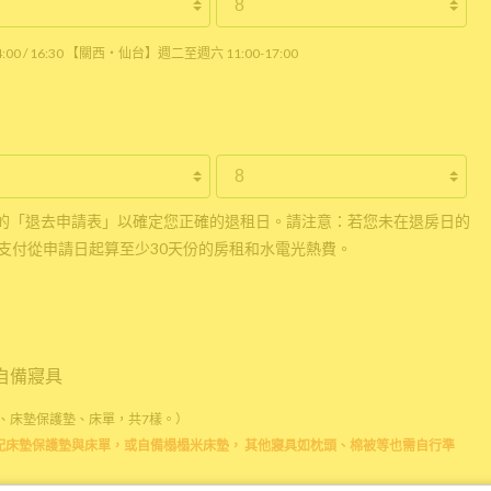
0 / 16:30 【關西・仙台】週二至週六 11:00-17:00
的「退去申請表」以確定您正確的退租日。請注意：若您未在退房日的
支付從申請日起算至少30天份的房租和水電光熱費。
自備寢具
、床墊保護墊、床單，共7樣。）
配床墊保護墊與床單，或自備榻榻米床墊， 其他寢具如枕頭、棉被等也需自行準