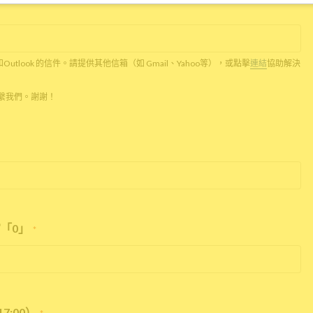
c和Outlook 的信件。請提供其他信箱（如 Gmail、Yahoo等），或點擊
連結
協助解決
話聯繫我們。謝謝！
「0」
*
7:00）