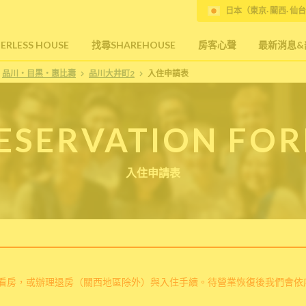
日本（東京· 關西· 仙台
RLESS HOUSE
找尋SHAREHOUSE
房客心聲
最新消息&
品川・目黒・惠比壽
品川大井町2
入住申請表
ESERVATION FO
入住申請表
看房，或辦理退房（關西地區除外）與入住手續。待營業恢復後我們會依