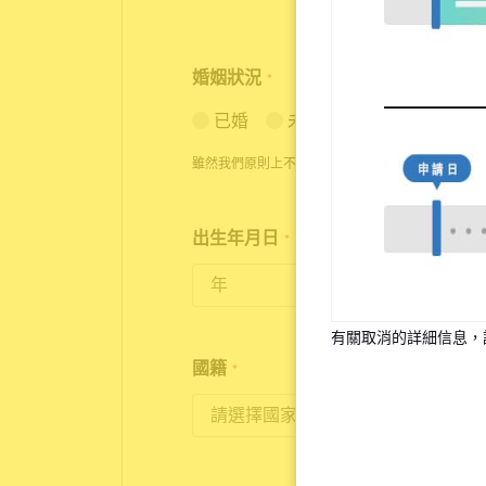
婚姻狀況
*
已婚
未婚
雖然我們原則上不接受已婚者的申請，但在特殊情
出生年月日
*
18歲至35歲為入住對象
有關取消的詳細信息，
國籍
*