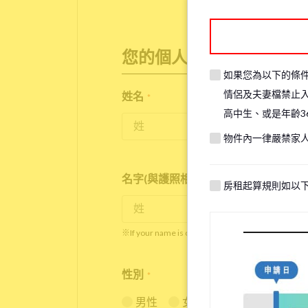
您的個人資訊
如果您為以下的條
情侶及夫妻檔禁止
姓名
*
高中生、或是年齡3
物件內一律嚴禁家
名字(與護照相同)
*
房租起算規則如以
※If your name is originally spelled in roman letter
性別
*
男性
女性