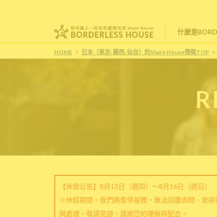
什麼是BORDE
HOME
日本（東京· 關西· 仙台）的Share House情報TOP
R
【休假公告】8月13日（週四）～8月16日（週日）
※休假期間，我們將暫停服務，無法回覆詢問、安排
與處理。敬請見諒，感謝您的理解與配合。