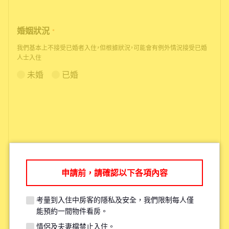
婚姻狀況
*
我們基本上不接受已婚者入住，但根據狀況，可能會有例外情況接受已婚
人士入住
未婚
已婚
申請前，請確認以下各項內容
根據您的需求，我們可能會推薦您其
他更適合的物件。
考量到入住中房客的隱私及安全，我們限制每人僅
能預約一間物件看房。
情侶及夫妻檔禁止入住。
考量現有住戶的安全與隱私，每人原則上僅限參觀一間物件。