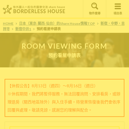
物件搜尋
項目表
HOME
日本（東京· 關西· 仙台）的Share House情報TOP
新宿・中野・吉
祥寺
新宿中井1
預約看屋申請表
ROOM VIEWING FORM
預約看屋申請表
【休假公告】8月13日（週四）～8月16日（週日）
※休假期間，我們將暫停服務，無法回覆詢問、安排看房，或辦
理退房（關西地區除外）與入住手續。待營業恢復後我們會依序
回覆與處理。敬請見諒，感謝您的理解與配合。