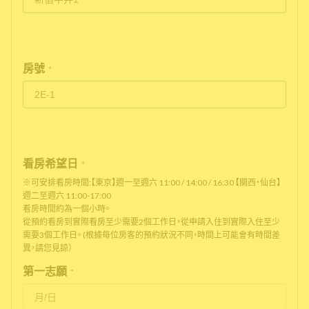
房號
*
看房希望日
*
※可安排看房時間:【東京】週一至週六 11:00 / 14:00 / 16:30 【關西・仙台】
週二至週六 11:00-17:00
看房時間約為一個小時。
從預約看房到實際看房至少需要2個工作日，從申請入住到實際入住至少
需要3個工作日。 (根據每位房客的預約狀況不同，時間上可能會有時間差
異，請您見諒）
第一志願
*