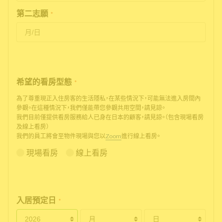
第二志願
*
希望的看房型態
*
為了尊重現正入住房客的生活隱私，在某些情況下，可能無法進入房間內
參觀。在這種情況下，我們僅能帶您參觀共用空間，請見諒。
我們目前僅提供看房服務給人已身在日本的顧客，請見諒。（包含現場看房
及線上看房）
我們的員工將會至物件現場與您以
Zoom
進行線上看房。
現場看房
線上看房
入居預定日
*