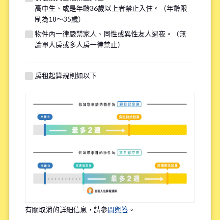
高中生、或是年齡36歲以上者禁止入住。（年齡限
若您的需求與其他物件匹配，我們將在看房前線上諮詢時提供
制為18～35歲）
額外選項，請填寫下方資訊以供參考。
物件內一律嚴禁家人、同性或異性友人過夜。（無
論單人房或多人房一律禁止）
找房子最重視的點(最多選三個選項)
*
房租起算規則如以下
上學或上班的便利性
租金的實惠性
周邊環境
語言環境
Share House內的頻繁互動程度
有關取消的詳細信息，請參
問與答
。
物件設備的新舊程度