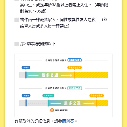
高中生、或是年齡36歲以上者禁止入住。（年齡限
若您的需求與其他物件匹配，我們將在看房前線上諮詢時提供
制為18～35歲）
額外選項，請填寫下方資訊以供參考。
物件內一律嚴禁家人、同性或異性友人過夜。（無
論單人房或多人房一律禁止）
找房子最重視的點(最多選三個選項)
*
房租起算規則如以下
上學或上班的便利性
租金的實惠性
周邊環境
語言環境
Share House內的頻繁互動程度
有關取消的詳細信息，請參
問與答
。
物件設備的新舊程度