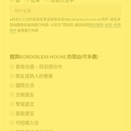
是
從未
目前入住中
●目前已入住的房客若希望更換至其他BORDERLESS HOUSE物件，請先參
閱相關資訊後再進行申請。 以前至「問與答」網頁詳閱
契約期間、退房、更換
物件
後再進行申請
選擇BORDERLESS HOUSE 的理由(可多選)
*
曾經住過・目前居住中
朋友或熟人的推薦
國際交流
交新朋友
學習語言
房租便宜
可短期入住