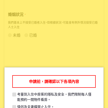
婚姻狀況
*
我們基本上不接受已婚者入住，但根據狀況，可能會有例外情況接受已婚
人士入住
未婚
已婚
申請前，請確認以下各項內容
根據您的需求，我們可能會推薦您其
他更適合的物件。
考量到入住中房客的隱私及安全，我們限制每人僅
能預約一間物件看房。
情侶及夫妻檔禁止入住。
考量現有住戶的安全與隱私，每人原則上僅限參觀一間物件。