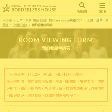
物件搜尋
項目表
HOME
日本（東京· 關西· 仙台）的Share House情報TOP
上野・淺草・秋
葉原
上野田端3
預約看屋申請表
ROOM VIEWING FORM
預約看屋申請表
【休假公告】8月13日（週四）～8月16日（週日）
※休假期間，我們將暫停服務，無法回覆詢問、安排看房，或辦
理退房（關西地區除外）與入住手續。待營業恢復後我們會依序
回覆與處理。敬請見諒，感謝您的理解與配合。