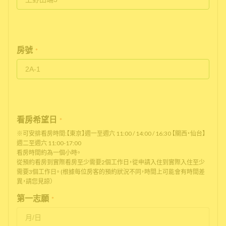
房號
*
看房希望日
*
※可安排看房時間:【東京】週一至週六 11:00 / 14:00 / 16:30 【關西・仙台】
週二至週六 11:00-17:00
看房時間約為一個小時。
從預約看房到實際看房至少需要2個工作日，從申請入住到實際入住至少
需要3個工作日。 (根據每位房客的預約狀況不同，時間上可能會有時間差
異，請您見諒）
第一志願
*