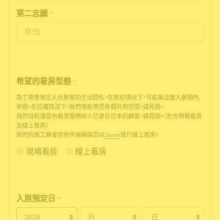
第二志願
*
希望的看房型態
*
為了尊重現正入住房客的生活隱私，在某些情況下，可能無法進入房間內
參觀。在這種情況下，我們僅能帶您參觀共用空間，請見諒。
我們目前僅提供看房服務給人已身在日本的顧客，請見諒。（包含現場看房
及線上看房）
我們的員工將會至物件現場與您以
Zoom
進行線上看房。
現場看房
線上看房
入居預定日
*