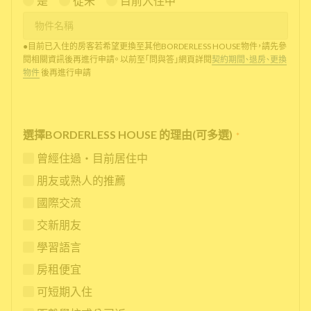
是
從未
目前入住中
●目前已入住的房客若希望更換至其他BORDERLESS HOUSE物件，請先參
閱相關資訊後再進行申請。 以前至「問與答」網頁詳閱
契約期間、退房、更換
物件
後再進行申請
選擇BORDERLESS HOUSE 的理由(可多選)
*
曾經住過・目前居住中
朋友或熟人的推薦
國際交流
交新朋友
學習語言
房租便宜
可短期入住