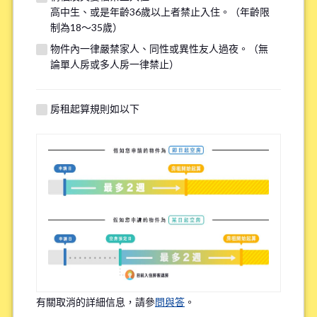
高中生、或是年齡36歲以上者禁止入住。（年齡限
若您的需求與其他物件匹配，我們將在看房前線上諮詢時提供
制為18～35歲）
額外選項，請填寫下方資訊以供參考。
物件內一律嚴禁家人、同性或異性友人過夜。（無
論單人房或多人房一律禁止）
找房子最重視的點(最多選三個選項)
*
房租起算規則如以下
上學或上班的便利性
租金的實惠性
周邊環境
語言環境
Share House內的頻繁互動程度
有關取消的詳細信息，請參
問與答
。
物件設備的新舊程度