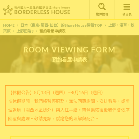
物件搜尋
項目表
HOME
日本（東京· 關西· 仙台）的Share House情報TOP
上野・淺草・秋
葉原
上野田端3
預約看屋申請表
ROOM VIEWING FORM
預約看屋申請表
【休假公告】8月13日（週四）～8月16日（週日）
※休假期間，我們將暫停服務，無法回覆詢問、安排看房，或辦
理退房（關西地區除外）與入住手續。待營業恢復後我們會依序
回覆與處理。敬請見諒，感謝您的理解與配合。