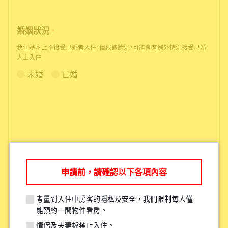
婚姻狀況
*
我們基本上不接受已婚者入住，但根據狀況，可能會有例外情況接受已婚
人士入住
未婚
已婚
申請前，請確認以下各項內容
根據您的需求，我們可能會推薦您其
他更適合的物件。
考量到入住中房客的隱私及安全，我們限制每人僅
能預約一間物件看房。
情侶及夫妻檔禁止入住。
考量現有住戶的安全與隱私，每人原則上僅限參觀一間物件。