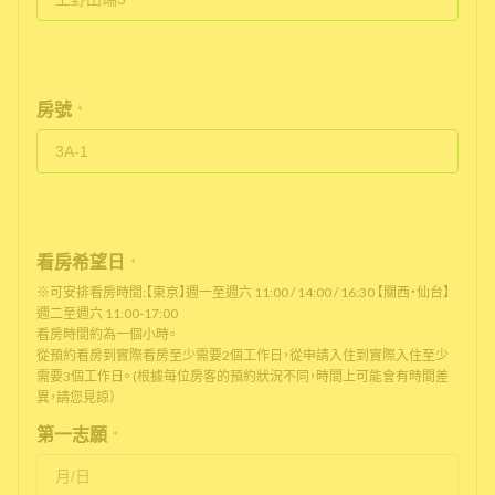
房號
*
看房希望日
*
※可安排看房時間:【東京】週一至週六 11:00 / 14:00 / 16:30 【關西・仙台】
週二至週六 11:00-17:00
看房時間約為一個小時。
從預約看房到實際看房至少需要2個工作日，從申請入住到實際入住至少
需要3個工作日。 (根據每位房客的預約狀況不同，時間上可能會有時間差
異，請您見諒）
第一志願
*