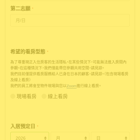
第二志願
*
希望的看房型態
*
為了尊重現正入住房客的生活隱私，在某些情況下，可能無法進入房間內
參觀。在這種情況下，我們僅能帶您參觀共用空間，請見諒。
我們目前僅提供看房服務給人已身在日本的顧客，請見諒。（包含現場看房
及線上看房）
我們的員工將會至物件現場與您以
Zoom
進行線上看房。
現場看房
線上看房
入居預定日
*