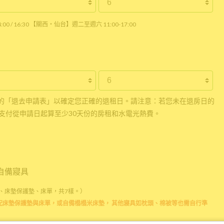
0 / 16:30 【關西・仙台】週二至週六 11:00-17:00
的「退去申請表」以確定您正確的退租日。請注意：若您未在退房日的
支付從申請日起算至少30天份的房租和水電光熱費。
自備寢具
、床墊保護墊、床單，共7樣。）
配床墊保護墊與床單，或自備榻榻米床墊， 其他寢具如枕頭、棉被等也需自行準