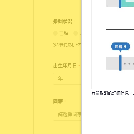
婚姻狀況
*
已婚
未婚
雖然我們原則上不接受已婚者的申請，但在特殊情
出生年月日
*
18歲至35歲為入住對象
有關取消的詳細信息，
國籍
*