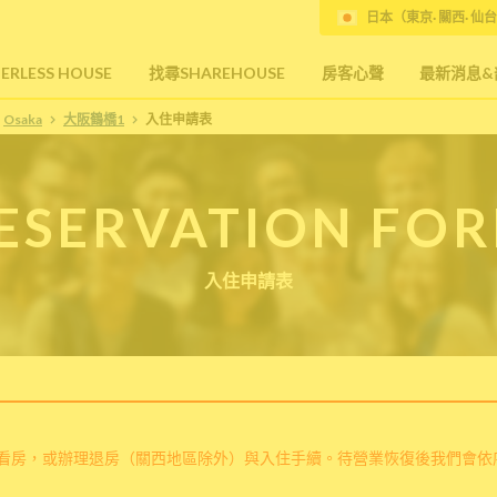
日本（東京· 關西· 仙台
RLESS HOUSE
找尋SHAREHOUSE
房客心聲
最新消息&
Osaka
大阪鶴橋1
入住申請表
ESERVATION FO
入住申請表
看房，或辦理退房（關西地區除外）與入住手續。待營業恢復後我們會依