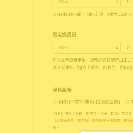
※ 可安排簽約時間：【東京】週一至週六 11:00 / 14:0
預定退房日
在入住申請確定後，請務必從官網寄出正式
30天前寄出「退去申請表」給我們，您仍須
寢具組合
租借 (一次性費用 12,000日圓)
(寢具組内容：棉被、棉被套、毯子、枕頭、枕頭套
【若自備寢具，請注意】請勿直接使用床墊，需搭
備。