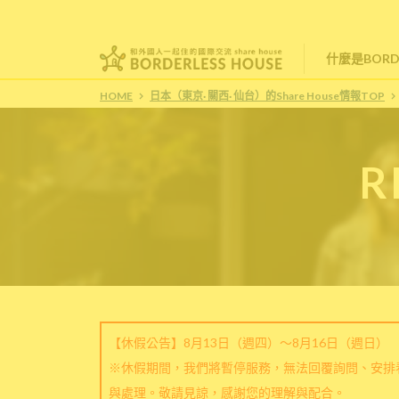
什麼是BORDE
HOME
日本（東京· 關西· 仙台）的Share House情報TOP
R
【休假公告】8月13日（週四）～8月16日（週日）
※休假期間，我們將暫停服務，無法回覆詢問、安排
與處理。敬請見諒，感謝您的理解與配合。