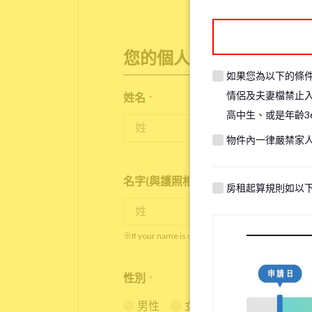
您的個人資訊
如果您為以下的條
情侶及夫妻檔禁止
姓名
*
高中生、或是年齡3
物件內一律嚴禁家
名字(與護照相同)
*
房租起算規則如以
※If your name is originally spelled in roman letter
性別
*
男性
女性