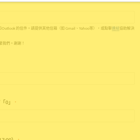
c和Outlook 的信件。請提供其他信箱（如 Gmail、Yahoo等），或點擊
連結
協助解決
話聯繫我們。謝謝！
「0」
*
7:00）