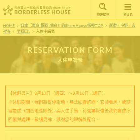
物件搜尋
項目表
HOME
日本（東京· 關西· 仙台）的Share House情報TOP
新宿・中野・吉
祥寺
早稻田1
入住申請表
RESERVATION FORM
入住申請表
【休假公告】8月13日（週四）～8月16日（週日）
※休假期間，我們將暫停服務，無法回覆詢問、安排看房，或辦
理退房（關西地區除外）與入住手續。待營業恢復後我們會依序
回覆與處理。敬請見諒，感謝您的理解與配合。