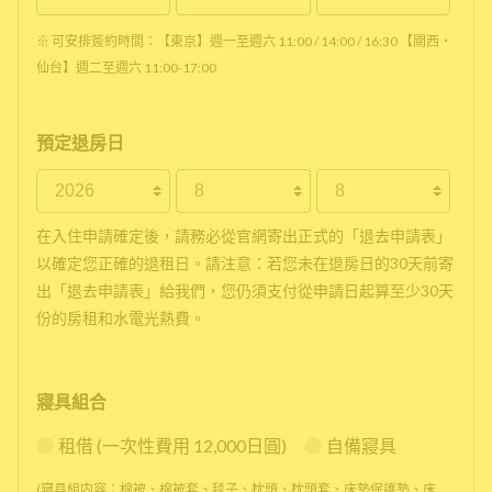
※ 可安排簽約時間：【東京】週一至週六 11:00 / 14:00 / 16:30 【關西・
仙台】週二至週六 11:00-17:00
預定退房日
在入住申請確定後，請務必從官網寄出正式的「退去申請表」
以確定您正確的退租日。請注意：若您未在退房日的30天前寄
出「退去申請表」給我們，您仍須支付從申請日起算至少30天
份的房租和水電光熱費。
寢具組合
租借 (一次性費用 12,000日圓)
自備寢具
(寢具組内容：棉被、棉被套、毯子、枕頭、枕頭套、床墊保護墊、床