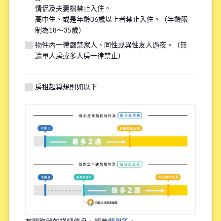
情侶及夫妻檔禁止入住。
※請注意，吸煙者無法入住全面禁煙的物件。
高中生、或是年齡36歲以上者禁止入住。（年齡限
制為18～35歲）
有關自行車停車場
物件內一律嚴禁家人、同性或異性友人過夜。（無
*
論單人房或多人房一律禁止）
需要
不需要
※請注意有些物件可能沒有自行車停車場。
房租起算規則如以下
特殊過敏/慢性疾病
*
有
無
※確保您舒適的居住在我們的物件，因此詢問該問題。
職業
*