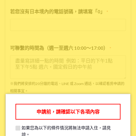
若您沒有日本境內的電話號碼，請填寫「0」
*
可聯繫的時間為（週一至週六 10:00～17:00）
*
※我們將安排約20分鐘的電話、LINE 或 Zoom 通話，以確認看房申請的
相關事宜。
※如果您已經看過房了，請填寫「已看房」
申請前，請確認以下各項內容
●是否吸菸
*
如果您為以下的條件情況將無法申請入住，請見
抽菸
沒抽菸
諒。