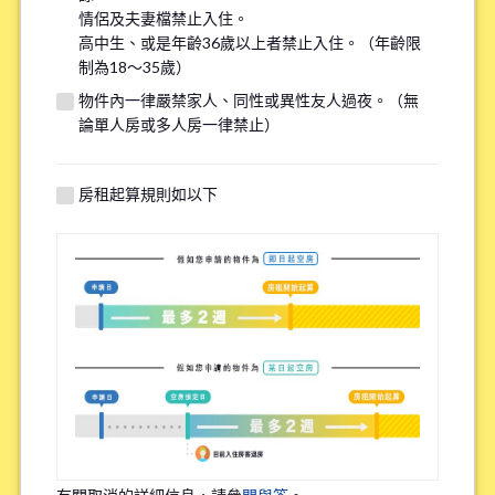
情侶及夫妻檔禁止入住。
※請注意，吸煙者無法入住全面禁煙的物件。
高中生、或是年齡36歲以上者禁止入住。（年齡限
制為18～35歲）
有關自行車停車場
物件內一律嚴禁家人、同性或異性友人過夜。（無
*
論單人房或多人房一律禁止）
需要
不需要
※請注意有些物件可能沒有自行車停車場。
房租起算規則如以下
特殊過敏/慢性疾病
*
有
無
※確保您舒適的居住在我們的物件，因此詢問該問題。
職業
*