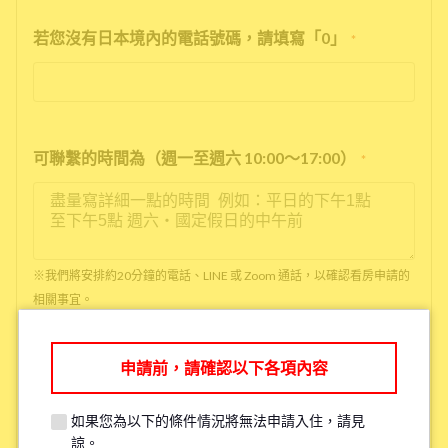
若您沒有日本境內的電話號碼，請填寫「0」
*
可聯繫的時間為（週一至週六 10:00～17:00）
*
※我們將安排約20分鐘的電話、LINE 或 Zoom 通話，以確認看房申請的
相關事宜。
※如果您已經看過房了，請填寫「已看房」
申請前，請確認以下各項內容
●是否吸菸
*
如果您為以下的條件情況將無法申請入住，請見
抽菸
沒抽菸
諒。