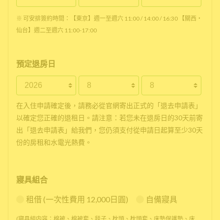
※ 可安排簽約時間：【東京】週一至週六 11:00 / 14:00 / 16:30 【關西・
仙台】週二至週六 11:00-17:00
預定退房日
在入住申請確定後，請務必從官網寄出正式的「退去申請表」
以確定您正確的退租日。請注意：若您未在退房日的30天前寄
出「退去申請表」給我們，您仍須支付從申請日起算至少30天
份的房租和水電光熱費。
寢具組合
租借 (一次性費用 12,000日圓)
自備寢具
(寢具組内容：棉被、棉被套、毯子、枕頭、枕頭套、床墊保護墊、床