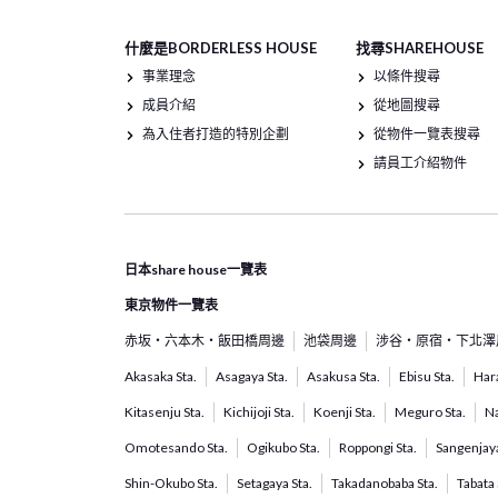
什麼是BORDERLESS HOUSE
找尋SHAREHOUSE
事業理念
以條件搜尋
成員介紹
從地圖搜尋
為入住者打造的特別企劃
從物件一覽表搜尋
請員工介紹物件
日本share house一覽表
東京物件一覽表
赤坂・六本木・飯田橋周邊
池袋周邊
涉谷・原宿・下北澤
Akasaka Sta.
Asagaya Sta.
Asakusa Sta.
Ebisu Sta.
Hara
Kitasenju Sta.
Kichijoji Sta.
Koenji Sta.
Meguro Sta.
Na
Omotesando Sta.
Ogikubo Sta.
Roppongi Sta.
Sangenjaya
Shin-Okubo Sta.
Setagaya Sta.
Takadanobaba Sta.
Tabata 