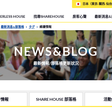
日本（東京· 關西· 仙台
RLESS HOUSE
找尋SHAREHOUSE
房客心聲
最新消息&
最新消息&部落格
タグ
維護情報
NEWS&BLOG
最新情報/部落格更新狀況
新情報
SHARE HOUSE 部落格
活動