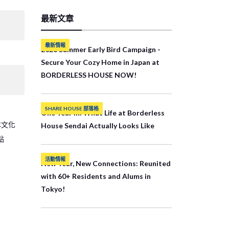
最新文章
最新情報
2026 Summer Early Bird Campaign -
Secure Your Cozy Home in Japan at
BORDERLESS HOUSE NOW!
SHARE HOUSE 部落格
One Year In: What Life at Borderless
本文化
House Sendai Actually Looks Like
點
活動情報
New Year, New Connections: Reunited
with 60+ Residents and Alums in
Tokyo!