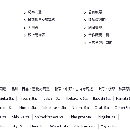
房客心聲
公司概要
最新消息&部落格
隱私權聲明
問與答
網站導覽
線上諮詢表
合作廠商一覽
入居者專用頁面
周邊
品川・目黑・惠比壽周邊
新宿・中野・吉祥寺周邊
上野・淺草・秋葉原
juku Sta.
Hiyoshi Sta.
Iidabashi Sta.
Ikebukuro Sta.
Itabashi Sta.
Kamata S
kano Sta.
Nippori Sta.
Nihombashi Sta.
Nerima Sta.
Osaki Sta.
Omori Sta
 Sta.
Shibuya Sta.
Shimokitazawa Sta.
Shinagawa Sta.
Shinjuku Sta.
Sta.
Tokyo Sta.
Ueno Sta.
Waseda Sta.
Yokohama Sta.
Yoyogi Sta.